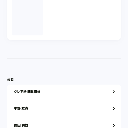
著者
クレア法律事務所
中野 友貴
古田 利雄