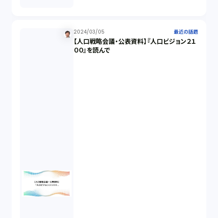
適合性原則（13）
2024/03/05
最近の話題
【人口戦略会議・公表資料】『人口ビジョン２１
オプション取引（7）
００』を読んで
デリバティブ取引（9）
スワップ取引（6）
消費者契約法（5）
説明義務（14）
未公開株（3）