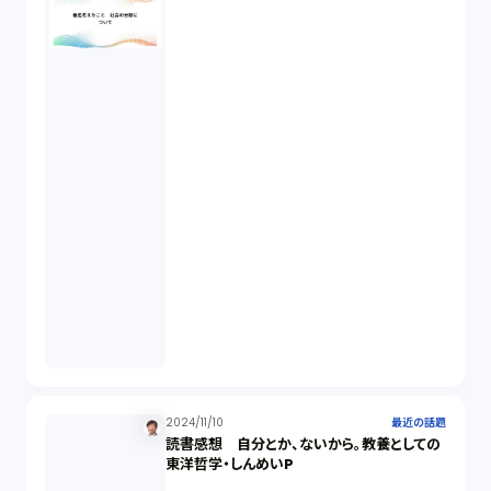
契約（2）
国際取引（1）
意匠法（1）
商標権（1）
発明（1）
発信者情報開示請求（1）
株主総会（1）
2024/11/10
最近の話題
読書感想 自分とか、ないから。教養としての
東洋哲学・しんめいP
パーソナルデータ（2）