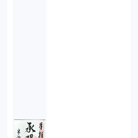
吸収合併（1）
会社設立（4）
新株発行（2）
反社会的勢力排除（2）
金融商品取引法（20）
新株予約権（1）
不正競争防止法（2）
ベンチャーサポート研究会（2）