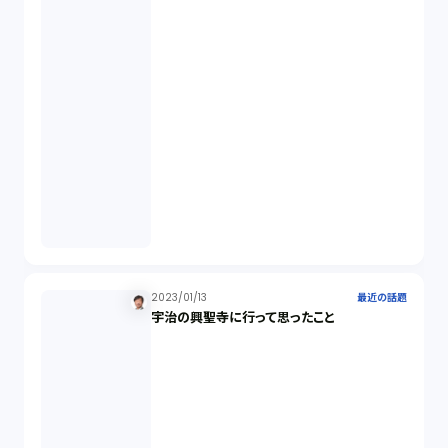
不当勧誘（4）
先物取引（14）
労働者派遣法（1）
競業避止義務（1）
税務（1）
2023/01/13
最近の話題
業務委託（1）
宇治の興聖寺に行って思ったこと
ビットコイン（3）
株主代表訴訟（1）