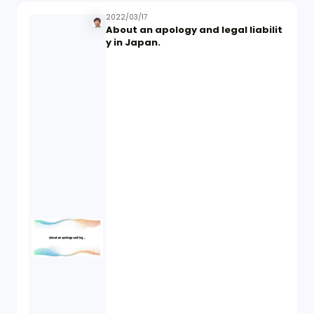
2022/03/17
About an apology and legal liabilit
y in Japan.