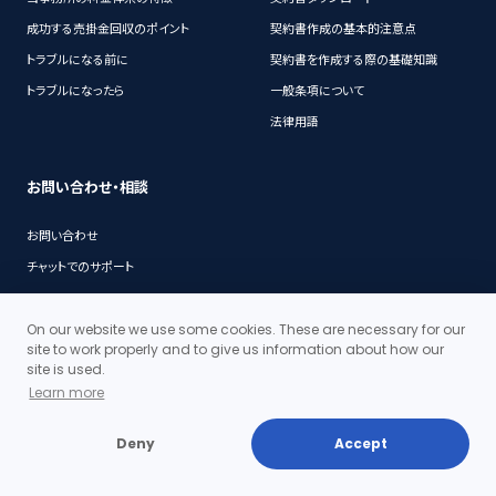
成功する売掛金回収のポイント
契約書作成の基本的注意点
トラブルになる前に
契約書を作成する際の基礎知識
トラブルになったら
一般条項について
法律用語
お問い合わせ・相談
お問い合わせ
チャットでのサポート
On our website we use some cookies. These are necessary for our
site to work properly and to give us information about how our
代表挨拶
site is used.
事務所概要
Learn more
沿革
アクセス・地図
当事務所の料金体系の特徴
Deny
Accept
お問い合わせ
個人情報保護ポリシー