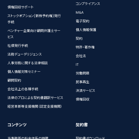
コンプライアンス
債権回収サポート
M&A
ストックオプション(新株予約権)発行
電子契約
手続
個人情報保護
ベンチャー企業向け顧問弁護士サー
ビス
契約
社債発行手続
特許・著作権
法務デューデリジェンス
会社法
人事労務に関する法律相談
IT
個人情報対策セミナー
労働問題
顧問契約
民事再生
会社法上の各種手続
決済サービス
法律のプロによる契約書翻訳サービス
債権回収
経営革新等支援機関（認定支援機関）
コンテンツ
契約書
当事務所の料金体系の特徴
契約書ダウンロード