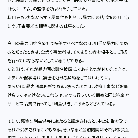
びた民事介入暴力対策について専門性がある事務所で、ボス弁は
「民ボーの女」の監修を頼まれたりしていた。
私自身も、少なからず民暴事件を担当し、暴力団の賭博場の明け渡
しや、不当要求の拒絶に関する仕事をした。
今回の暴力団排除条例で特筆するべきなのは、相手が暴力団であ
ると知ったときは、企業や事業者は、そのような者を相手として取引
を行ってはならないとしていることである。
たとえば、それが暴力団の襲名披露式であると気が付いたときは、
ホテルや催事場は、宴会をさせる契約をしてはいけない。
あるいは、暴力団事務所であると知ったときは、改修工事などを請
け負ってはいけない。これらは、いつも行っている商売と同じ料金や
サービス品質で行っても「利益供与」にあたるとされている。
そして、悪質な利益供与にあたると認定されると、中止勧告を受け、
それが公表されることもある。そうなると金融機関はそれ以後資金