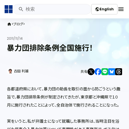
menu
English
public
ブログ
home
2011/11/14
暴力団排除条例全国施行！
古田 利雄
共有
各都道府県において、暴力団の助長を取引の面から防ごうという趣
旨で、暴力団排除条例が制定されてきたが、東京都と沖縄県で１０
月に施行されたことによって、全自治体で施行されることになった。
実をいうと、私が弁護士になって就職した事務所は、当時注目を浴