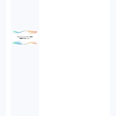
倒産法（1）
業務委託契約（1）
セクシュアルハラスメント（1）
個人情報（4）
開発契約（2）
民法（3）
民事再生（2）
違法経営義務違反（1）