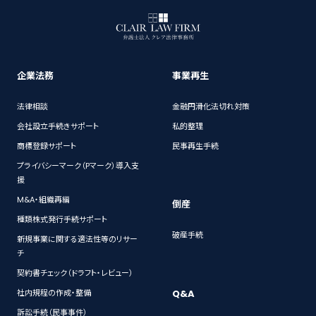
企業法務
事業再生
法律相談
金融円滑化法切れ対策
会社設立手続きサポート
私的整理
商標登録サポート
民事再生手続
プライバシーマーク（Pマーク）導入支
援
M&A・組織再編
倒産
種類株式発行手続サポート
破産手続
新規事業に関する適法性等のリサー
チ
契約書チェック（ドラフト・レビュー）
Q&A
社内規程の作成・整備
訴訟手続（民事事件）