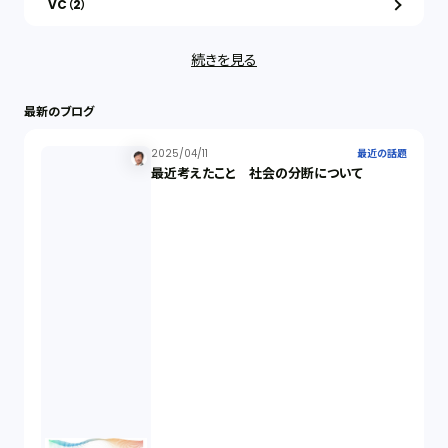
VC（2）
続きを見る
ストックオプション（1）
最新のブログ
最近の話題（122）
2025/04/11
最近の話題
最近考えたこと 社会の分断について
知財戦略（1）
資本政策（1）
労働契約（4）
知的財産権（11）
IoT（6）