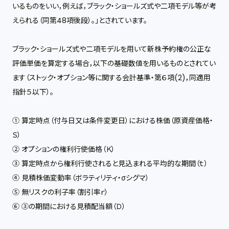
いるものをいい，例えば，ブラック・ショールズ式や二項モデル等が考
えられる（同第48項後段）。」とされています。
ブラック・ショールズ式や二項モデルを用いて新株予約権の公正な
評価単価を算定する場合，以下の基礎数値を用いるものとされてい
ます（ストック・オプション等に関する会計基準・第６項(2)，同適用
指針５以下）。
① 算定時点（付与日又は条件変更日）における株価（原資産価格・
Ｓ）
② オプションの権利行使価格（Ｋ）
③ 算定時点から権利行使されると見込まれる平均的な期間（ｔ）
④ 見積株価変動率（ボラティリティ・σシグマ）
⑤ 無リスクの利子率（割引率ｒ）
⑥ ③の期間における見積配当額（Ｄ）