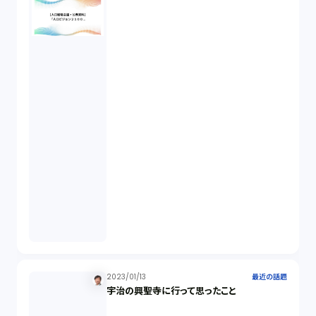
未公開株（3）
不当勧誘（4）
先物取引（14）
労働者派遣法（1）
競業避止義務（1）
税務（1）
2023/01/13
最近の話題
業務委託（1）
宇治の興聖寺に行って思ったこと