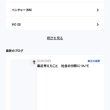
ベンチャー（55）
VC（2）
続きを見る
ストックオプション（1）
最新のブログ
最近の話題（122）
2025/04/11
最近の話題
最近考えたこと 社会の分断について
知財戦略（1）
資本政策（1）
労働契約（4）