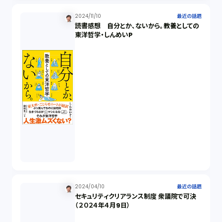
株主総会（1）
2024/11/10
最近の話題
読書感想 自分とか、ないから。教養としての
東洋哲学・しんめいP
パーソナルデータ（2）
オンラインサービス（1）
労働基準法（2）
株式譲渡（1）
著作権（3）
2024/04/10
最近の話題
事業再生（1）
セキュリティクリアランス制度 衆議院で可決
（２０２４年４月9日）
秘密保持契約（1）