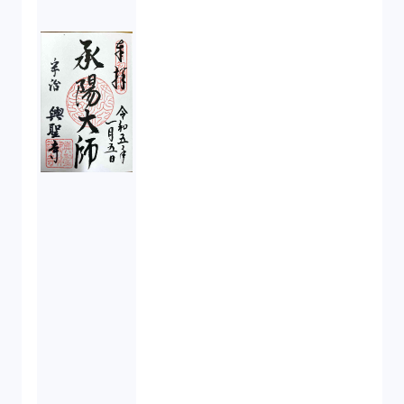
不正競争防止法（2）
ベンチャーサポート研究会（2）
起業家支援（1）
FA勉強会（5）
ISO9001（3）
講演（2）
IPO（2）
生成AI（1）