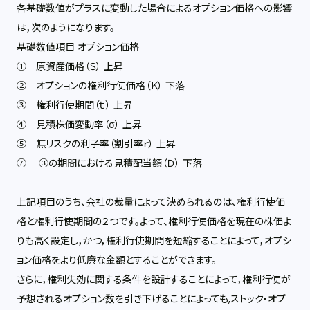
各基礎数値がプラスに変動した場合によるオプション価格への影響
は，次のようになります。
基礎数値項目 オプション価格
① 原資産価格（Ｓ） 上昇
② オプションの権利行使価格（Ｋ） 下落
③ 権利行使期間（ｔ） 上昇
④ 見積株価変動率（σ） 上昇
⑤ 無リスクの利子率（割引率ｒ） 上昇
⑦ ③の期間における見積配当額（Ｄ） 下落
上記項目のうち、会社の裁量によって決められるのは、権利行使価
格と権利行使期間の２つです。よって、権利行使価格を現在の株価よ
りも高く設定し，かつ，権利行使期間を短縮することによって，オプシ
ョン価格をより低廉な金額とすることができます。
さらに，権利失効に関する条件を設計することによって，権利行使が
予想されるオプション数を引き下げることによっても,ストック・オプ