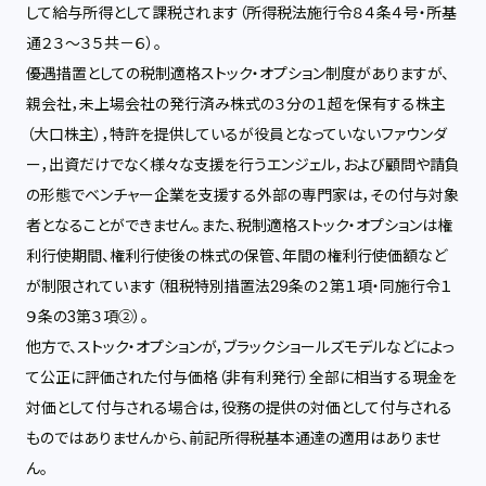
して給与所得として課税されます（所得税法施行令８４条４号・所基
通２３～３５共－６）。
優遇措置としての税制適格ストック・オプション制度がありますが、
親会社，未上場会社の発行済み株式の３分の１超を保有する株主
（大口株主），特許を提供しているが役員となっていないファウンダ
ー，出資だけでなく様々な支援を行うエンジェル，および顧問や請負
の形態でベンチャー企業を支援する外部の専門家は，その付与対象
者となることができません。また、税制適格ストック・オプションは権
利行使期間、権利行使後の株式の保管、年間の権利行使価額など
が制限されています（租税特別措置法29条の２第１項・同施行令１
９条の3第３項②）。
他方で、ストック・オプションが，ブラックショールズモデルなどによっ
て公正に評価された付与価格（非有利発行）全部に相当する現金を
対価として付与される場合は，役務の提供の対価として付与される
ものではありませんから、前記所得税基本通達の適用はありませ
ん。