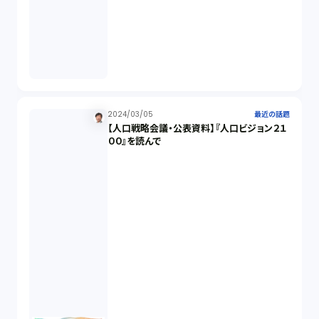
民事再生（2）
違法経営義務違反（1）
適合性原則（13）
2024/03/05
最近の話題
【人口戦略会議・公表資料】『人口ビジョン２１
オプション取引（7）
００』を読んで
デリバティブ取引（9）
スワップ取引（6）
消費者契約法（5）
説明義務（14）