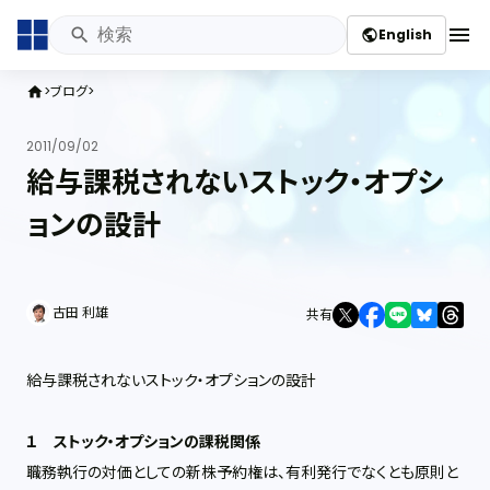
menu
English
public
ブログ
home
2011/09/02
給与課税されないストック・オプシ
ョンの設計
古田 利雄
共有
給与課税されないストック・オプションの設計
１ ストック・オプションの課税関係
職務執行の対価としての新株予約権は、有利発行でなくとも原則と