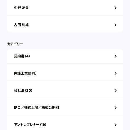
中野 友貴
古田 利雄
カテゴリー
契約書（4）
弁護士業務（9）
会社法（20）
IPO／株式上場／株式公開（8）
アントレプレナー（19）