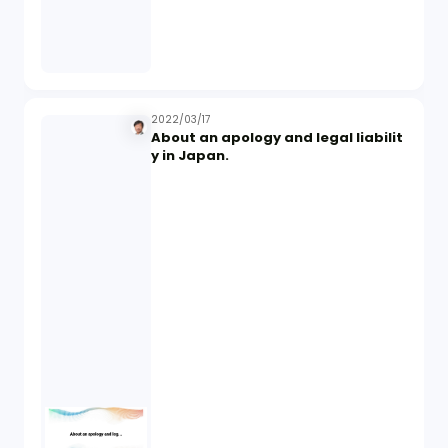
2022/03/17
About an apology and legal liabilit
y in Japan.