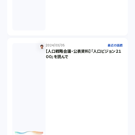
消費者契約法（5）
説明義務（14）
未公開株（3）
2024/03/05
最近の話題
【人口戦略会議・公表資料】『人口ビジョン２１
００』を読んで
不当勧誘（4）
先物取引（14）
労働者派遣法（1）
競業避止義務（1）
税務（1）