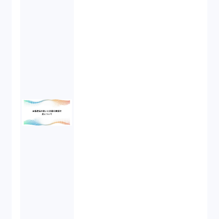
開発契約（2）
民法（3）
民事再生（2）
違法経営義務違反（1）
適合性原則（13）
オプション取引（7）
デリバティブ取引（9）
スワップ取引（6）