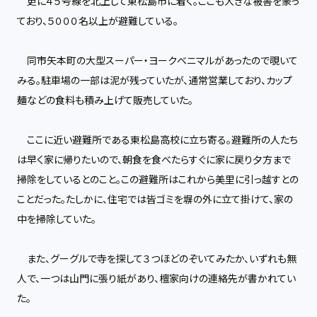
更に４５号線を北上して東松島市に着く。ここも大きな被害を蒙っ
ており、５０００名以上が避難している。
同市矢本町の大型スーパー・ヨークベニマルがあったので覗いて
みる。駐車場の一部は泥が残っていたが、通常営業しており、カップ
麺などの食料も積み上げて販売していた。
ここに近い避難所である東松島高校に立ち寄る。避難所の人たち
は早く家に帰りたいので、朝食を食べたらすぐに家に戻り夕方まで
掃除をしているとのこと。この避難所はこれから美里に引っ越すとの
ことだった。たしかに、住宅では皆ゴミを塀の外に立て掛けて、家の
中を掃除していた。
また、グーグルで寺を探して３つほどのぞいてみたか、いずれも無
人で、一つは山門に張り紙があり、檀家向けの連絡先が書かれてい
た。