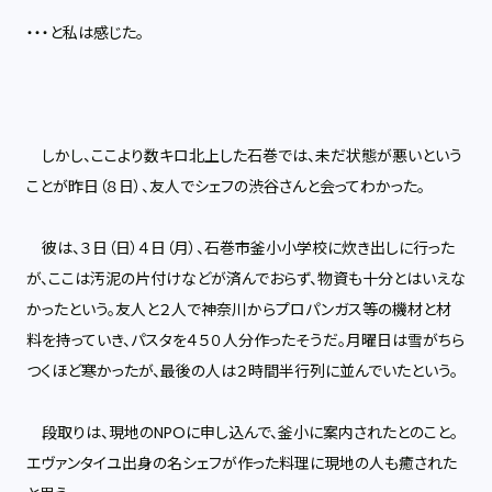
・・・と私は感じた。
しかし、ここより数キロ北上した石巻では、未だ状態が悪いという
ことが昨日（８日）、友人でシェフの渋谷さんと会ってわかった。
彼は、３日（日）４日（月）、石巻市釜小小学校に炊き出しに行った
が、ここは汚泥の片付けなどが済んでおらず、物資も十分とはいえな
かったという。友人と２人で神奈川からプロパンガス等の機材と材
料を持っていき、パスタを４５０人分作ったそうだ。月曜日は雪がちら
つくほど寒かったが、最後の人は２時間半行列に並んでいたという。
段取りは、現地のNPOに申し込んで、釜小に案内されたとのこと。
エヴァンタイユ出身の名シェフが作った料理に現地の人も癒された