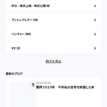
IPO／株式上場／株式公開（8）
アントレプレナー（19）
ベンチャー（55）
VC（2）
続きを見る
ストックオプション（1）
最新のブログ
最近の話題（122）
2025/12/29
書評２０２５年 今年私の思考を刺激した本
知財戦略（1）
資本政策（1）