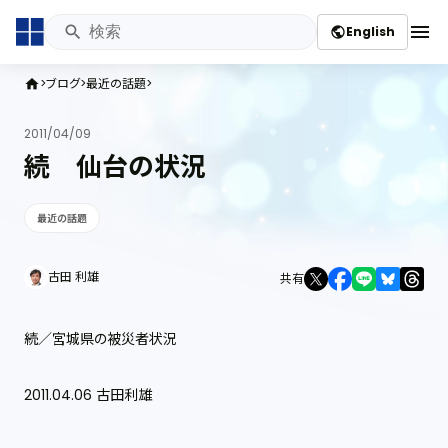
menu
English
public
ブログ
最近の話題
home
2011/04/09
続 仙台の状況
最近の話題
古田 利雄
共有
続／宮城県の被災者状況
2011.04.06 古田利雄