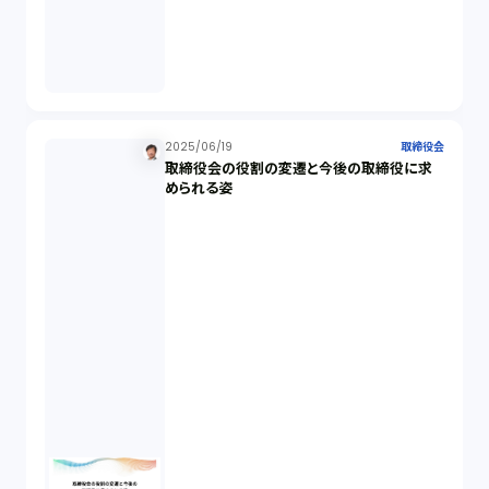
発明（1）
発信者情報開示請求（1）
株主総会（1）
2025/06/19
取締役会
取締役会の役割の変遷と今後の取締役に求
められる姿
パーソナルデータ（2）
オンラインサービス（1）
労働基準法（2）
株式譲渡（1）
著作権（3）