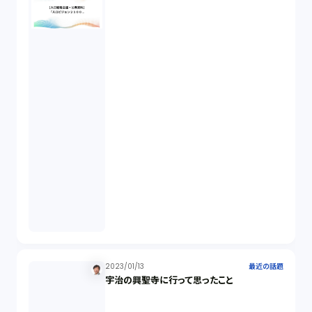
業務委託（1）
ビットコイン（3）
株主代表訴訟（1）
吸収合併（1）
会社設立（4）
新株発行（2）
2023/01/13
最近の話題
宇治の興聖寺に行って思ったこと
反社会的勢力排除（2）