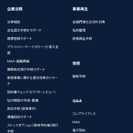
企業法務
事業再生
法律相談
金融円滑化法切れ対策
会社設立手続きサポート
私的整理
商標登録サポート
民事再生手続
プライバシーマーク（Pマーク）導入支
援
M&A・組織再編
倒産
種類株式発行手続サポート
破産手続
新規事業に関する適法性等のリサー
チ
契約書チェック（ドラフト・レビュー）
Q&A
社内規程の作成・整備
訴訟手続（民事事件）
コンプライアンス
債権回収サポート
M&A
ストックオプション(新株予約権)発行
電子契約
手続