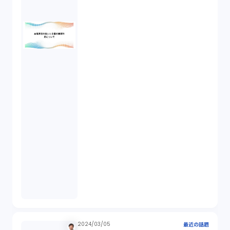
違法経営義務違反（1）
適合性原則（13）
オプション取引（7）
デリバティブ取引（9）
スワップ取引（6）
消費者契約法（5）
説明義務（14）
未公開株（3）
2024/03/05
最近の話題