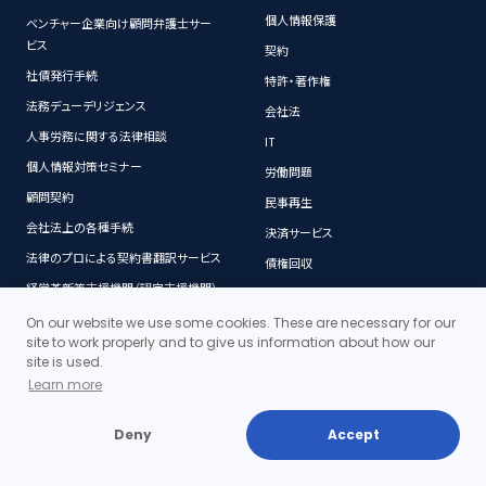
個人情報保護
ベンチャー企業向け顧問弁護士サー
ビス
契約
社債発行手続
特許・著作権
法務デューデリジェンス
会社法
人事労務に関する法律相談
IT
個人情報対策セミナー
労働問題
顧問契約
民事再生
会社法上の各種手続
決済サービス
法律のプロによる契約書翻訳サービス
債権回収
経営革新等支援機関（認定支援機関）
On our website we use some cookies. These are necessary for our
site to work properly and to give us information about how our
コンテンツ
契約書
site is used.
Learn more
当事務所の料金体系の特徴
契約書ダウンロード
成功する売掛金回収のポイント
契約書作成の基本的注意点
Deny
Accept
トラブルになる前に
契約書を作成する際の基礎知識