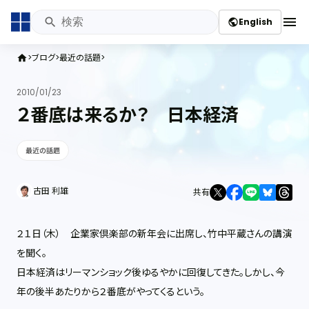
menu
English
public
ブログ
最近の話題
home
2010/01/23
２番底は来るか？ 日本経済
最近の話題
古田 利雄
共有
２１日（木） 企業家倶楽部の新年会に出席し、竹中平蔵さんの講演
を聞く。
日本経済はリーマンショック後ゆるやかに回復してきた。しかし、今
年の後半あたりから２番底がやってくるという。