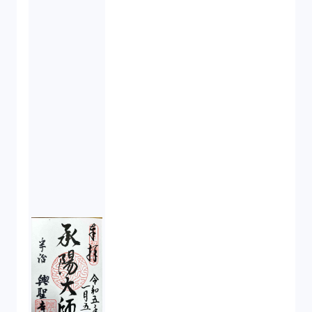
ベンチャーサポート研究会（2）
起業家支援（1）
FA勉強会（5）
ISO9001（3）
講演（2）
IPO（2）
生成AI（1）
取締役会（1）