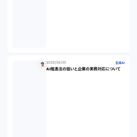
倒産法（1）
業務委託契約（1）
セクシュアルハラスメント（1）
2025/05/30
生成AI
AI推進法の狙いと企業の実務対応について
個人情報（4）
開発契約（2）
民法（3）
民事再生（2）