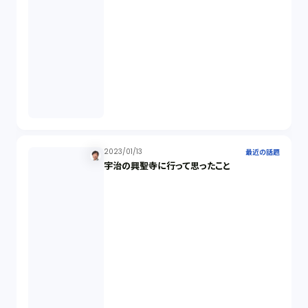
株主代表訴訟（1）
吸収合併（1）
会社設立（4）
新株発行（2）
2023/01/13
最近の話題
宇治の興聖寺に行って思ったこと
反社会的勢力排除（2）
金融商品取引法（20）
新株予約権（1）
不正競争防止法（2）