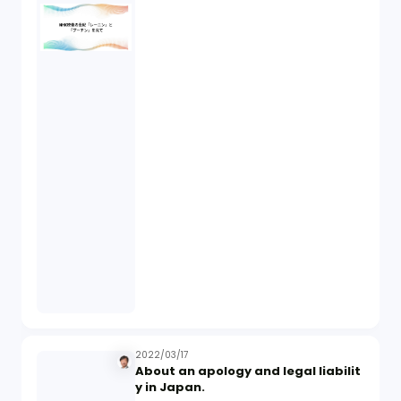
2022/03/17
About an apology and legal liabilit
y in Japan.