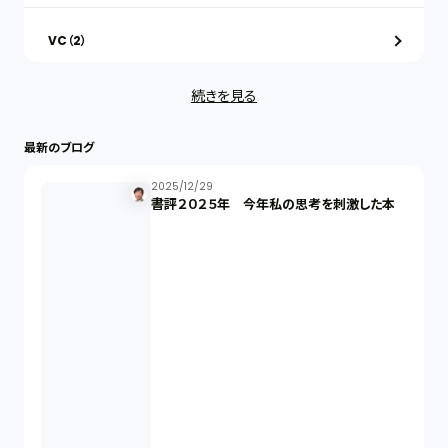
VC（2）
続きを見る
ストックオプション（1）
最新のブログ
最近の話題（122）
2025/12/29
書評２０２５年 今年私の思考を刺激した本
知財戦略（1）
資本政策（1）
労働契約（4）
知的財産権（11）