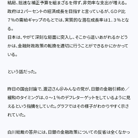
結局、拙速な補正予算を組まざるを得ず、非効率な支出が増える。
政府は２パーセントの経済成長を目指すと言っているが、ＧＤＰ比
７％の需給ギャップのもとでは、実質的な潜在成長率は１．３％とな
る。
日本は、やがて深刻な局面に突入し、そこから這いあがれるかどう
かは、金融財政政策の転換を適切に行うことができるかにかかって
いる。
という話だった。
昨日の国会討論で、渡辺さん＠みんなの党が、日銀の金融引締め／
緩和のタイミングは、０〜１％のデフレターゲットをしているように見
えるという指摘をしていた。グラフではその様子がわかりやすく示さ
れていた。
白川総裁の答弁には、日銀の金融政策についての反省は全くなかっ