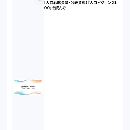
【人口戦略会議・公表資料】『人口ビジョン２１
００』を読んで
不当勧誘（4）
先物取引（14）
労働者派遣法（1）
競業避止義務（1）
税務（1）
業務委託（1）
ビットコイン（3）