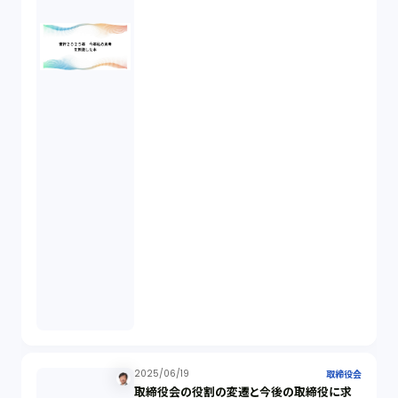
IoT（6）
契約（2）
国際取引（1）
意匠法（1）
商標権（1）
発明（1）
発信者情報開示請求（1）
株主総会（1）
2025/06/19
取締役会
取締役会の役割の変遷と今後の取締役に求