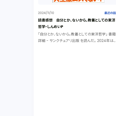
2024/11/10
最近の話
読書感想 自分とか、ないから。教養としての東洋
哲学・しんめいP
「自分とか、ないから。教養としての東洋哲学」 書籍
詳細 - サンクチュアリ出版 を読んだ。 2024年は、
世界各地で対立が激化し、分断が一層深まった年
った。不安と敵意を政治的支持に変える手法のポ
ュリズムが台頭し、不寛容と排他的な態度が社...