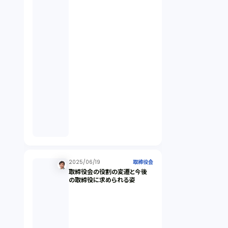
契約（2）
国際取引（1）
意匠法（1）
商標権（1）
発明（1）
発信者情報開示請求（1）
2025/06/19
取締役会
取締役会の役割の変遷と今後
の取締役に求められる姿
株主総会（1）
パーソナルデータ（2）