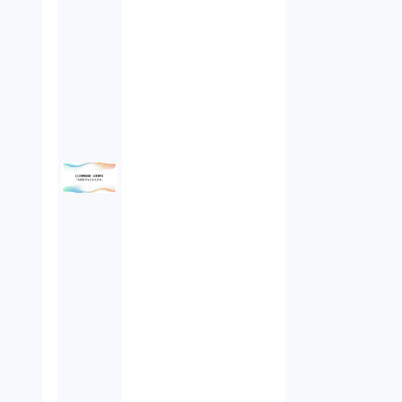
未公開株（3）
不当勧誘（4）
先物取引（14）
労働者派遣法（1）
競業避止義務（1）
税務（1）
業務委託（1）
ビットコイン（3）