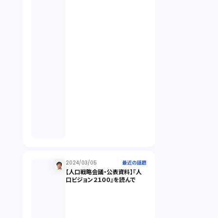
違法経営義務違反（1）
適合性原則（13）
オプション取引（7）
デリバティブ取引（9）
スワップ取引（6）
2024/03/05
消費者契約法（5）
最近の話題
【人口戦略会議・公表資料】『人
口ビジョン２１００』を読んで
説明義務（14）