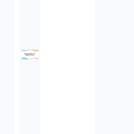
オンラインサービス（1）
労働基準法（2）
株式譲渡（1）
著作権（3）
事業再生（1）
秘密保持契約（1）
営業秘密（2）