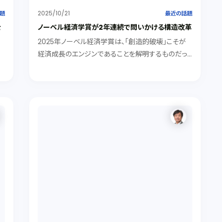
2025/10/21
題
最近の話題
を
ノーベル経済学賞が2年連続で問いかける構造改革
2025年ノーベル経済学賞は、「創造的破壊」こそが
経済成長のエンジンであることを解明するものだっ
し
た。創造的破壊のスパイラルを回す大前提を解明し
き
たのが2024年受賞者（アセモグル教授ら）の「制度
論」です。彼らは、国民の機会と財産権を保障する包
括的制度（インクルーシブ・インスティテューション）
間
がなければ、そもそもイノベーションは起こらないと
主張します。本ブログでは、この二つのノーベル賞の
主張から、なぜ政治の腐敗や世襲、権力の固定化が
経済成長を妨げ、国を衰退させるのか、真の繁栄に必
要な「制度」と「清廉さ」について考えてみました。