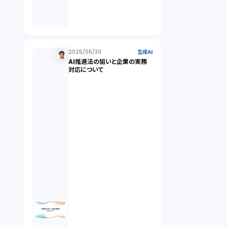
倒産法（1）
業務委託契約（1）
2025/05/30
生成AI
AI推進法の狙いと企業の実務
対応について
セクシュアルハラスメント（1）
個人情報（4）
開発契約（2）
民法（3）
民事再生（2）