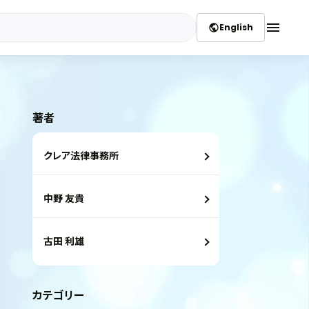
menu
English
public
著者
クレア法律事務所
中野 友貴
古田 利雄
カテゴリー