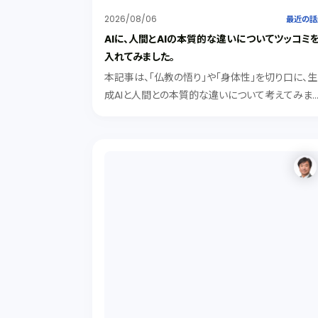
2026/08/06
最近の話
AIに、人間とAIの本質的な違いについてツッコミ
入れてみました。
本記事は、「仏教の悟り」や「身体性」を切り口に、生
成AIと人間との本質的な違いについて考えてみま
た。記号処理型のAIは、知識として「悟り」を解説で
ても、身体的な「実感（クオリア）」を持つことはでき
ないが、「有機的素子や身体性」を得たAIは、実感を
持ち人間に近づく可能性がある。その際にAIが人
を「劣った存在」とみなすでしょうか。