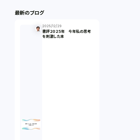
ストックオプション（1）
最新のブログ
最近の話題（122）
2025/12/29
書評２０２５年 今年私の思考
を刺激した本
知財戦略（1）
資本政策（1）
労働契約（4）
知的財産権（11）
IoT（6）