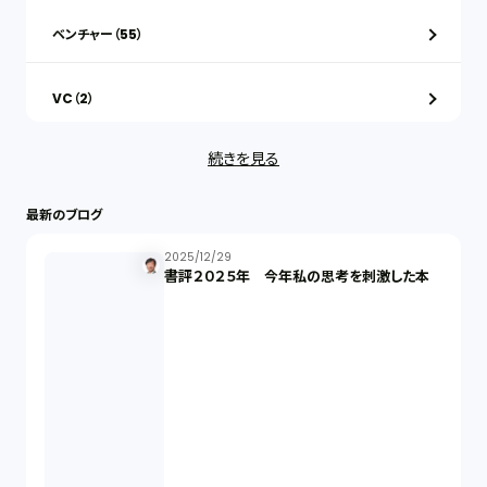
ベンチャー（55）
VC（2）
続きを見る
ストックオプション（1）
最新のブログ
最近の話題（122）
2025/12/29
書評２０２５年 今年私の思考を刺激した本
知財戦略（1）
資本政策（1）
労働契約（4）
知的財産権（11）