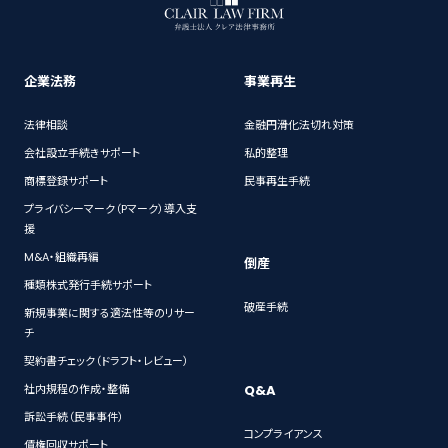
企業法務
事業再生
法律相談
金融円滑化法切れ対策
会社設立手続きサポート
私的整理
商標登録サポート
民事再生手続
プライバシーマーク（Pマーク）導入支
援
M&A・組織再編
倒産
種類株式発行手続サポート
破産手続
新規事業に関する適法性等のリサー
チ
契約書チェック（ドラフト・レビュー）
Q&A
社内規程の作成・整備
訴訟手続（民事事件）
コンプライアンス
債権回収サポート