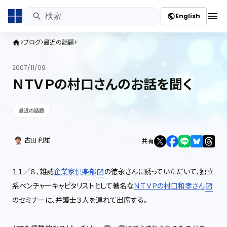
menu
English
public
ブログ
最近の話題
home
2007/11/09
ＮＴＶＰの村口さんのお話を聞く
最近の話題
古田 利雄
共有
１１／８、雑誌
企業家倶楽部
の徳永さんに誘っていただいて、独立
系ベンチャーキャピタリストとして著名な
ＮＴＶＰの村口和孝さん
のセミナーに、弁護士３人を連れて出席する。