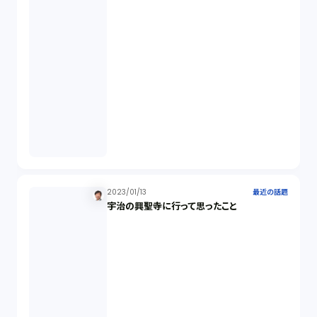
株主代表訴訟（1）
吸収合併（1）
会社設立（4）
新株発行（2）
2023/01/13
最近の話題
宇治の興聖寺に行って思ったこと
反社会的勢力排除（2）
金融商品取引法（20）
新株予約権（1）