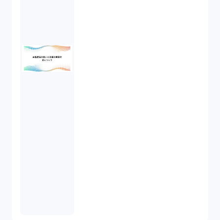
民事再生（2）
違法経営義務違反（1）
適合性原則（13）
オプション取引（7）
デリバティブ取引（9）
スワップ取引（6）
消費者契約法（5）
説明義務（14）