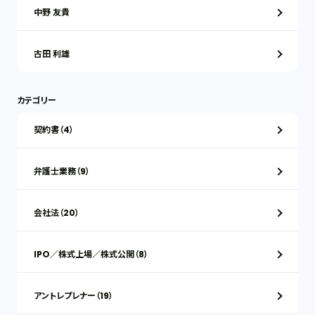
中野 友貴
古田 利雄
カテゴリー
契約書（4）
弁護士業務（9）
会社法（20）
IPO／株式上場／株式公開（8）
アントレプレナー（19）