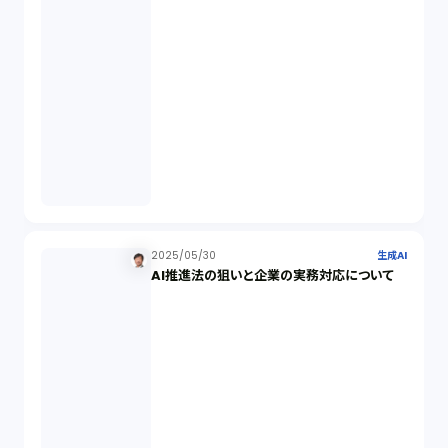
営業秘密（2）
倒産法（1）
業務委託契約（1）
セクシュアルハラスメント（1）
2025/05/30
生成AI
AI推進法の狙いと企業の実務対応について
個人情報（4）
開発契約（2）
民法（3）