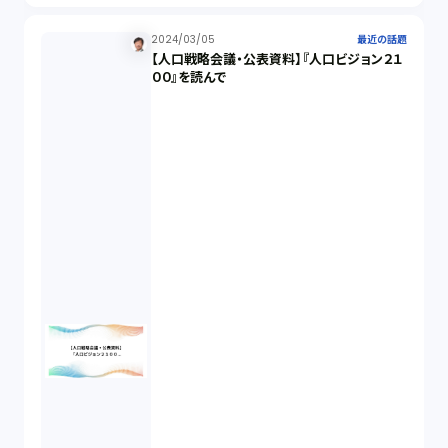
未公開株（3）
2024/03/05
最近の話題
【人口戦略会議・公表資料】『人口ビジョン２１
００』を読んで
不当勧誘（4）
先物取引（14）
労働者派遣法（1）
競業避止義務（1）
税務（1）
業務委託（1）
ビットコイン（3）