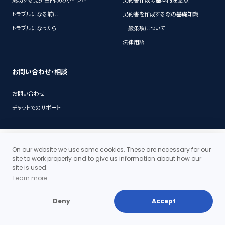
トラブルになる前に
契約書を作成する際の基礎知識
トラブルになったら
一般条項について
法律用語
お問い合わせ・相談
お問い合わせ
チャットでのサポート
代表挨拶
On our website we use some cookies. These are necessary for our
事務所概要
site to work properly and to give us information about how our
沿革
site is used.
アクセス・地図
Learn more
当事務所の料金体系の特徴
お問い合わせ
Deny
Accept
個人情報保護ポリシー