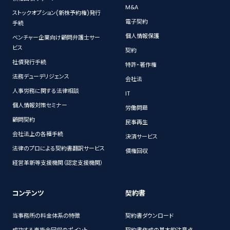
M&A
ストックオプション(新株予約権)発行
電子契約
手続
個人情報保護
ベンチャー企業向け顧問弁護士サー
ビス
契約
社債発行手続
特許・著作権
法務デューデリジェンス
会社法
人事労務に関する法律相談
IT
個人情報対策セミナー
労働問題
顧問契約
民事再生
会社法上の各種手続
決済サービス
法律のプロによる契約書翻訳サービス
債権回収
経営革新等支援機関（認定支援機関）
コンテンツ
契約書
当事務所の料金体系の特徴
契約書ダウンロード
成功する売掛金回収のポイント
契約書作成の基本的注意点