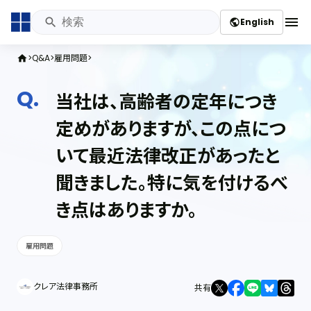
menu
English
public
Q&A
雇用問題
home
当社は、高齢者の定年につき
定めがありますが、この点につ
いて最近法律改正があったと
聞きました。特に気を付けるべ
き点はありますか。
雇用問題
クレア法律事務所
共有