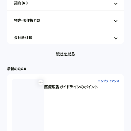
契約（61）
特許・著作権（12）
会社法（35）
続きを見る
IT（35）
最新のQ&A
労働問題（33）
コンプライアンス
医療広告ガイドラインのポイント
民事再生（12）
決済サービス（1）
債権回収（1）