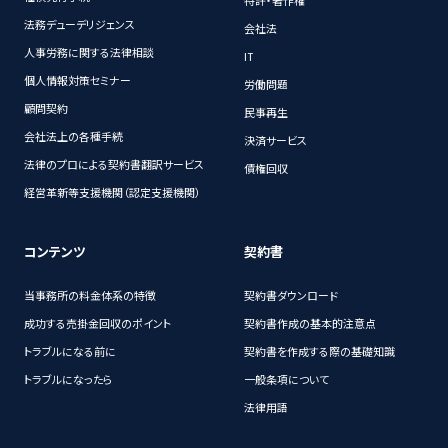
特許・著作権
法務デューデリジェンス
会社法
人事労務に関する法律相談
IT
個人情報対策セミナー
労働問題
顧問契約
民事再生
会社法上の各種手続
決済サービス
法律のプロによる契約書翻訳サービス
債権回収
経営革新等支援機関（認定支援機関）
コンテンツ
契約書
当事務所の料金体系の特徴
契約書ダウンロード
成功する売掛金回収のポイント
契約書作成の基本的注意点
トラブルになる前に
契約書を作成する際の基礎知識
トラブルになったら
一般条項について
法律用語