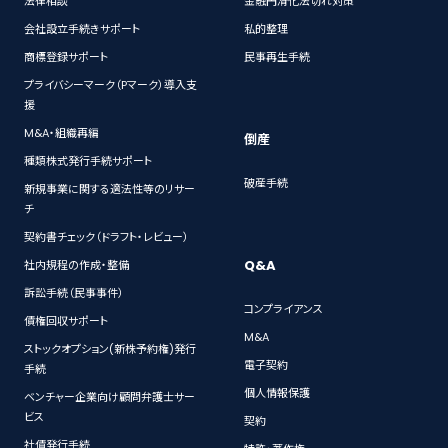
法律相談
金融円滑化法切れ対策
会社設立手続きサポート
私的整理
商標登録サポート
民事再生手続
プライバシーマーク（Pマーク）導入支
援
M&A・組織再編
倒産
種類株式発行手続サポート
破産手続
新規事業に関する適法性等のリサー
チ
契約書チェック（ドラフト・レビュー）
Q&A
社内規程の作成・整備
訴訟手続（民事事件）
コンプライアンス
債権回収サポート
M&A
ストックオプション(新株予約権)発行
電子契約
手続
個人情報保護
ベンチャー企業向け顧問弁護士サー
ビス
契約
社債発行手続