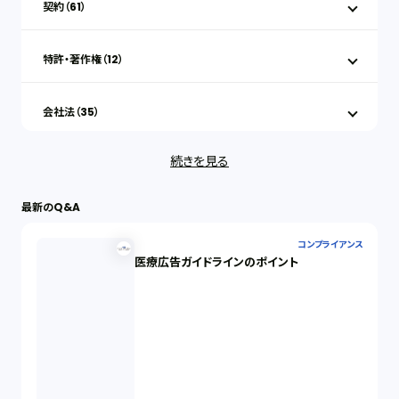
契約（61）
特許・著作権（12）
会社法（35）
続きを見る
IT（35）
最新のQ&A
労働問題（33）
コンプライアンス
医療広告ガイドラインのポイント
民事再生（12）
決済サービス（1）
債権回収（1）