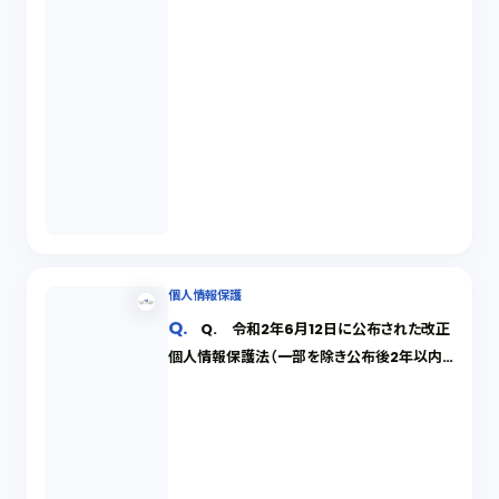
個人情報保護
Q. 令和2年6月12日に公布された改正
個人情報保護法（一部を除き公布後2年以内
に施行予定）では新たに「仮名加工情報」と
「個人関連情報」という新しい概念が新設され
ています。現行の「匿名加工情報」も含めそれ
ぞれどのような情報か教えてください。