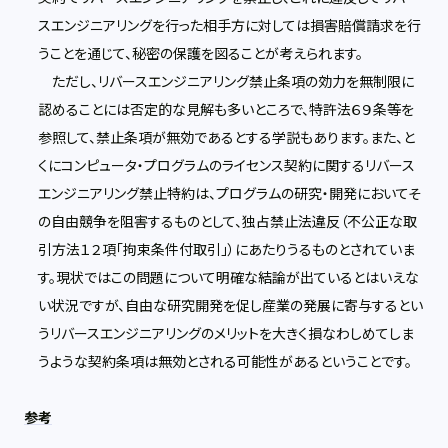
スエンジニアリングを行った相手方に対しては損害賠償請求を行
うことを通じて、秘密の保護を図ることが考えられます。
ただし、リバースエンジニアリング禁止条項の効力を無制限に
認めることには否定的な見解も多いところで、特許法６９条等を
参照して、禁止条項が無効であるとする学説もあります。また、と
くにコンピュータ・プログラムのライセンス契約に関するリバース
エンジニアリング禁止特約は、プログラムの研究・開発においてそ
の自由競争を阻害するものとして、独占禁止法違反（不公正な取
引方法１２項「拘束条件付取引」）にあたりうるものとされていま
す。現状ではこの問題について明確な結論が出ているとはいえな
い状況ですが、自由な研究開発を促し産業の発展に寄与するとい
うリバースエンジニアリングのメリットを大きく損なわしめてしま
うような契約条項は無効とされる可能性があるということです。
参考