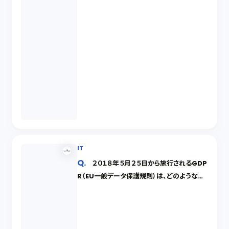
IT
２０１８年５月２５日から施行されるGDP
R（EU一般データ保護規則）は、どのような場
合に日本企業に適用されるのでしょうか。ま
た、適用される場合には、どのような義務が生
じるでしょうか。仮に、守らなければどうなりま
すか。