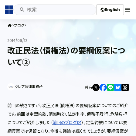
menu
English
public
ブログ
home
2014/09/12
改正民法（債権法）の要綱仮案につ
いて②
クレア法律事務所
共有
前回の続きですが、改正民法（債権法）の要綱仮案についてのご紹介
です。前回は定型約款、消滅時効、法定利率、債務不履行、危険負担
についてご紹介しました（
前回のブログ
）。定型約款については要
綱仮案では保留となり、今後も議論は続くのでしょうが、要綱仮案が