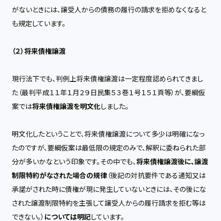
がないときには、譲受人からの債務の履行の請求を拒めなくなると
も規定しています。
（２）将来債権譲渡
現行法下でも、判例上将来債権譲渡は一定程度認められてきまし
た（最判平成１１年１月２９日民集５３巻１号１５１頁等）が、要綱仮
案では
将来債権譲渡を明文化
しました。
明文化したということで、将来債権譲渡について多少は明確になっ
たのですが、要綱仮案は最低限の規定のみで、解釈に委ねられた部
分が多いかなという印象です。その中でも、
将来債権譲渡後に、譲渡
制限特約がなされた場合の規律
（後記の対抗要件である通知又は
承諾がされた時に債権が現に発生していないときには、その後にな
された譲渡制限特約を主張して譲受人からの履行請求を拒む等は
できない。）
については明記
しています。