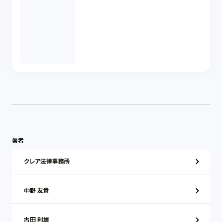
著者
クレア法律事務所
中野 友貴
古田 利雄