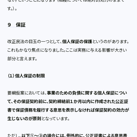
ない
）ということになります（相殺については絶対的効力のままで
す。）。
９ 保証
改正民法の目玉の一つとして、
個人保証の保護
というのがあります。
これもかなり焦点になりました。ここは実務に与える影響が大きい
部分と言えます。
（１）個人保証の制限
要綱仮案においては、
事業のための負債に関する個人保証につい
て、その保証契約前に、契約締結前１か月以内に作成された公正証
書で保証債務を履行する意思を表示しなければ保証契約の効力が
生じないのが原則
となっています。
ただし、
以下①～③の場合には、例外的に、公正証書による意思表