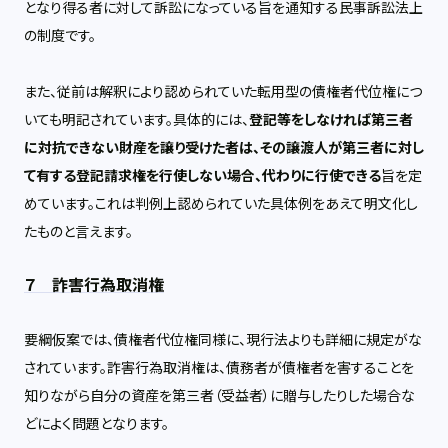
となり得る者に対して訴訟になっている旨を通知する民事訴訟法上
の制度です。
また、従前は解釈により認められていた転用型の債権者代位権につ
いても明記されています。具体的には、
登記等をしなければ第三者
に対抗できない財産を譲り受けた者は、その譲渡人が第三者に対し
て有する登記請求権を行使しない場合、代わりに行使できる
旨を定
めています。これは判例上認められていた具体例をあえて明文化し
たものと言えます。
７ 詐害行為取消権
要綱仮案では、債権者代位権同様に、現行法よりも詳細に規定がな
されています。詐害行為取消権は、債務者が債権者を害することを
知りながら自分の資産を第三者（受益者）に贈与したりした場合な
どによく問題となります。