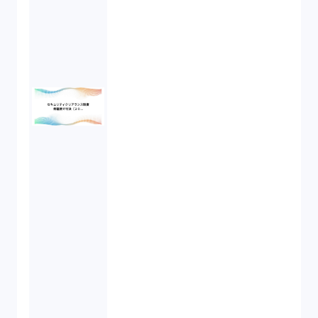
倒産法（1）
業務委託契約（1）
セクシュアルハラスメント（1）
個人情報（4）
開発契約（2）
民法（3）
民事再生（2）
違法経営義務違反（1）