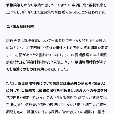
債権譲渡もかなり議論が激しかったようで、中間試案と要綱仮案を
比べても、ギリギリまで意見集約が困難であったことが窺われます。
（１）譲渡制限特約
現行法では債権譲渡について当事者間で許さない特約をした場合
の効力について不明確で、債権を担保とする円滑な資金調達を阻害
している面があったと言われています。そこで、要綱仮案では、「譲渡
禁止特約」を「譲渡制限特約」と表現し直して、
譲渡制限特約があっ
ても譲渡そのものは有効
と明記しました。
ただし、
譲渡制限特約について悪意又は重過失の第三者（譲受人）
に対しては、債務者は債務の履行を拒めるし、譲渡人への弁済を対
抗できると規定
しています。このさらなる例外で、譲受人が悪意又は
重過失でも、債務者が債務の履行していない状況で、譲受人が相当
期間を定めて譲渡人に対する履行の催告をし、その期間内に履行