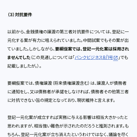
（３）対抗要件
以前から、金銭債権の譲渡の第三者対抗要件については、登記に一
元化する案が有力に唱えられていました。中間試案でもその案が出
ていました。しかしながら、
要綱仮案では、登記一元化案は採用され
ませんでした
（この見通しについては「
バンクビジネス8/1号
」でも
記載しましたが。）。
要綱仮案では、債権譲渡（将来債権譲渡含む）は、譲渡人が債務者
に通知をし、又は債務者が承諾をしなければ、債務者その他第三者
に対抗できない旨の規定となっており、現状維持と言えます。
登記一元化案が成立すれば実務に与える影響は相当大きかったと
思われますが、相当強い難色が示されたのだろうと推測されます。も
ちろん、登記一元化案が立ち消えたというわけではなく、議論を尽く