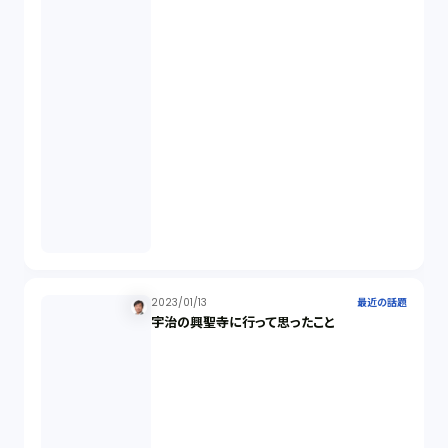
不当勧誘（4）
先物取引（14）
労働者派遣法（1）
競業避止義務（1）
税務（1）
2023/01/13
最近の話題
業務委託（1）
宇治の興聖寺に行って思ったこと
ビットコイン（3）
株主代表訴訟（1）