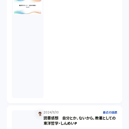
契約（2）
国際取引（1）
意匠法（1）
商標権（1）
発明（1）
発信者情報開示請求（1）
株主総会（1）
2024/11/10
最近の話題
読書感想 自分とか、ないから。教養としての
東洋哲学・しんめいP
パーソナルデータ（2）