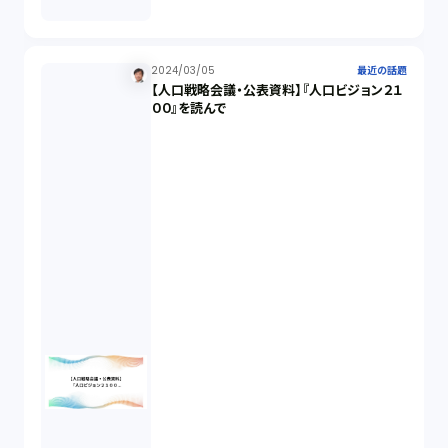
適合性原則（13）
2024/03/05
最近の話題
【人口戦略会議・公表資料】『人口ビジョン２１
オプション取引（7）
００』を読んで
デリバティブ取引（9）
スワップ取引（6）
消費者契約法（5）
説明義務（14）
未公開株（3）