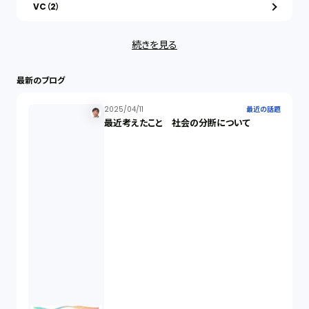
VC（2）
続きを見る
ストックオプション（1）
最新のブログ
最近の話題（122）
2025/04/11
最近の話題
最近考えたこと 社会の分断について
知財戦略（1）
資本政策（1）
労働契約（4）
知的財産権（11）
IoT（6）