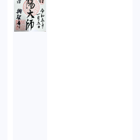
ベンチャーサポート研究会（2）
起業家支援（1）
FA勉強会（5）
ISO9001（3）
講演（2）
IPO（2）
生成AI（1）
取締役会（1）