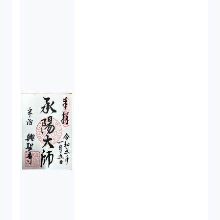
反社会的勢力排除（2）
金融商品取引法（20）
新株予約権（1）
不正競争防止法（2）
ベンチャーサポート研究会（2）
起業家支援（1）
FA勉強会（5）
ISO9001（3）