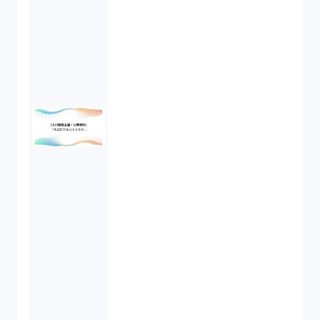
スワップ取引（6）
消費者契約法（5）
説明義務（14）
未公開株（3）
不当勧誘（4）
先物取引（14）
労働者派遣法（1）
競業避止義務（1）