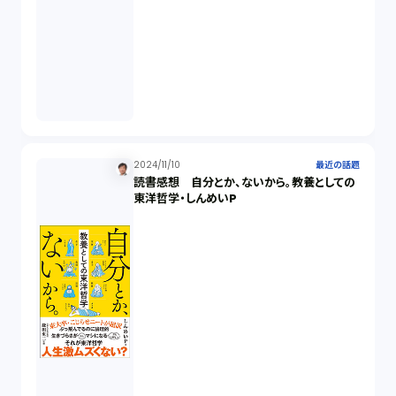
商標権（1）
発明（1）
発信者情報開示請求（1）
株主総会（1）
2024/11/10
最近の話題
読書感想 自分とか、ないから。教養としての
東洋哲学・しんめいP
パーソナルデータ（2）
オンラインサービス（1）
労働基準法（2）
株式譲渡（1）