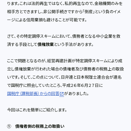
ります。これは法的再生ではなく、私的再生なので、金融機関のみを
相手方とできますし、非公開手続きですから「倒産」という負のイメ
ージによる信用棄損も避けることが可能です。
さて、その特定調停スキームにおいて、債務者となる中小企業を救
済する手段として
債権放棄
という手法があります。
ここで問題となるのが、経営再建計画が特定調停スキームにより成
立し債権放棄が行われた場合の債権者及び債務者の税務上の取扱
いです。そして、この点について、日弁連と日本税理士連合会が連名
で国税庁に照会していたところ、平成２６年６月２７日に
国税庁（課税部長）からの回答
がありました。
今回はこれを簡単にご紹介します。
① 債権者側の税務上の取扱い