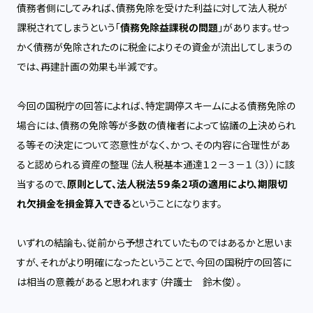
債務者側にしてみれば、債務免除を受けた利益に対して法人税が
課税されてしまうという「
債務免除益課税の問題
」があります。せっ
かく債務が免除されたのに税金によりその資金が流出してしまうの
では、再建計画の効果も半減です。
今回の国税庁の回答によれば、特定調停スキームによる債務免除の
場合には、債務の免除等が多数の債権者によって協議の上決められ
る等その決定について恣意性がなく、かつ、その内容に合理性があ
ると認められる資産の整理（法人税基本通達１２－３－１（３））に該
当するので、
原則として、法人税法５９条２項の適用により、期限切
れ欠損金を損金算入できる
ということになります。
いずれの結論も、従前から予想されていたものではあるかと思いま
すが、それがより明確になったということで、今回の国税庁の回答に
は相当の意義があると思われます（弁護士 鈴木俊）。