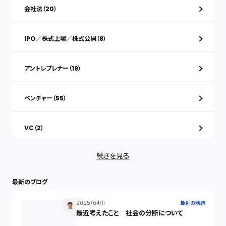
会社法（20）
IPO／株式上場／株式公開（8）
アントレプレナー（19）
ベンチャー（55）
VC（2）
続きを見る
ストックオプション（1）
最新のブログ
最近の話題（122）
2025/04/11
最近の話題
最近考えたこと 社会の分断について
知財戦略（1）