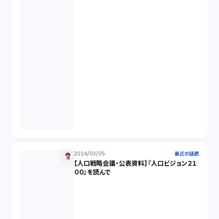
開発契約（2）
民法（3）
民事再生（2）
違法経営義務違反（1）
適合性原則（13）
2024/03/05
最近の話題
【人口戦略会議・公表資料】『人口ビジョン２１
オプション取引（7）
００』を読んで
デリバティブ取引（9）