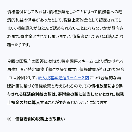
債権者側にしてみれば、債権放棄をしたことによって債務者への経
済的利益の供与があったとして、税務上寄附金として認定されてし
まい、損金算入がほとんど認められないことにならないかが懸念さ
れます。寄附金とされてしまいますと、債権者にしてみれば踏んだり
蹴ったりです。
今回の国税庁の回答によれば、特定調停スキームにより策定される
再建計画が特定調停手続きを経て成立し債権放棄が行われた場合
には、原則として、
法人税基本通達９－４－２
にいう合理的な再
建計画に基づく債権放棄と考えられるので、その
債権放棄により供
与される経済的利益の額は、寄附金の額に該当しないとされ、税務
上損金の額に算入することができる
ということになります。
② 債務者側の税務上の取扱い