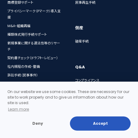
商標登録サポート
民事再生手続
プライバシーマーク（Pマーク）導入支
援
M&A・組織再編
倒産
種類株式発行手続サポート
破産手続
新規事業に関する適法性等のリサー
チ
契約書チェック（ドラフト・レビュー）
Q&A
社内規程の作成・整備
訴訟手続（民事事件）
コンプライアンス
債権回収サポート
M&A
On our website we use some cookies. These are necessary for our
ストックオプション(新株予約権)発行
site to work properly and to give us information about how our
電子契約
手続
site is used.
個人情報保護
ベンチャー企業向け顧問弁護士サー
Learn more
ビス
契約
社債発行手続
Deny
Accept
特許・著作権
法務デューデリジェンス
会社法