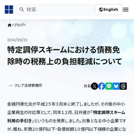
menu
English
public
ブログ
home
2014/08/01
特定調停スキームにおける債務免
除時の税務上の負担軽減について
クレア法律事務所
共有
金融円滑化法が平成２５年３月末に終了しましたが、その後の中小
企業再生の対応策として、同年１２月、日弁連が「
特定調停スキーム
利用の手引き
」というものを発表しました。対象となる中小企業です
が、概ね、年商２０億円以下・負債総額１０億円以下規模の企業にな