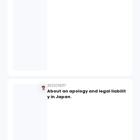
2022/03/17
About an apology and legal liabilit
y in Japan.