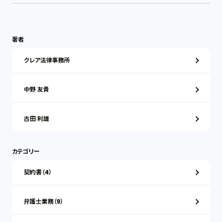
著者
クレア法律事務所
中野 友貴
古田 利雄
カテゴリー
契約書（4）
弁護士業務（9）