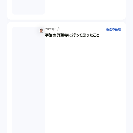
税務（1）
2023/01/13
最近の話題
業務委託（1）
宇治の興聖寺に行って思ったこと
ビットコイン（3）
株主代表訴訟（1）
吸収合併（1）
会社設立（4）
新株発行（2）