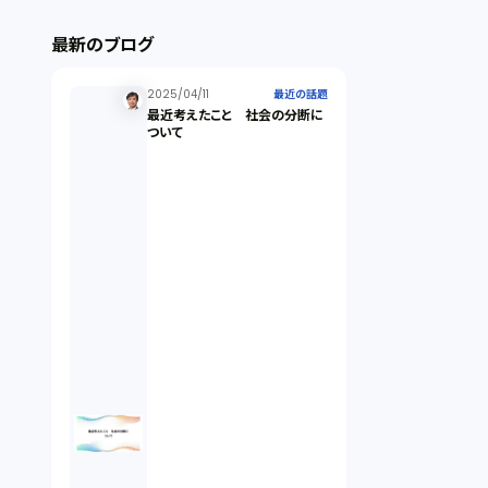
ストックオプション（1）
最新のブログ
最近の話題（122）
2025/04/11
最近の話題
最近考えたこと 社会の分断に
ついて
知財戦略（1）
資本政策（1）
労働契約（4）
知的財産権（11）
IoT（6）