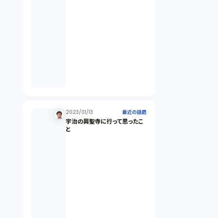
未公開株（3）
不当勧誘（4）
先物取引（14）
労働者派遣法（1）
2023/01/13
最近の話題
宇治の興聖寺に行って思ったこ
競業避止義務（1）
と
税務（1）
業務委託（1）
ビットコイン（3）