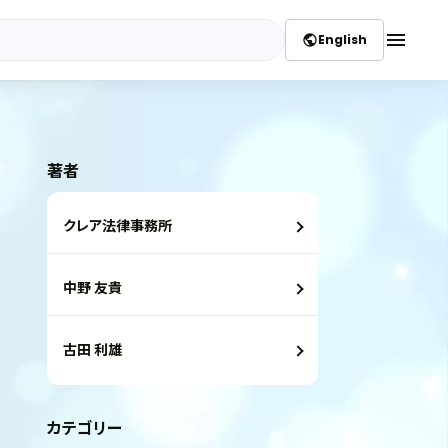
menu
English
public
著者
クレア法律事務所
中野 友貴
古田 利雄
カテゴリー