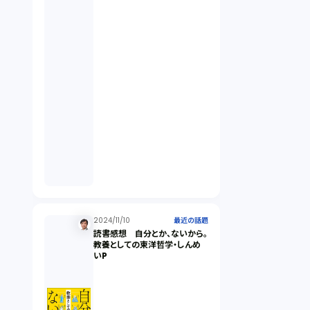
契約（2）
国際取引（1）
意匠法（1）
商標権（1）
発明（1）
発信者情報開示請求（1）
2024/11/10
最近の話題
読書感想 自分とか、ないから。
教養としての東洋哲学・しんめ
いP
株主総会（1）
パーソナルデータ（2）