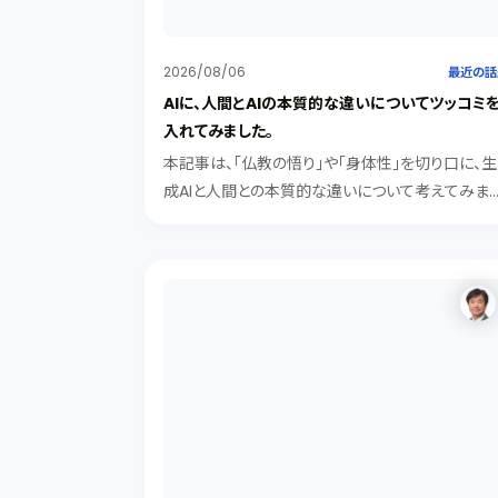
2026/08/06
最近の話
AIに、人間とAIの本質的な違いについてツッコミ
入れてみました。
本記事は、「仏教の悟り」や「身体性」を切り口に、生
成AIと人間との本質的な違いについて考えてみま
た。記号処理型のAIは、知識として「悟り」を解説で
ても、身体的な「実感（クオリア）」を持つことはでき
ないが、「有機的素子や身体性」を得たAIは、実感を
持ち人間に近づく可能性がある。その際にAIが人
を「劣った存在」とみなすでしょうか。