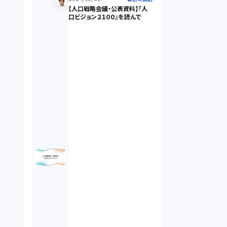
【人口戦略会議・公表資料】『人
違法経営義務違反（1）
口ビジョン２１００』を読んで
適合性原則（13）
オプション取引（7）
デリバティブ取引（9）
スワップ取引（6）
消費者契約法（5）
説明義務（14）