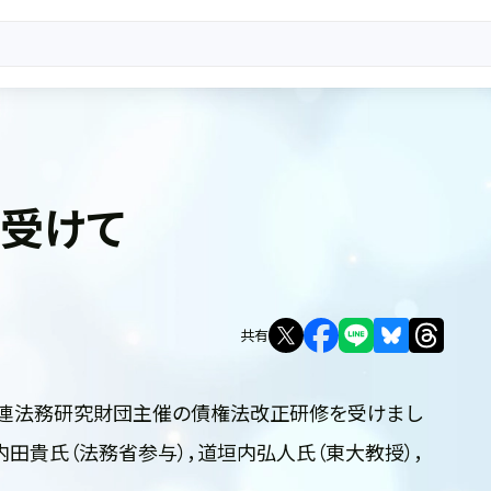
受けて
共有
弁連法務研究財団主催の債権法改正研修を受けまし
内田貴氏（法務省参与），道垣内弘人氏（東大教授），