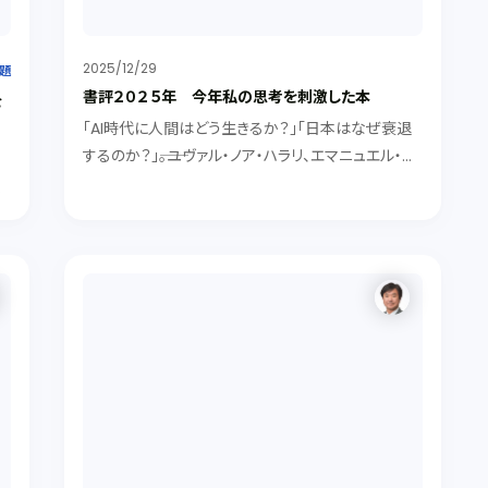
2025/12/29
題
書評２０２５年 今年私の思考を刺激した本
を
「AI時代に人間はどう生きるか？」「日本はなぜ衰退
するのか？」――。ユヴァル・ノア・ハラリ、エマニュエル・ト
ッド、ジャック・アタリなど、2025年に読んだ社会の矛
し
盾や国際秩序の変化を考えさせられた本などを紹介
き
します。
間