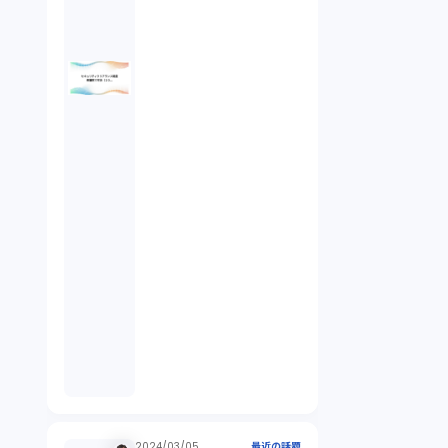
倒産法（1）
業務委託契約（1）
セクシュアルハラスメント（1）
個人情報（4）
開発契約（2）
民法（3）
民事再生（2）
2024/03/05
最近の話題