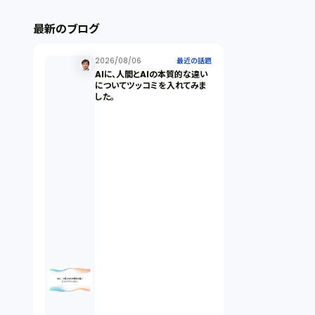
ストックオプション（1）
最新のブログ
最近の話題（122）
2026/08/06
最近の話題
AIに、人間とAIの本質的な違い
についてツッコミを入れてみま
した。
知財戦略（1）
資本政策（1）
労働契約（4）
知的財産権（11）
IoT（6）