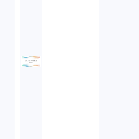
未公開株（3）
不当勧誘（4）
先物取引（14）
労働者派遣法（1）
競業避止義務（1）
税務（1）
業務委託（1）
ビットコイン（3）