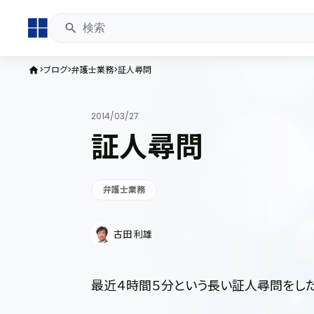
ブログ
弁護士業務
証人尋問
home
2014/03/27
証人尋問
弁護士業務
古田 利雄
最近４時間５分という長い証人尋問をした