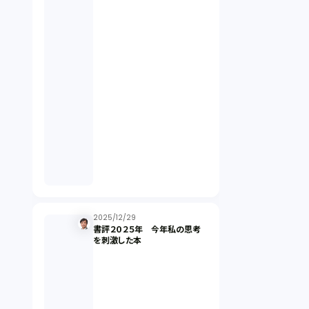
契約（2）
国際取引（1）
意匠法（1）
商標権（1）
発明（1）
発信者情報開示請求（1）
2025/12/29
書評２０２５年 今年私の思考
を刺激した本
株主総会（1）
パーソナルデータ（2）