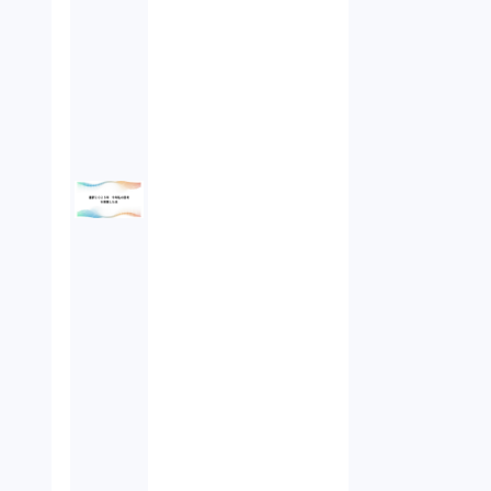
オンラインサービス（1）
労働基準法（2）
株式譲渡（1）
著作権（3）
事業再生（1）
秘密保持契約（1）
営業秘密（2）