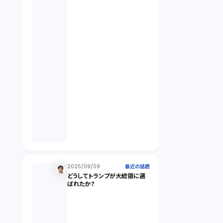
違法経営義務違反（1）
適合性原則（13）
オプション取引（7）
デリバティブ取引（9）
スワップ取引（6）
2025/09/09
消費者契約法（5）
最近の話題
どうしてトランプが大統領に選
ばれたか？
説明義務（14）