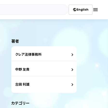
menu
English
public
著者
クレア法律事務所
中野 友貴
古田 利雄
カテゴリー