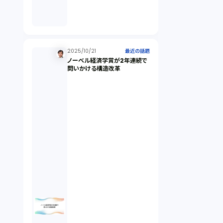
倒産法（1）
業務委託契約（1）
2025/10/21
最近の話題
ノーベル経済学賞が2年連続で
問いかける構造改革
セクシュアルハラスメント（1）
個人情報（4）
開発契約（2）
民法（3）
民事再生（2）