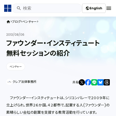
menu
English
public
ブログ
ベンチャー
home
2013/08/06
ファウンダー・インスティテュート
無料セッションの紹介
ベンチャー
クレア法律事務所
共有
ファウンダー・インスティテュートは、シリコンバレーで２００９年に
立上げられ、世界２６か国、４２都市で、起業する人(ファウンダー)の
素晴らしい会社の創業を支援する教育活動を行っています。