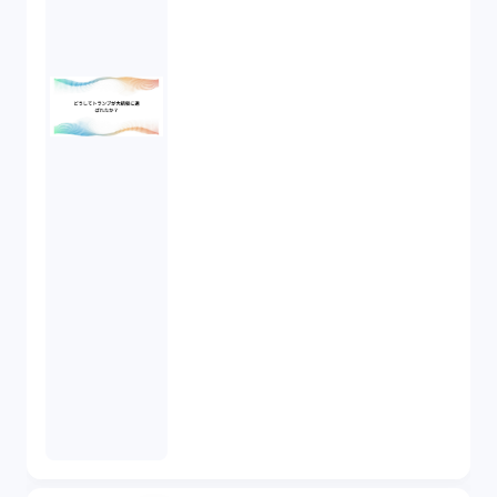
競業避止義務（1）
税務（1）
業務委託（1）
ビットコイン（3）
株主代表訴訟（1）
吸収合併（1）
会社設立（4）
新株発行（2）