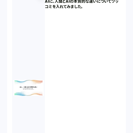
AIに、人間とAIの本質的な違いについてツッ
知財戦略（1）
コミを入れてみました。
資本政策（1）
労働契約（4）
知的財産権（11）
IoT（6）
契約（2）
国際取引（1）
意匠法（1）