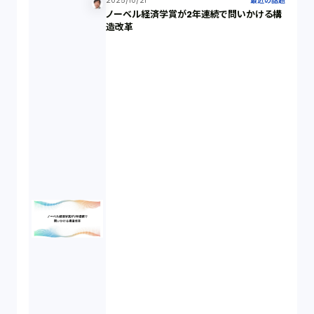
2025/10/21
最近の話題
ノーベル経済学賞が2年連続で問いかける構
個人情報（4）
造改革
開発契約（2）
民法（3）
民事再生（2）
違法経営義務違反（1）
適合性原則（13）
オプション取引（7）
デリバティブ取引（9）