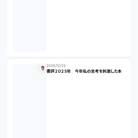
商標権（1）
発明（1）
発信者情報開示請求（1）
株主総会（1）
2025/12/29
書評２０２５年 今年私の思考を刺激した本
パーソナルデータ（2）
オンラインサービス（1）
労働基準法（2）