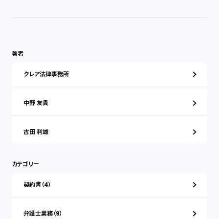
著者
クレア法律事務所
中野 友貴
古田 利雄
カテゴリー
契約書（4）
弁護士業務（9）