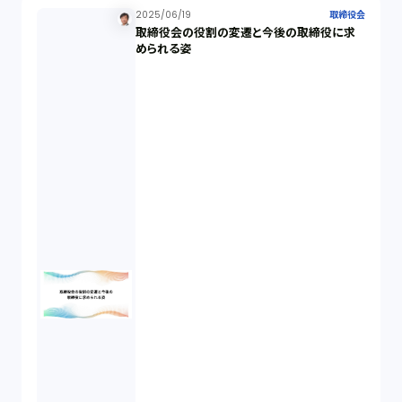
2025/06/19
取締役会
取締役会の役割の変遷と今後の取締役に求
反社会的勢力排除（2）
められる姿
金融商品取引法（20）
新株予約権（1）
不正競争防止法（2）
ベンチャーサポート研究会（2）
起業家支援（1）
FA勉強会（5）