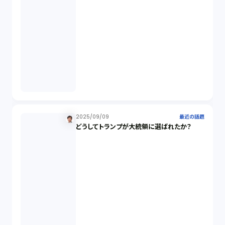
スワップ取引（6）
消費者契約法（5）
説明義務（14）
未公開株（3）
2025/09/09
最近の話題
どうしてトランプが大統領に選ばれたか？
不当勧誘（4）
先物取引（14）
労働者派遣法（1）