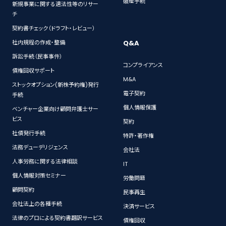
破産手続
新規事業に関する適法性等のリサー
チ
契約書チェック（ドラフト・レビュー）
Q&A
社内規程の作成・整備
訴訟手続（民事事件）
コンプライアンス
債権回収サポート
M&A
ストックオプション(新株予約権)発行
電子契約
手続
個人情報保護
ベンチャー企業向け顧問弁護士サー
ビス
契約
社債発行手続
特許・著作権
法務デューデリジェンス
会社法
人事労務に関する法律相談
IT
個人情報対策セミナー
労働問題
顧問契約
民事再生
会社法上の各種手続
決済サービス
法律のプロによる契約書翻訳サービス
債権回収