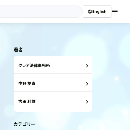
menu
English
public
著者
クレア法律事務所
中野 友貴
古田 利雄
カテゴリー