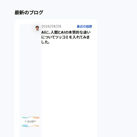
ストックオプション（1）
最新のブログ
最近の話題（122）
2026/08/06
最近の話題
AIに、人間とAIの本質的な違い
についてツッコミを入れてみま
した。
知財戦略（1）
資本政策（1）
労働契約（4）
知的財産権（11）
IoT（6）