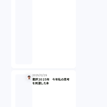
契約（2）
国際取引（1）
意匠法（1）
商標権（1）
発明（1）
発信者情報開示請求（1）
2025/12/29
書評２０２５年 今年私の思考
を刺激した本
株主総会（1）
パーソナルデータ（2）