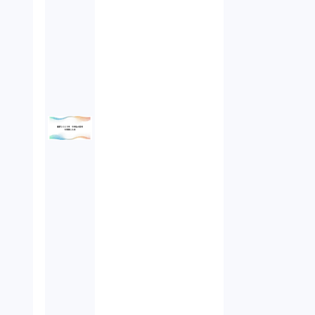
オンラインサービス（1）
労働基準法（2）
株式譲渡（1）
著作権（3）
事業再生（1）
秘密保持契約（1）
営業秘密（2）