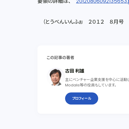
要領の詳細は、
20120806092135653.
（とうべんいんふぉ ２０１２ ８月号 
この記事の著者
古田 利雄
主にベンチャー企業支援を中心に活動して
Modalis等の役員もしています。
プロフィール