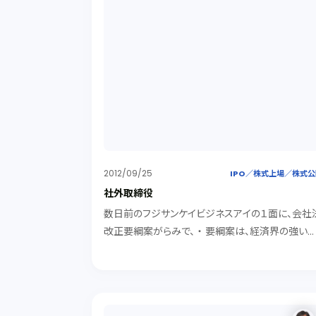
2012/09/25
IPO／株式上場／株式
社外取締役
数日前のフジサンケイビジネスアイの１面に、会社
改正要綱案がらみで、 ・ 要綱案は、経済界の強い
対によって社外取締役の導入強制が見送られた。
日本企業のガバナンスの評価は世界でも３０番台
半で中国にも劣るのに、改善されなかった。→今後
も、...