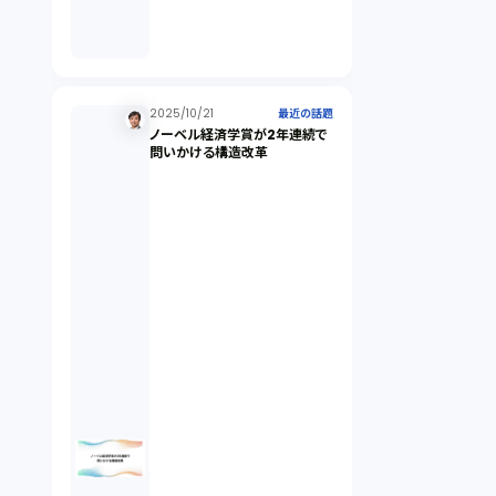
倒産法（1）
業務委託契約（1）
2025/10/21
最近の話題
ノーベル経済学賞が2年連続で
問いかける構造改革
セクシュアルハラスメント（1）
個人情報（4）
開発契約（2）
民法（3）
民事再生（2）