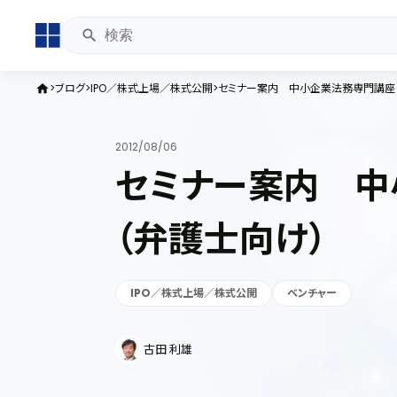
ブログ
IPO／株式上場／株式公開
セミナー案内 中小企業法務専門講座
home
2012/08/06
セミナー案内 中
（弁護士向け）
IPO／株式上場／株式公開
ベンチャー
古田 利雄