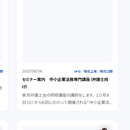
2012/08/06
公開
IPO／株式上場／株式公開
セミナー案内 中小企業法務専門講座（弁護士向
け）
法
反
東京弁護士会の研修講座の講師をします。 １０月９
→
日（火）から６回にわたって開催される「中小企業法
後
務専門講座」の６回目「ベンチャー企業の法務」 です。
リスクをとって急成長を目指すベンチャー企業は、管
理体制がなことも多く、弁護士が有益なアドバ...