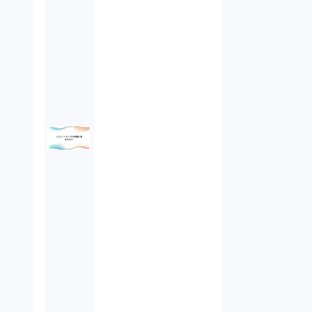
未公開株（3）
不当勧誘（4）
先物取引（14）
労働者派遣法（1）
競業避止義務（1）
税務（1）
業務委託（1）
ビットコイン（3）