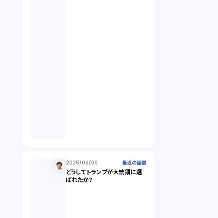
違法経営義務違反（1）
適合性原則（13）
オプション取引（7）
デリバティブ取引（9）
スワップ取引（6）
2025/09/09
消費者契約法（5）
最近の話題
どうしてトランプが大統領に選
ばれたか？
説明義務（14）