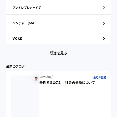
アントレプレナー（19）
ベンチャー（55）
VC（2）
続きを見る
ストックオプション（1）
最新のブログ
最近の話題（122）
2025/04/11
最近の話題
最近考えたこと 社会の分断について
知財戦略（1）
資本政策（1）
労働契約（4）