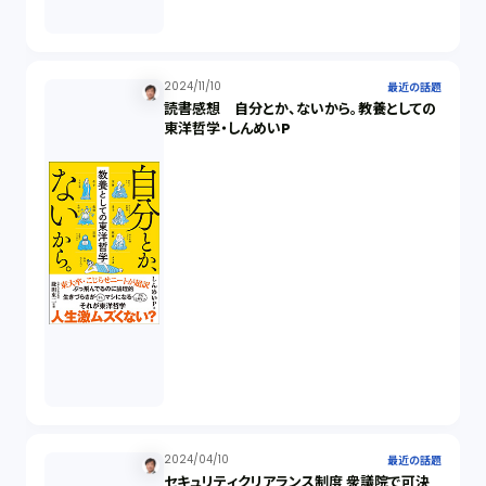
発信者情報開示請求（1）
株主総会（1）
2024/11/10
最近の話題
読書感想 自分とか、ないから。教養としての
東洋哲学・しんめいP
パーソナルデータ（2）
オンラインサービス（1）
労働基準法（2）
株式譲渡（1）
著作権（3）
2024/04/10
最近の話題
事業再生（1）
セキュリティクリアランス制度 衆議院で可決