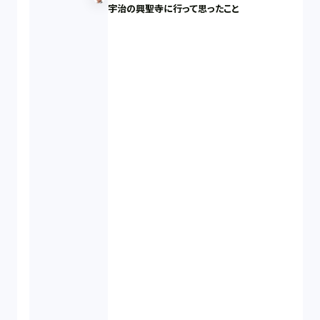
宇治の興聖寺に行って思ったこと
ビットコイン（3）
株主代表訴訟（1）
吸収合併（1）
会社設立（4）
新株発行（2）
反社会的勢力排除（2）
金融商品取引法（20）