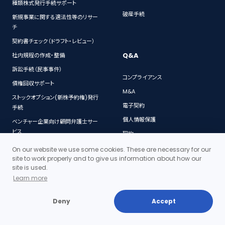
種類株式発行手続サポート
破産手続
新規事業に関する適法性等のリサー
チ
契約書チェック（ドラフト・レビュー）
Q&A
社内規程の作成・整備
訴訟手続（民事事件）
コンプライアンス
債権回収サポート
M&A
ストックオプション(新株予約権)発行
電子契約
手続
個人情報保護
ベンチャー企業向け顧問弁護士サー
ビス
契約
社債発行手続
特許・著作権
On our website we use some cookies. These are necessary for our
site to work properly and to give us information about how our
法務デューデリジェンス
会社法
site is used.
人事労務に関する法律相談
IT
Learn more
個人情報対策セミナー
労働問題
Deny
Accept
顧問契約
民事再生
会社法上の各種手続
決済サービス