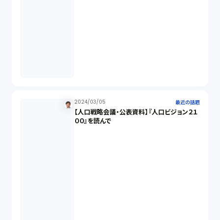
民法（3）
民事再生（2）
違法経営義務違反（1）
適合性原則（13）
2024/03/05
最近の話題
【人口戦略会議・公表資料】『人口ビジョン２１
オプション取引（7）
００』を読んで
デリバティブ取引（9）
スワップ取引（6）
消費者契約法（5）