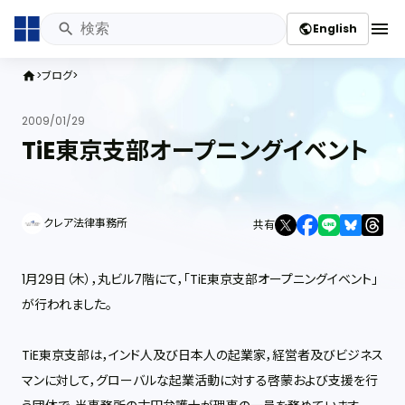
menu
English
public
ブログ
home
2009/01/29
TiE東京支部オープニングイベント
クレア法律事務所
共有
1月29日（木），丸ビル7階にて，「TiE東京支部オープニングイベント」
が行われました。
TiE東京支部は，インド人及び日本人の起業家，経営者及びビジネス
マンに対して，グローバルな起業活動に対する啓蒙および支援を行