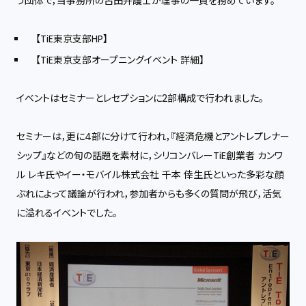
う団体で，当事務所の古田弁護士が理事の一員を務めています。
【TiE東京支部HP】
【TiE東京支部オープニングイベント 詳細】
イベントはセミナーとレセプションに2部構成で行われました。
セミナーは，更に4部に分けて行われ，『経済危機とアントレプレナー
シップ』などの旬の話題を素材に，シリコンバレーTiE創業者 カンワ
ル レキ氏やイー・モバイル株式会社 千本 倖生氏といった多彩な顔
ぶれによって議論が行われ，参加者からも多くの質問が飛び，活気
に溢れるイベントでした。