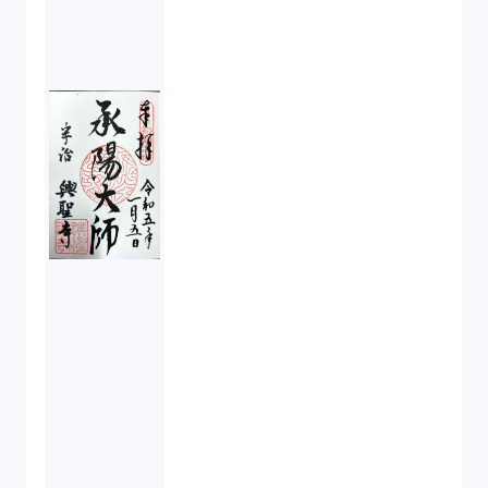
新株予約権（1）
不正競争防止法（2）
ベンチャーサポート研究会（2）
起業家支援（1）
FA勉強会（5）
ISO9001（3）
講演（2）
IPO（2）