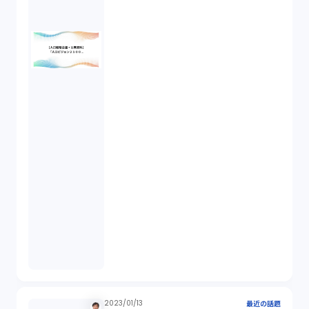
説明義務（14）
未公開株（3）
不当勧誘（4）
先物取引（14）
労働者派遣法（1）
競業避止義務（1）
税務（1）
2023/01/13
最近の話題
業務委託（1）