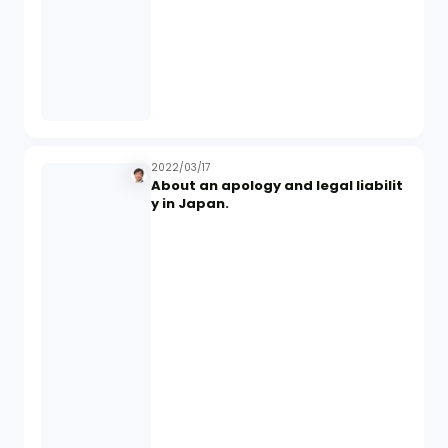
2022/03/17
About an apology and legal liabilit
y in Japan.