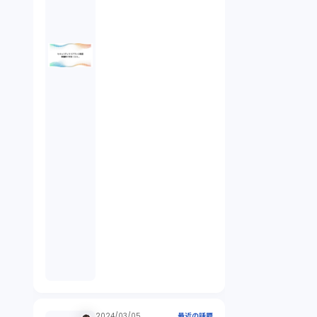
倒産法（1）
業務委託契約（1）
セクシュアルハラスメント（1）
個人情報（4）
開発契約（2）
民法（3）
民事再生（2）
2024/03/05
最近の話題