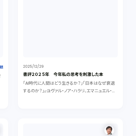
2025/12/29
題
書評２０２５年 今年私の思考を刺激した本
を
「AI時代に人間はどう生きるか？」「日本はなぜ衰退
するのか？」――。ユヴァル・ノア・ハラリ、エマニュエル・ト
ッド、ジャック・アタリなど、2025年に読んだ社会の矛
し
盾や国際秩序の変化を考えさせられた本などを紹介
き
します。
間