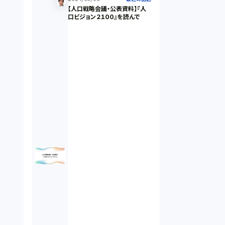
【人口戦略会議・公表資料】『人
違法経営義務違反（1）
口ビジョン２１００』を読んで
適合性原則（13）
オプション取引（7）
デリバティブ取引（9）
スワップ取引（6）
消費者契約法（5）
説明義務（14）