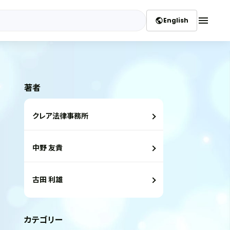
menu
English
public
著者
クレア法律事務所
中野 友貴
古田 利雄
カテゴリー