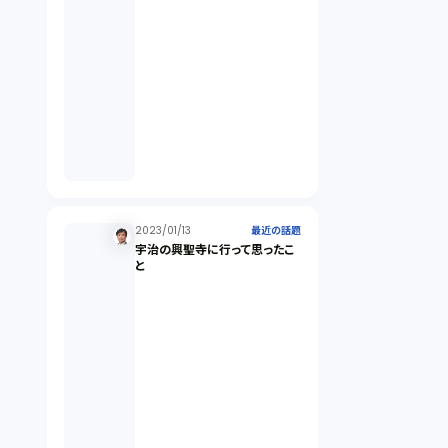
未公開株（3）
不当勧誘（4）
先物取引（14）
労働者派遣法（1）
2023/01/13
最近の話題
宇治の興聖寺に行って思ったこ
競業避止義務（1）
と
税務（1）
業務委託（1）
ビットコイン（3）