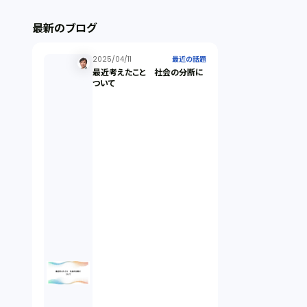
ストックオプション（1）
最新のブログ
最近の話題（122）
2025/04/11
最近の話題
最近考えたこと 社会の分断に
ついて
知財戦略（1）
資本政策（1）
労働契約（4）
知的財産権（11）
IoT（6）