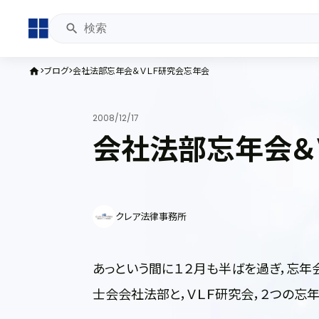
ブログ
会社法部忘年会＆ＶＬＦ研究会忘年会
home
2008/12/17
会社法部忘年会＆
クレア法律事務所
あっという間に１２月も半ばを過ぎ，忘年
士会会社法部と，ＶＬＦ研究会，２つの忘