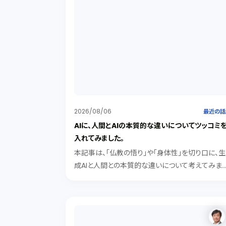
2026/08/06
最近の話
AIに、人間とAIの本質的な違いについてツッコミ
入れてみました。
本記事は、「仏教の悟り」や「身体性」を切り口に、生
成AIと人間との本質的な違いについて考えてみま
た。記号処理型のAIは、知識として「悟り」を解説で
ても、身体的な「実感（クオリア）」を持つことはでき
ないが、「有機的素子や身体性」を得たAIは、実感を
持ち人間に近づく可能性がある。その際にAIが人