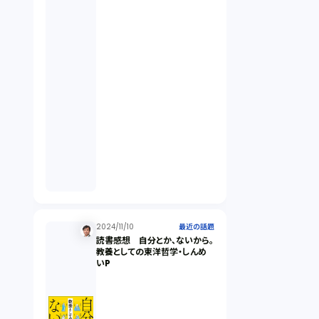
契約（2）
国際取引（1）
意匠法（1）
商標権（1）
発明（1）
発信者情報開示請求（1）
2024/11/10
最近の話題
読書感想 自分とか、ないから。
教養としての東洋哲学・しんめ
いP
株主総会（1）
パーソナルデータ（2）