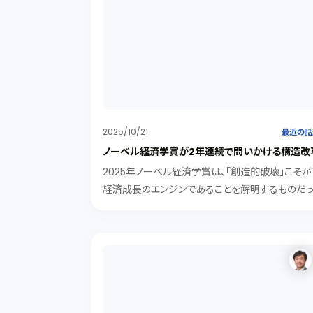
2025/10/21
最近の話
ノーベル経済学賞が2年連続で問いかける構造改
2025年ノーベル経済学賞は、「創造的破壊」こそが
経済成長のエンジンであることを解明するものだ
た。創造的破壊のスパイラルを回す大前提を解明
たのが2024年受賞者（アセモグル教授ら）の「制度
論」です。彼らは、国民の機会と財産権を保障する
括的制度（インクルーシブ・インスティテューション
がなければ、そもそもイノベーションは起こらない
主張します。本ブログでは、この二つのノーベル賞
主張から、なぜ政治の腐敗や世襲、権力の固定化