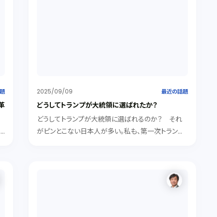
2025/09/09
題
最近の話題
革
どうしてトランプが大統領に選ばれたか？
どうしてトランプが大統領に選ばれるのか？ それ
っ
がピンとこない日本人が多い。私も、第一次トランプ
し
政権のころは何かの間違いのように思っていた。２回
目の当選で、何かあるはずと思ってあれこれ読んだ
包
りしていたら多少わかってきたような気がしたので紹
）
介する。
と
の
が