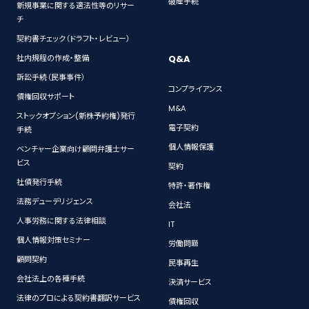
破産手続
新規事業に関する適法性等のリサー
チ
契約書チェック（ドラフト・レビュー）
Q&A
社内規程の作成・整備
訴訟手続（民事事件）
コンプライアンス
債権回収サポート
M&A
ストックオプション(新株予約権)発行
電子契約
手続
個人情報保護
ベンチャー企業向け顧問弁護士サー
ビス
契約
社債発行手続
特許・著作権
法務デューデリジェンス
会社法
人事労務に関する法律相談
IT
個人情報対策セミナー
労働問題
顧問契約
民事再生
会社法上の各種手続
決済サービス
法律のプロによる契約書翻訳サービス
債権回収