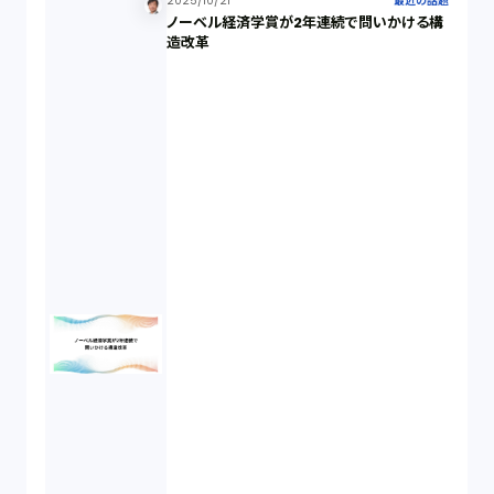
2025/10/21
最近の話題
ノーベル経済学賞が2年連続で問いかける構
個人情報（4）
造改革
開発契約（2）
民法（3）
民事再生（2）
違法経営義務違反（1）
適合性原則（13）
オプション取引（7）
デリバティブ取引（9）