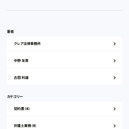
著者
クレア法律事務所
中野 友貴
古田 利雄
カテゴリー
契約書（4）
弁護士業務（9）