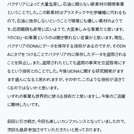
バクテリアによって大量生産し，石油に頼らない新素材の開発事業
ということでした。この新素材はプラスチックや化学繊維に代わるも
ので，石油に依存しないということで環境にも優しい素材のようで
す。応用範囲も非常に広いようで，大変楽しみな事業だと思います。
?のCELL-ID事業というのは聞き慣れない言葉かと思います。現在，
バクテリアのDNAにデータを保存する技術があるのですが，そのDN
Aにタグをつけることでバクテリア内に保存したデータを盗用される
ことを抑止し，また，盗用されたとしても盗用の事実を立証容易にす
るという技術とのことでした。今後はDNAに関する研究開発がます
ます盛んになると思われますが，その中で，このような技術が活きて
くるのではないかと思います。
いずれの事業も世界的に使える技術だと思いますし，今後のご活躍
に期待したいです。
前回に引き続き，今回も楽しいカンファレンスとなっていましたので，
次回も是非参加させていただきたいと思っております。