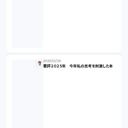
商標権（1）
発明（1）
発信者情報開示請求（1）
株主総会（1）
2025/12/29
書評２０２５年 今年私の思考を刺激した本
パーソナルデータ（2）
オンラインサービス（1）
労働基準法（2）