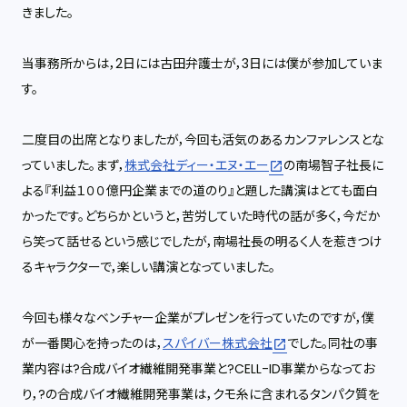
きました。
当事務所からは，2日には古田弁護士が，3日には僕が参加していま
す。
二度目の出席となりましたが，今回も活気のあるカンファレンスとな
っていました。まず，
株式会社ディー・エヌ・エー
の南場智子社長に
よる『利益１００億円企業までの道のり』と題した講演はとても面白
かったです。どちらかというと，苦労していた時代の話が多く，今だか
ら笑って話せるという感じでしたが，南場社長の明るく人を惹きつけ
るキャラクターで，楽しい講演となっていました。
今回も様々なベンチャー企業がプレゼンを行っていたのですが，僕
が一番関心を持ったのは，
スパイバー株式会社
でした。同社の事
業内容は?合成バイオ繊維開発事業と?CELL-ID事業からなってお
り，?の合成バイオ繊維開発事業は，クモ糸に含まれるタンパク質を