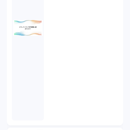
競業避止義務（1）
税務（1）
業務委託（1）
ビットコイン（3）
株主代表訴訟（1）
吸収合併（1）
会社設立（4）
新株発行（2）