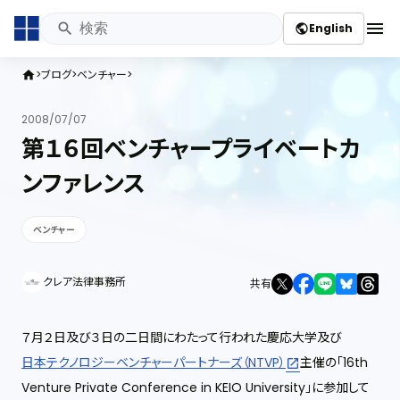
menu
English
public
ブログ
ベンチャー
home
2008/07/07
第１６回ベンチャープライベートカ
ンファレンス
ベンチャー
クレア法律事務所
共有
７月２日及び３日の二日間にわたって行われた慶応大学及び
日本テクノロジーベンチャーパートナーズ（NTVP）
主催の「16th
Venture Private Conference in KEIO University」に参加して