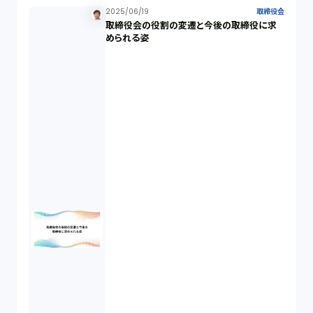
2025/06/19
取締役会
取締役会の役割の変遷と今後の取締役に求
反社会的勢力排除（2）
められる姿
金融商品取引法（20）
新株予約権（1）
不正競争防止法（2）
ベンチャーサポート研究会（2）
起業家支援（1）
FA勉強会（5）