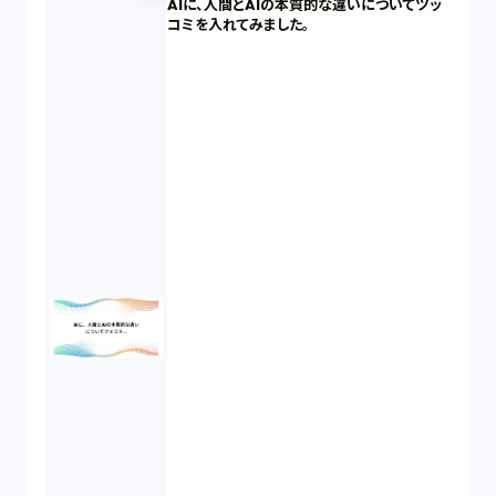
AIに、人間とAIの本質的な違いについてツッ
知財戦略（1）
コミを入れてみました。
資本政策（1）
労働契約（4）
知的財産権（11）
IoT（6）
契約（2）
国際取引（1）
意匠法（1）