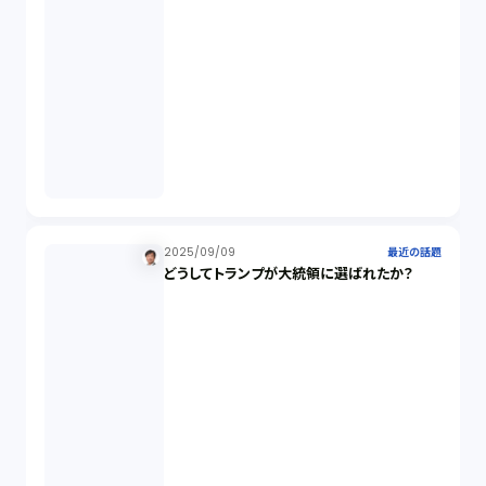
スワップ取引（6）
消費者契約法（5）
説明義務（14）
未公開株（3）
2025/09/09
最近の話題
どうしてトランプが大統領に選ばれたか？
不当勧誘（4）
先物取引（14）
労働者派遣法（1）