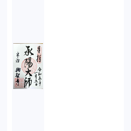
金融商品取引法（20）
新株予約権（1）
不正競争防止法（2）
ベンチャーサポート研究会（2）
起業家支援（1）
FA勉強会（5）
ISO9001（3）
講演（2）