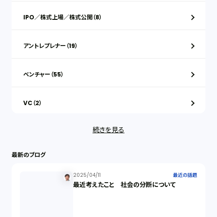
IPO／株式上場／株式公開（8）
アントレプレナー（19）
ベンチャー（55）
VC（2）
続きを見る
ストックオプション（1）
最新のブログ
最近の話題（122）
2025/04/11
最近の話題
最近考えたこと 社会の分断について
知財戦略（1）