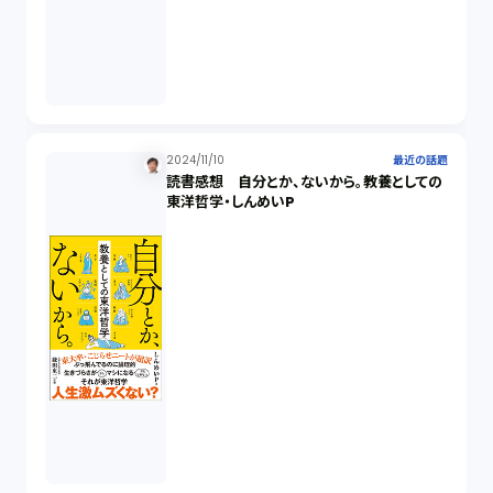
発明（1）
発信者情報開示請求（1）
株主総会（1）
2024/11/10
最近の話題
読書感想 自分とか、ないから。教養としての
東洋哲学・しんめいP
パーソナルデータ（2）
オンラインサービス（1）
労働基準法（2）
株式譲渡（1）
著作権（3）