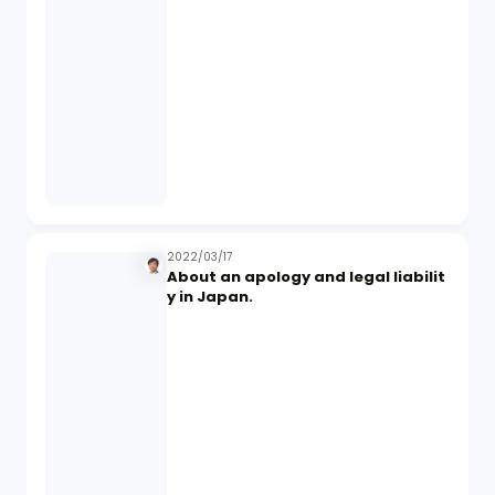
2022/03/17
About an apology and legal liabilit
y in Japan.