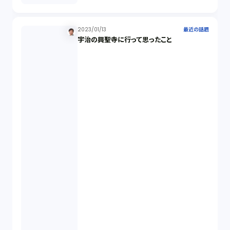
税務（1）
2023/01/13
最近の話題
業務委託（1）
宇治の興聖寺に行って思ったこと
ビットコイン（3）
株主代表訴訟（1）
吸収合併（1）
会社設立（4）
新株発行（2）
反社会的勢力排除（2）