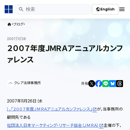
menu
English
public
ブログ
home
2007/11/28
２００７年度ＪＭＲＡアニュアルカンフ
ァレンス
クレア法律事務所
共有
2007年11月26日（水
），「２００７年度ＪＭＲＡアニュアルカンファレンス」
が，当事務所の
顧問先である
社団法人日本マーケティング・リサーチ協会（ＪＭＲＡ）
主催の下，