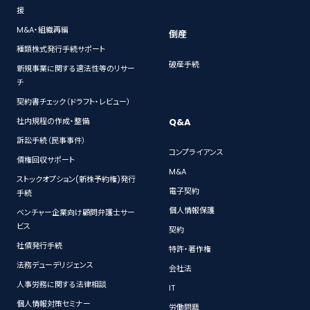
援
M&A・組織再編
倒産
種類株式発行手続サポート
破産手続
新規事業に関する適法性等のリサー
チ
契約書チェック（ドラフト・レビュー）
Q&A
社内規程の作成・整備
訴訟手続（民事事件）
コンプライアンス
債権回収サポート
M&A
ストックオプション(新株予約権)発行
電子契約
手続
個人情報保護
ベンチャー企業向け顧問弁護士サー
ビス
契約
社債発行手続
特許・著作権
法務デューデリジェンス
会社法
人事労務に関する法律相談
IT
個人情報対策セミナー
労働問題