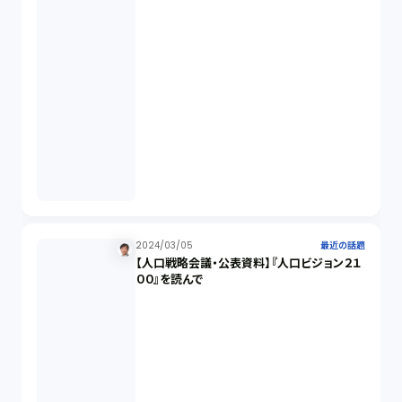
開発契約（2）
民法（3）
民事再生（2）
違法経営義務違反（1）
適合性原則（13）
2024/03/05
最近の話題
【人口戦略会議・公表資料】『人口ビジョン２１
オプション取引（7）
００』を読んで
デリバティブ取引（9）
スワップ取引（6）