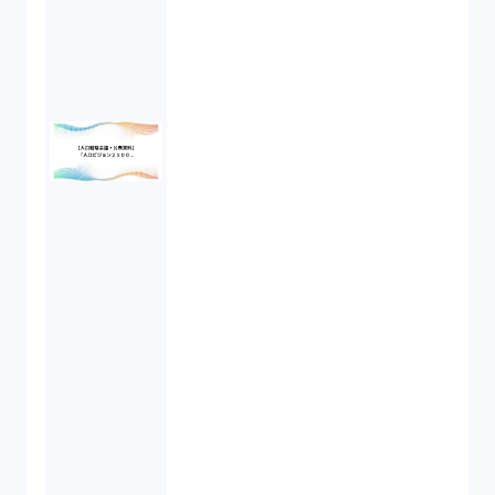
消費者契約法（5）
説明義務（14）
未公開株（3）
不当勧誘（4）
先物取引（14）
労働者派遣法（1）
競業避止義務（1）