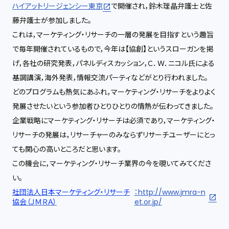
ハイアットリージェンシー東京
で開催され，鈴木理晶弁護士と佐
藤弁護士が参加しました。
これは，マーケティング・リサーチの一層の発展を目指すという趣旨
で毎年開催されているもので，今年は【協創】というスローガンを掲
げ，各社の研究発表，パネルディスカッション，Ｃ．Ｗ．ニコル氏による
基調講演，海外発表，情報交流パーティなどがとり行われました。
どのプログラムも熱気にあふれ，マーケティング・リサーチをよりよく
発展させたいという参加者ひとりひとりの情熱が伝わってきました。
企業戦略にマーケティング・リサーチは必須であり，マーケティング・
リサーチの発展は，リサーチャーのみならずリサーチユーザーにとっ
ても関心の高いところだと思います。
この機会に，マーケティング・リサーチ業界の今を覗いてみてくださ
い。
社団法人日本マーケティング・リサーチ
：http://www.jmra-n
協会（ＪＭＲＡ）
et.or.jp/