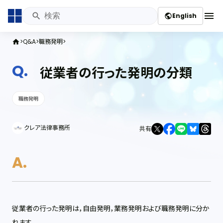
menu
English
public
Q&A
職務発明
home
従業者の行った発明の分類
職務発明
クレア法律事務所
共有
従業者の行った発明は，自由発明，業務発明および職務発明に分か
れます。