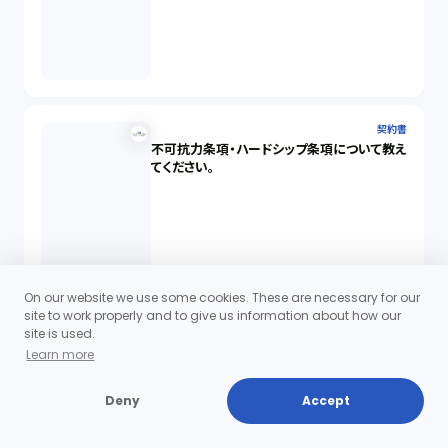
契約書
不可抗力条項・ハードシップ条項について教え
てください。
On our website we use some cookies. These are necessary for our
site to work properly and to give us information about how our
site is used.
Learn more
Deny
Accept