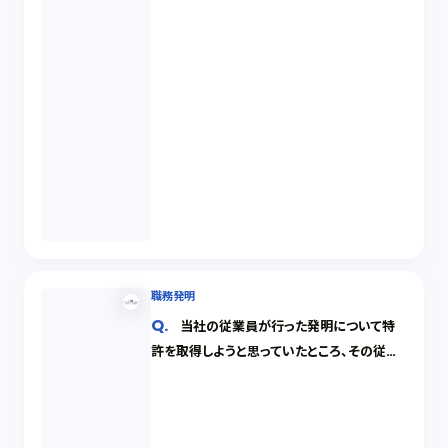
職務発明
当社の従業員が行った発明について特
許を取得しようと思っていたところ、その従業
員が退職して別の会社に転職し、その会社が
先に特許を取得してしまいました。当社はもう
特許を取得できないのでしょうか。 なお当社
には、職務発明について、発明時に特許を受