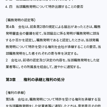
四 当該職務発明について特許出願することの要否
(職務発明の認定等)
第4条 会社は，前条第2項の規定による届出があったときは，職務
発明審査会の審議を経て，当該届出に係る発明が職務発明に該当
するか否かを認定し，職務発明であると認定したときは，当該発職
務発明について特許を受ける権利を会社が承継することの要否，当
該職務発明をした者それぞれの寄与率を決定する。
2 会社は，前項の認定及び決定の内容を，当該職務発明をした従
業者等に，その所属長を経由して，速やかに通知する。
第3章 権利の承継と権利の処分
(権利の承継)
第5条 会社は，職務発明について特許を受ける権利を承継する旨
を当該職務発明をした従業者等に通知したときは，意思表示その他