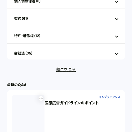
個人情報保護（8）
契約（61）
特許・著作権（12）
会社法（35）
続きを見る
IT（35）
最新のQ&A
労働問題（33）
コンプライアンス
医療広告ガイドラインのポイント
民事再生（12）
決済サービス（1）