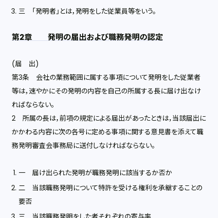
三 「発明者」とは，発明をした従業員等をいう。
第2章 発明の届出および職務発明の認定
(届 出)
第3条 会社の業務範囲に属する事項について発明をした従業者
等は，速やかにその発明の内容を自己の所属する長に届け出なけ
ればならない。
2 所属の長は，前項の規定による届出があったときは，当該届出に
かかわる内容に次の各号に定める事項に関する意見書を添えて職
務発明審査会事務局に送付しなければならない。
一 届け出られた発明が職務発明に該当するか否か
二 当該職務発明について特許を受ける権利を承継することの
要否
三 当該職務発明をした者それぞれの寄与率