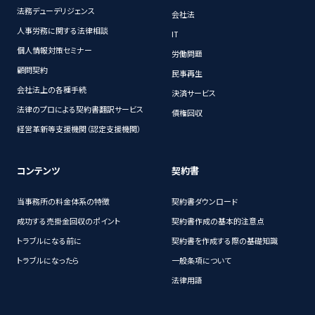
法務デューデリジェンス
会社法
人事労務に関する法律相談
IT
個人情報対策セミナー
労働問題
顧問契約
民事再生
会社法上の各種手続
決済サービス
法律のプロによる契約書翻訳サービス
債権回収
経営革新等支援機関（認定支援機関）
コンテンツ
契約書
当事務所の料金体系の特徴
契約書ダウンロード
成功する売掛金回収のポイント
契約書作成の基本的注意点
トラブルになる前に
契約書を作成する際の基礎知識
トラブルになったら
一般条項について
法律用語