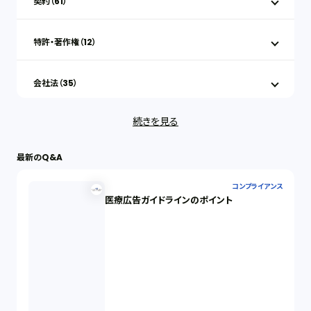
契約（61）
特許・著作権（12）
会社法（35）
続きを見る
IT（35）
最新のQ&A
労働問題（33）
コンプライアンス
医療広告ガイドラインのポイント
民事再生（12）
決済サービス（1）
債権回収（1）