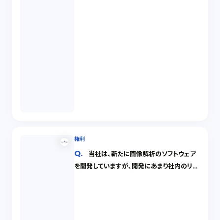
権利
当社は、新たに画像解析のソフトウェア
を開発していますが、開発にあまり社内のリソ
ースを割くことができません。そこで、これをオ
ープンソース化して、興味をもってくれる社外
のエンジニアによる開発・改修や利用を促進
したいと考えています。 どうすればよいでしょ