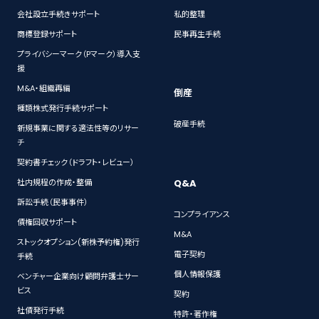
会社設立手続きサポート
私的整理
商標登録サポート
民事再生手続
プライバシーマーク（Pマーク）導入支
援
M&A・組織再編
倒産
種類株式発行手続サポート
破産手続
新規事業に関する適法性等のリサー
チ
契約書チェック（ドラフト・レビュー）
Q&A
社内規程の作成・整備
訴訟手続（民事事件）
コンプライアンス
債権回収サポート
M&A
ストックオプション(新株予約権)発行
電子契約
手続
個人情報保護
ベンチャー企業向け顧問弁護士サー
ビス
契約
社債発行手続
特許・著作権