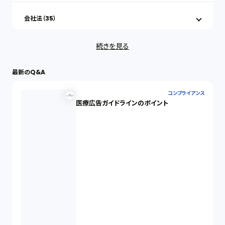
会社法（35）
続きを見る
IT（35）
最新のQ&A
労働問題（33）
コンプライアンス
医療広告ガイドラインのポイント
民事再生（12）
決済サービス（1）
債権回収（1）