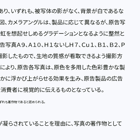
り、いずれも、被写体の影がなく、背景が白であるな
図、カメラアングルは、製品に応じて異なるが、原告写
が虹を想起せしめるグラデーションとなるように整然と
真Ａ９、Ａ１０、Ｈ１ないしＨ７、Ｃｕ１、Ｂ１、Ｂ２、Ｐ
撮影したもので、生地の質感が看取できるよう撮影方
により、原告各写真は、原色を多用した色彩豊かな製
やかに浮かび上がらせる効果を生み、原告製品の広告
消費者に視覚的に伝えるものとなっている。
いずれも著作物であると認められる。
凝らされていることを理由に、写真の著作物として