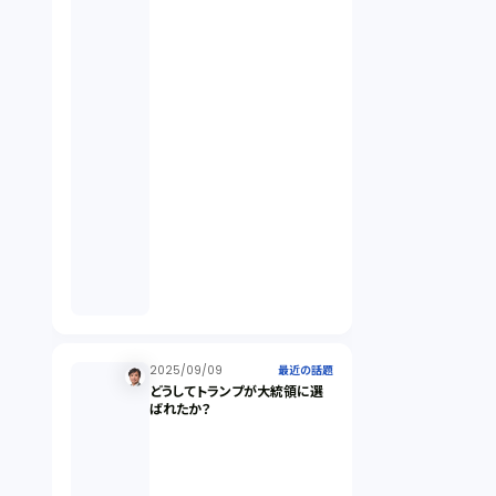
違法経営義務違反（1）
適合性原則（13）
オプション取引（7）
デリバティブ取引（9）
スワップ取引（6）
2025/09/09
消費者契約法（5）
最近の話題
どうしてトランプが大統領に選
ばれたか？
説明義務（14）