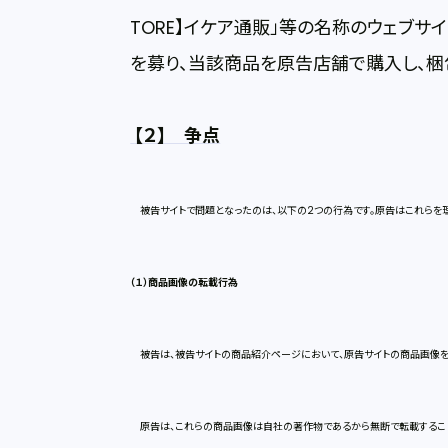
TORE】イケア通販」等の名称のウェブサ
を募り、当該商品を原告店舗で購入し、梱
【２】 争点
被告サイトで問題となったのは、以下の2つの行為です。原告はこれらを
（１）商品画像の転載行為
被告は、被告サイトの商品紹介ページにおいて、原告サイトの商品画像を
原告は、これらの商品画像は自社の著作物であるから無断で転載すること