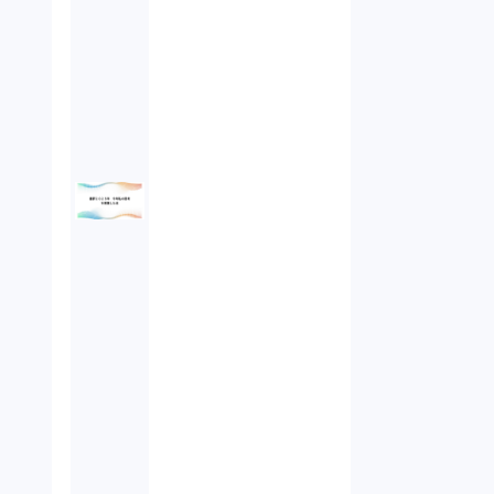
オンラインサービス（1）
労働基準法（2）
株式譲渡（1）
著作権（3）
事業再生（1）
秘密保持契約（1）
営業秘密（2）