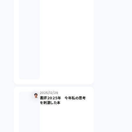
契約（2）
国際取引（1）
意匠法（1）
商標権（1）
発明（1）
発信者情報開示請求（1）
2025/12/29
書評２０２５年 今年私の思考
を刺激した本
株主総会（1）
パーソナルデータ（2）