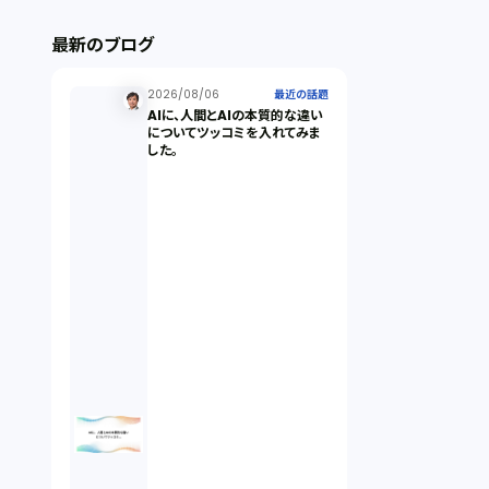
ストックオプション（1）
最新のブログ
最近の話題（122）
2026/08/06
最近の話題
AIに、人間とAIの本質的な違い
についてツッコミを入れてみま
した。
知財戦略（1）
資本政策（1）
労働契約（4）
知的財産権（11）
IoT（6）