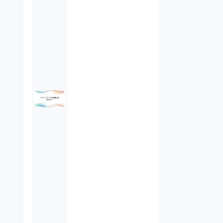
未公開株（3）
不当勧誘（4）
先物取引（14）
労働者派遣法（1）
競業避止義務（1）
税務（1）
業務委託（1）
ビットコイン（3）