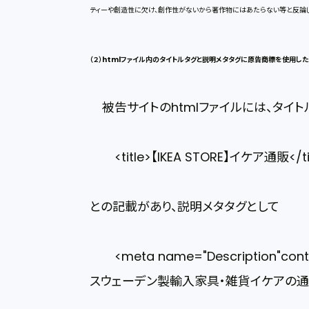
ティーや創造性に欠け、創作性がないから著作物にはあたらない等と反論し
（２）htmlファイル内のタイトルタグと説明メタタグに原告商標を使用し
被告サイトのhtmlファイルには、タイト
<title>【IKEA STORE】イケア通販</ti
との記載があり、説明メタタグとして
<meta name="Description"con
スウェーデン製輸入家具・雑貨イケアの通販