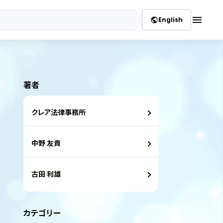
menu
English
public
著者
クレア法律事務所
中野 友貴
古田 利雄
カテゴリー