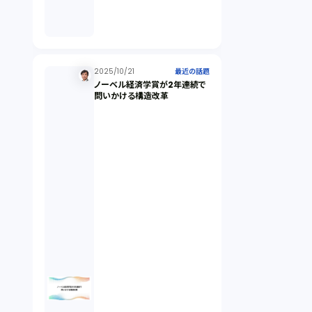
倒産法（1）
業務委託契約（1）
2025/10/21
最近の話題
ノーベル経済学賞が2年連続で
問いかける構造改革
セクシュアルハラスメント（1）
個人情報（4）
開発契約（2）
民法（3）
民事再生（2）