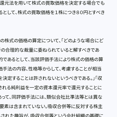
益還元法を用いて株式の買取価格を決定する場合でも
るとして、株式の買取価格を１株につき８０円とすべき
の株式の価格の算定について、「どのような場合にど
所の合理的な裁量に委ねられていると解すべきであ
的であるとして、当該評価手法により株式の価格の算
価手法の内容、性格等からして、考慮することが相当
決定することは許されないというべきである。」「収
される純利益を一定の資本還元率で還元することに
あって、同評価手法には、類似会社比準法等とは異な
う要素は含まれていない。吸収合併等に反対する株主
された趣旨が、吸収合併等という会社組織の基礎に