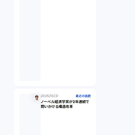
契約（2）
国際取引（1）
意匠法（1）
商標権（1）
発明（1）
発信者情報開示請求（1）
2025/10/21
最近の話題
ノーベル経済学賞が2年連続で
問いかける構造改革
株主総会（1）
パーソナルデータ（2）