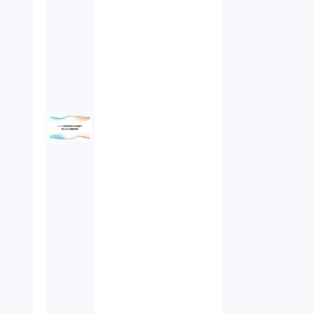
オンラインサービス（1）
労働基準法（2）
株式譲渡（1）
著作権（3）
事業再生（1）
秘密保持契約（1）
営業秘密（2）