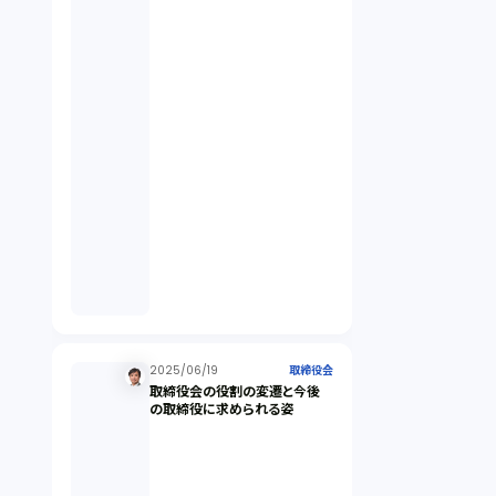
違法経営義務違反（1）
適合性原則（13）
オプション取引（7）
デリバティブ取引（9）
スワップ取引（6）
2025/06/19
消費者契約法（5）
取締役会
取締役会の役割の変遷と今後
の取締役に求められる姿
説明義務（14）