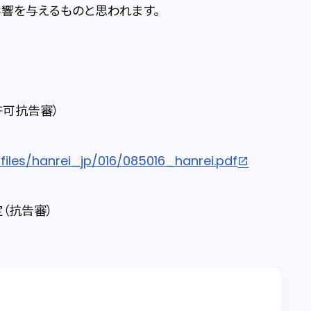
響を与えるものと思われます。
許可抗告審）
files/hanrei_jp/016/085016_hanrei.pdf
（抗告審）