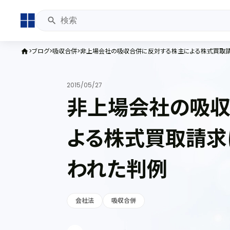
ブログ
吸収合併
非上場会社の吸収合併に反対する株主による株式買取
home
2015/05/27
非上場会社の吸収
よる株式買取請求
われた判例
会社法
吸収合併