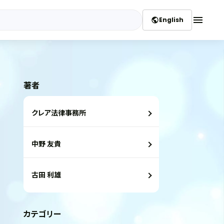
menu
English
public
著者
クレア法律事務所
中野 友貴
古田 利雄
カテゴリー