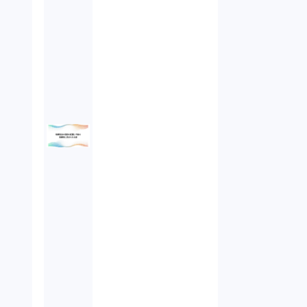
未公開株（3）
不当勧誘（4）
先物取引（14）
労働者派遣法（1）
競業避止義務（1）
税務（1）
業務委託（1）
ビットコイン（3）