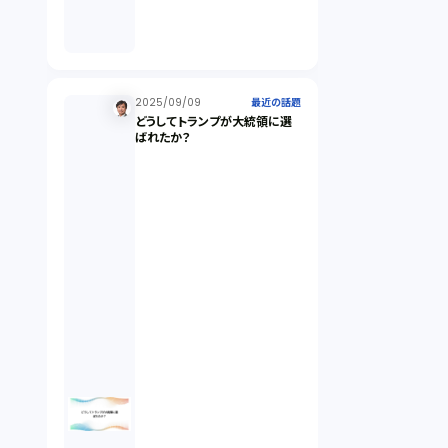
倒産法（1）
業務委託契約（1）
2025/09/09
最近の話題
どうしてトランプが大統領に選
ばれたか？
セクシュアルハラスメント（1）
個人情報（4）
開発契約（2）
民法（3）
民事再生（2）