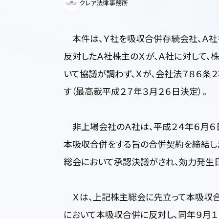
クレア法律事務所
本件は、Ｙ社を吸収合併存続会社、Ａ社
反対したＡ社株主のＸが、Ａ社に対して、
いて協議が調わず、Ｘが、会社法７８６条
す（最高裁平成２７年３月２６日決定）。
非上場会社のＡ社は、平成２４年６月６日
本吸収合併をする旨の合併契約を締結し
総会において承認決議がされ、効力発生
Ｘは、上記株主総会に先立って本吸収合
において本吸収合併に反対し、同年９月１