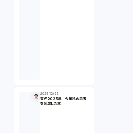
契約（2）
国際取引（1）
意匠法（1）
商標権（1）
発明（1）
発信者情報開示請求（1）
2025/12/29
書評２０２５年 今年私の思考
を刺激した本
株主総会（1）
パーソナルデータ（2）