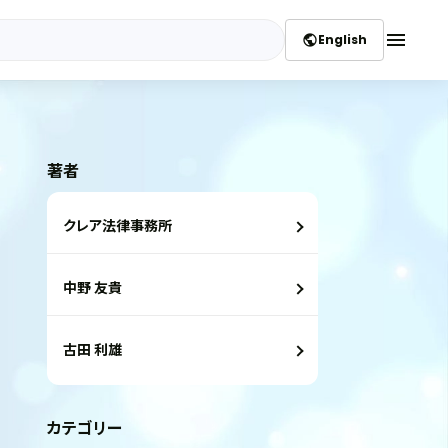
menu
English
public
著者
クレア法律事務所
中野 友貴
古田 利雄
カテゴリー