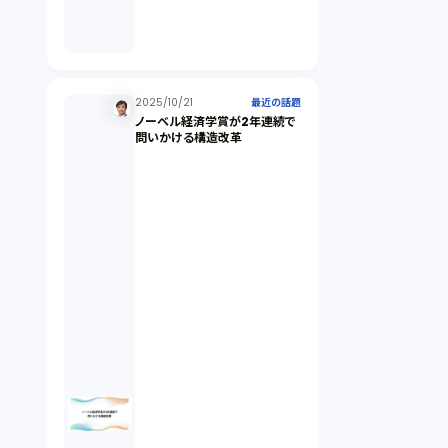
倒産法（1）
業務委託契約（1）
2025/10/21
最近の話題
ノーベル経済学賞が2年連続で
問いかける構造改革
セクシュアルハラスメント（1）
個人情報（4）
開発契約（2）
民法（3）
民事再生（2）