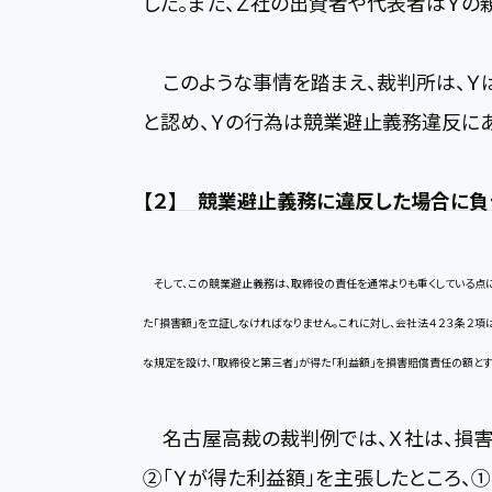
した。また、Ｚ社の出資者や代表者はＹの
このような事情を踏まえ、裁判所は、Ｙ
と認め、Ｙの行為は競業避止義務違反にあ
【
２】 競業避止義務に違反した場合に負
そして、この競業避止義務は、取締役の責任を通常よりも重くしている点に
た「損害額」を立証しなければなりません。これに対し、会社法４２３条２項
な規定を設け、「取締役と第三者」が得た「利益額」を損害賠償責任の額とす
名古屋高裁の裁判例では、Ｘ社は、損害
②「Ｙが得た利益額」を主張したところ、