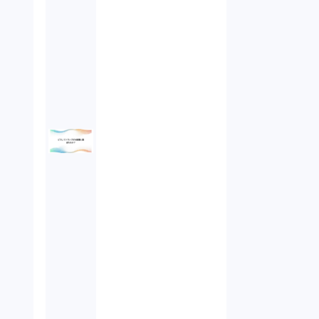
未公開株（3）
不当勧誘（4）
先物取引（14）
労働者派遣法（1）
競業避止義務（1）
税務（1）
業務委託（1）
ビットコイン（3）