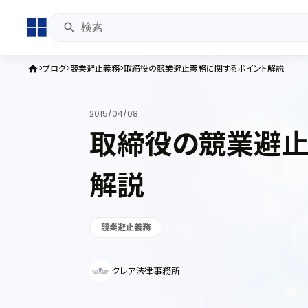
ブログ
競業避止義務
取締役の競業避止義務に関するポイント解説
home
2015/04/08
取締役の競業避止
解説
競業避止義務
クレア法律事務所