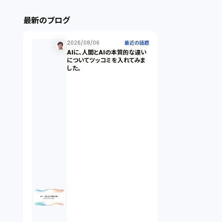
ストックオプション（1）
最新のブログ
最近の話題（122）
2026/08/06
最近の話題
AIに、人間とAIの本質的な違い
についてツッコミを入れてみま
した。
知財戦略（1）
資本政策（1）
労働契約（4）
知的財産権（11）
IoT（6）