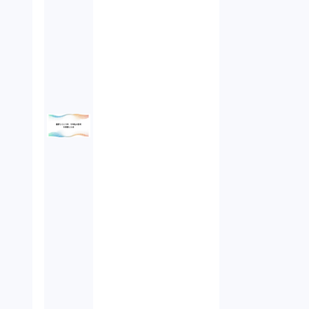
オンラインサービス（1）
労働基準法（2）
株式譲渡（1）
著作権（3）
事業再生（1）
秘密保持契約（1）
営業秘密（2）