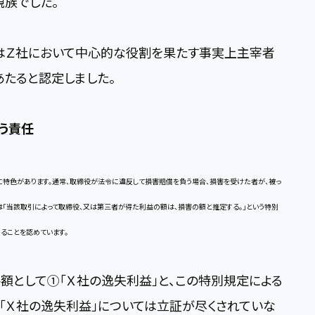
親族でした。
はＺ社において中心的な役割を果たす事実上主宰者
たると認定しました。
う責任
特色があります。通常、取締役が法令に違反して損害賠償を負う場合、損害を受けた者が、被っ
は「当該取引によって取締役、又は第三者が得た利益の額は、損害の額と推定する。」という特別
ることを認めています。
額として①「Ｘ社の逸失利益」と、この特別規定による
①「Ｘ社の逸失利益」については立証が尽くされていな