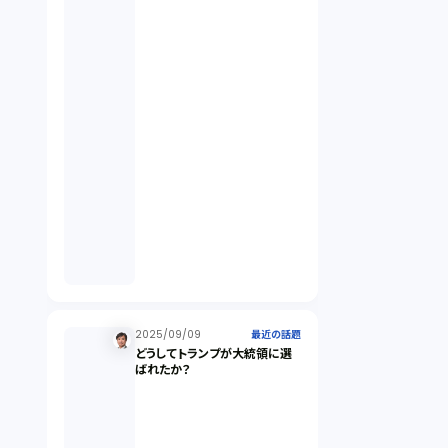
違法経営義務違反（1）
適合性原則（13）
オプション取引（7）
デリバティブ取引（9）
スワップ取引（6）
2025/09/09
消費者契約法（5）
最近の話題
どうしてトランプが大統領に選
ばれたか？
説明義務（14）