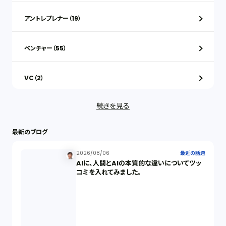
アントレプレナー（19）
ベンチャー（55）
VC（2）
続きを見る
ストックオプション（1）
最新のブログ
最近の話題（122）
2026/08/06
最近の話題
AIに、人間とAIの本質的な違いについてツッ
知財戦略（1）
コミを入れてみました。
資本政策（1）