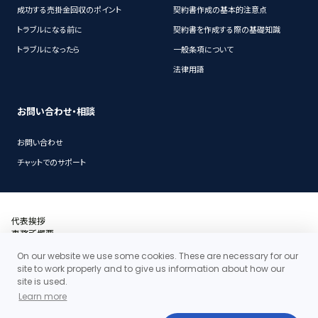
成功する売掛金回収のポイント
契約書作成の基本的注意点
トラブルになる前に
契約書を作成する際の基礎知識
トラブルになったら
一般条項について
法律用語
お問い合わせ・相談
お問い合わせ
チャットでのサポート
代表挨拶
事務所概要
沿革
On our website we use some cookies. These are necessary for our
アクセス・地図
site to work properly and to give us information about how our
当事務所の料金体系の特徴
site is used.
お問い合わせ
Learn more
個人情報保護ポリシー