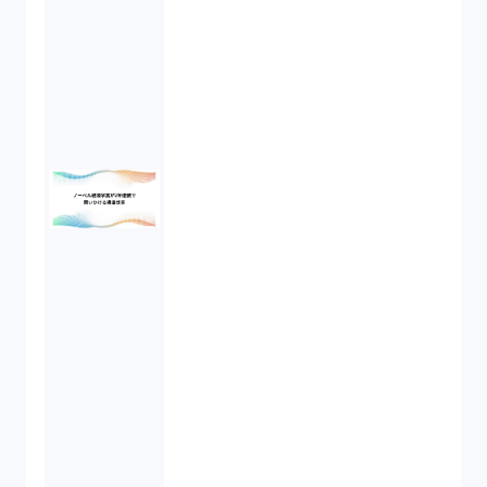
民法（3）
民事再生（2）
違法経営義務違反（1）
適合性原則（13）
オプション取引（7）
デリバティブ取引（9）
スワップ取引（6）
消費者契約法（5）