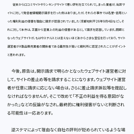
従来から口コミサイトやランキングサイトで悪い評判を立てられてしまった業者が，当該サ
イトに対して発信者情報開示請求を行った例はありましたが，それらの事件では名誉・信用とい
った権利利益の侵害を理由に請求が認容されていました（京都地判平26年9月4日など）。そ
れに対して本件は，正面から営業上の利益の侵害があるとして請求を認容しています。問題と
なったウェブサイトが，もはやステルスとは言えないほどあからさまな宣伝を行っており，サイト
運営者がA製品販売業者の関係者である蓋然性が高いと裁判所に認定されたことがポイント
と思われます。
今後，原告は，開示請求で明らかとなったウェブサイト運営者に対
して，サイトの差止め等を請求することになります。ウェブサイト運営
者が任意に請求に応じない場合は，さらに差止請求訴訟等を提起し
なければなりませんが，そこで改めて「不正の利益を得る意図がな
かった」などの反論がなされ，最終的に権利侵害がないと判断され
る可能性は一応あります。
逆ステマによって理由なく自社の評判が貶められているような場