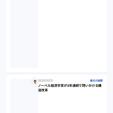
秘密保持契約（1）
営業秘密（2）
倒産法（1）
業務委託契約（1）
セクシュアルハラスメント（1）
2025/10/21
最近の話題
ノーベル経済学賞が2年連続で問いかける構
個人情報（4）
造改革
開発契約（2）