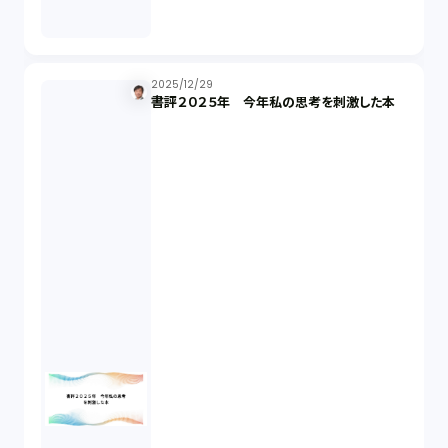
発信者情報開示請求（1）
株主総会（1）
2025/12/29
書評２０２５年 今年私の思考を刺激した本
パーソナルデータ（2）
オンラインサービス（1）
労働基準法（2）
株式譲渡（1）
著作権（3）
事業再生（1）