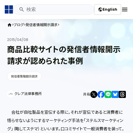
menu
English
public
ブログ
発信者情報開示請求
home
2015/04/08
商品比較サイトの発信者情報開示
請求が認められた事例
発信者情報開示請求
クレア法律事務所
共有
会社が自社製品を宣伝する際に，それが宣伝であると消費者に
悟らせないようにするマーケティング手法を「ステルスマーケティン
グ」（略してステマ）といいます。口コミサイトで一般消費者を装って，