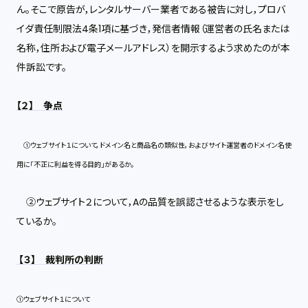
ん。そこで原告が，レンタルサーバー業者である被告に対し，プロバ
イダ責任制限法4条1項に基づき，発信者情報（運営者の氏名または
名称，住所および電子メールアドレス）を開示するよう求めたのが本
件訴訟です。
【
２】 争点
①ウェブサイト１について，ドメイン名と商品名の類似性，およびサイト運営者のドメイン名使
用に「不正に利益を得る目的」があるか。
②ウェブサイト２について，Aの品質を誤認させるような表示をし
ているか。
【
３】 裁判所の判断
①ウェブサイト１について