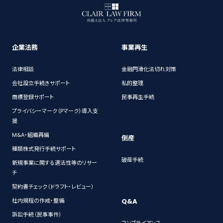
企業法務
事業再生
法律相談
金融円滑化法切れ対策
会社設立手続きサポート
私的整理
商標登録サポート
民事再生手続
プライバシーマーク（Pマーク）導入支
援
M&A・組織再編
倒産
種類株式発行手続サポート
破産手続
新規事業に関する適法性等のリサー
チ
契約書チェック（ドラフト・レビュー）
Q&A
社内規程の作成・整備
訴訟手続（民事事件）
コンプライアンス