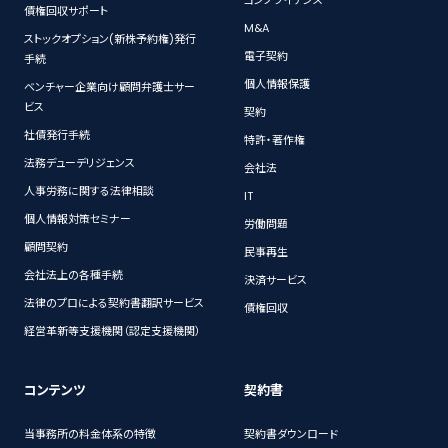
債権回収サポート
M&A
ストックオプション(新株予約権)発行
電子契約
手続
個人情報保護
ベンチャー企業向け顧問弁護士サー
ビス
契約
社債発行手続
特許・著作権
法務デューデリジェンス
会社法
人事労務に関する法律相談
IT
個人情報対策セミナー
労働問題
顧問契約
民事再生
会社法上の各種手続
決済サービス
法律のプロによる契約書翻訳サービス
債権回収
経営革新等支援機関（認定支援機関）
コンテンツ
契約書
当事務所の料金体系の特徴
契約書ダウンロード