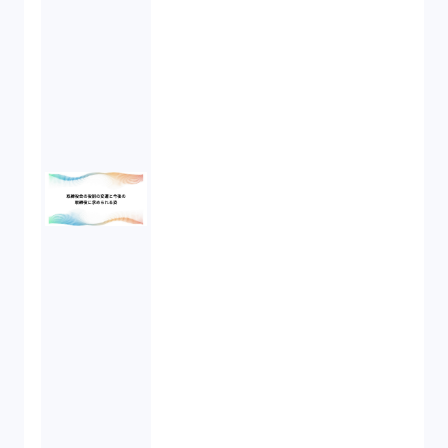
新株予約権（1）
不正競争防止法（2）
ベンチャーサポート研究会（2）
起業家支援（1）
FA勉強会（5）
ISO9001（3）
講演（2）
IPO（2）