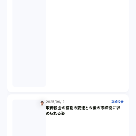
業務委託（1）
ビットコイン（3）
株主代表訴訟（1）
吸収合併（1）
会社設立（4）
新株発行（2）
2025/06/19
取締役会
取締役会の役割の変遷と今後の取締役に求
反社会的勢力排除（2）
められる姿
金融商品取引法（20）