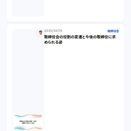
会社設立（4）
新株発行（2）
2025/06/19
取締役会
取締役会の役割の変遷と今後の取締役に求
反社会的勢力排除（2）
められる姿
金融商品取引法（20）
新株予約権（1）
不正競争防止法（2）
ベンチャーサポート研究会（2）
起業家支援（1）