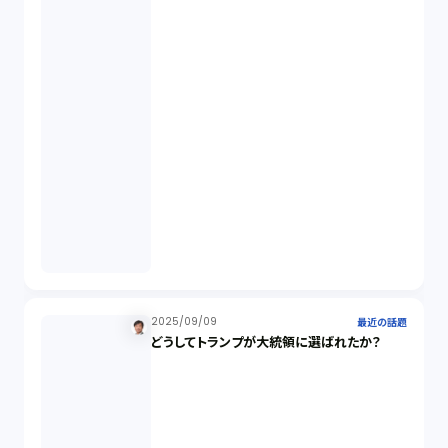
オプション取引（7）
デリバティブ取引（9）
スワップ取引（6）
消費者契約法（5）
説明義務（14）
未公開株（3）
2025/09/09
最近の話題
どうしてトランプが大統領に選ばれたか？
不当勧誘（4）
先物取引（14）