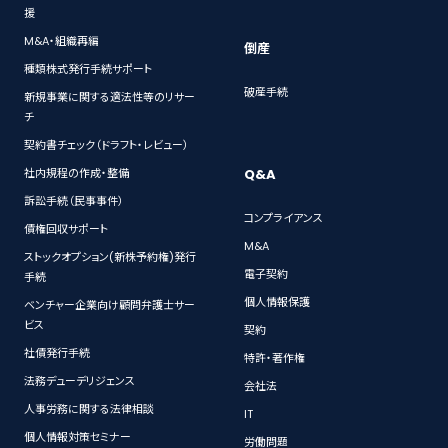
援
M&A・組織再編
倒産
種類株式発行手続サポート
破産手続
新規事業に関する適法性等のリサー
チ
契約書チェック（ドラフト・レビュー）
Q&A
社内規程の作成・整備
訴訟手続（民事事件）
コンプライアンス
債権回収サポート
M&A
ストックオプション(新株予約権)発行
電子契約
手続
個人情報保護
ベンチャー企業向け顧問弁護士サー
ビス
契約
社債発行手続
特許・著作権
法務デューデリジェンス
会社法
人事労務に関する法律相談
IT
個人情報対策セミナー
労働問題