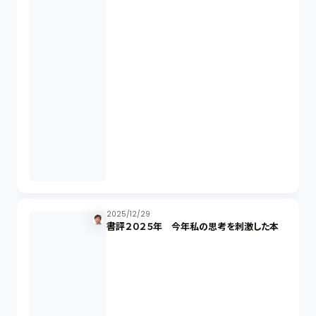
国際取引（1）
意匠法（1）
商標権（1）
発明（1）
発信者情報開示請求（1）
株主総会（1）
2025/12/29
書評２０２５年 今年私の思考を刺激した本
パーソナルデータ（2）
オンラインサービス（1）