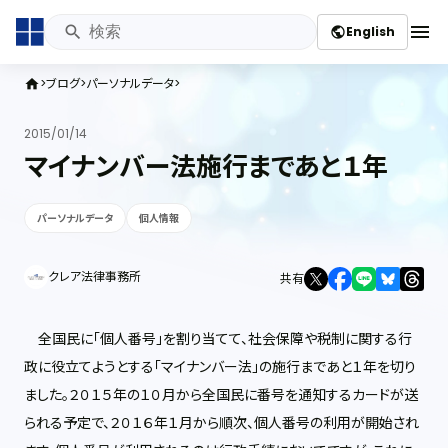
menu
English
public
ブログ
パーソナルデータ
home
2015/01/14
マイナンバー法施行まであと１年
パーソナルデータ
個人情報
クレア法律事務所
共有
全国民に「個人番号」を割り当てて、社会保障や税制に関する行
政に役立てようとする「マイナンバー法」の施行まであと１年を切り
ました。２０１５年の１０月から全国民に番号を通知するカードが送
られる予定で、２０１６年１月から順次、個人番号の利用が開始され