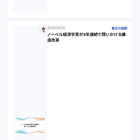
セクシュアルハラスメント（1）
2025/10/21
最近の話題
ノーベル経済学賞が2年連続で問いかける構
個人情報（4）
造改革
開発契約（2）
民法（3）
民事再生（2）
違法経営義務違反（1）
適合性原則（13）