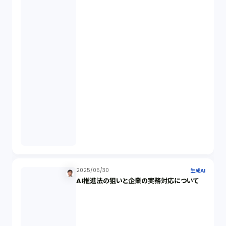
FA勉強会（5）
ISO9001（3）
講演（2）
IPO（2）
生成AI（1）
取締役会（1）
2025/05/30
生成AI
AI推進法の狙いと企業の実務対応について