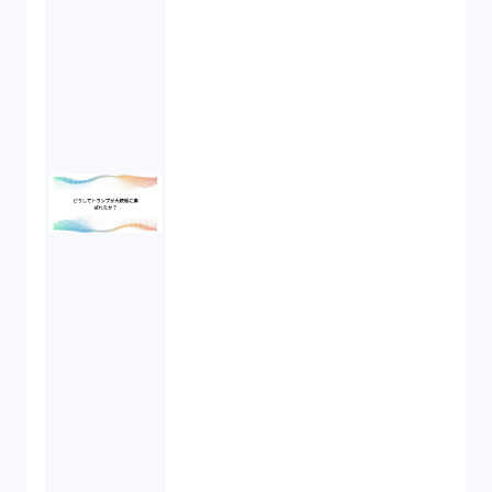
労働者派遣法（1）
競業避止義務（1）
税務（1）
業務委託（1）
ビットコイン（3）
株主代表訴訟（1）
吸収合併（1）