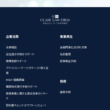
企業法務
事業再生
法律相談
金融円滑化法切れ対策
会社設立手続きサポート
私的整理
商標登録サポート
民事再生手続
プライバシーマーク（Pマーク）導入支
援
M&A・組織再編
倒産
種類株式発行手続サポート
破産手続
新規事業に関する適法性等のリサー
チ
契約書チェック（ドラフト・レビュー）