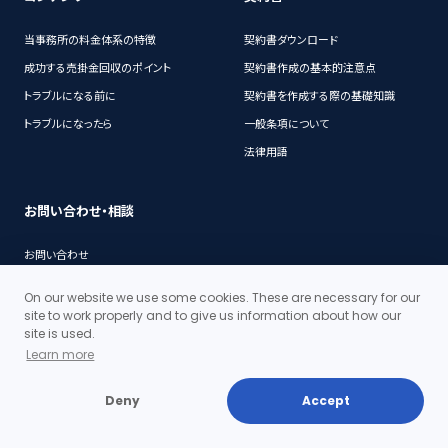
当事務所の料金体系の特徴
契約書ダウンロード
成功する売掛金回収のポイント
契約書作成の基本的注意点
トラブルになる前に
契約書を作成する際の基礎知識
トラブルになったら
一般条項について
法律用語
お問い合わせ・相談
お問い合わせ
チャットでのサポート
On our website we use some cookies. These are necessary for our
site to work properly and to give us information about how our
site is used.
Learn more
代表挨拶
事務所概要
Deny
Accept
沿革
アクセス・地図
当事務所の料金体系の特徴