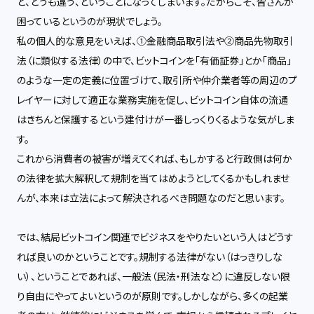
ど、どうも違う、ということになってしまいます。だからこそ、皆さんが
困っているというのが現状でしょう。
私の個人的な意見をいえば、①金融商品取引法や②商品先物取引
法（に類似する法律）の中で、ビットコインを「有価証券」とか「商品」
のような一定の定義に位置づけて、取引所や仲介業者等の周辺のプ
レイヤーに対して適正な業務実施を促し、ビットコイン自体の流通
はきちんと保護するという建付けが一番しっくりくるような気がしま
す。
これから消費者の被害が増えてくれば、もしかすると行政側は何か
の法律を拡大解釈して規制を当てはめようとしてくるかもしれませ
んが、本来は立法によって解決されるべき問題なのだと思います。
では、結局ビットコイン関連でビジネスをやりたいという人はどうす
れば良いのかということです。規制する法律がない（はっきりしな
い）、ということであれば、一般法（民法・刑法など）に違反しない限
り自由にやってよいというのが原則です。しかしながら、多くの起業