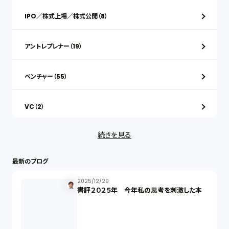
IPO／株式上場／株式公開（8）
アントレプレナー（19）
ベンチャー（55）
VC（2）
続きを見る
ストックオプション（1）
最新のブログ
最近の話題（121）
2025/12/29
書評２０２５年 今年私の思考を刺激した本
知財戦略（1）
資本政策（1）