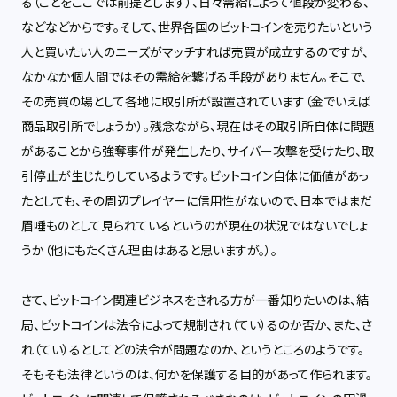
る（ことをここでは前提とします）、日々需給によって値段が変わる、
などなどからです。そして、世界各国のビットコインを売りたいという
人と買いたい人のニーズがマッチすれば売買が成立するのですが、
なかなか個人間ではその需給を繋げる手段がありません。そこで、
その売買の場として各地に取引所が設置されています（金でいえば
商品取引所でしょうか）。残念ながら、現在はその取引所自体に問題
があることから強奪事件が発生したり、サイバー攻撃を受けたり、取
引停止が生じたりしているようです。ビットコイン自体に価値があっ
たとしても、その周辺プレイヤーに信用性がないので、日本ではまだ
眉唾ものとして見られているというのが現在の状況ではないでしょ
うか（他にもたくさん理由はあると思いますが。）。
さて、ビットコイン関連ビジネスをされる方が一番知りたいのは、結
局、ビットコインは法令によって規制され（てい）るのか否か、また、さ
れ（てい）るとしてどの法令が問題なのか、というところのようです。
そもそも法律というのは、何かを保護する目的があって作られます。