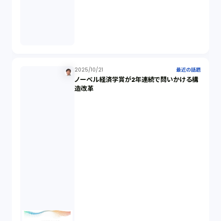
発明（1）
発信者情報開示請求（1）
株主総会（1）
2025/10/21
最近の話題
ノーベル経済学賞が2年連続で問いかける構
造改革
パーソナルデータ（2）
オンラインサービス（1）
労働基準法（2）
株式譲渡（1）
著作権（3）