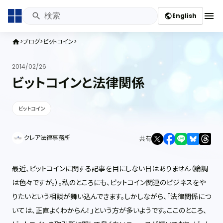
menu
English
public
ブログ
ビットコイン
home
2014/02/26
ビットコインと法律関係
ビットコイン
クレア法律事務所
共有
最近、ビットコインに関する記事を目にしない日はありません（論調
は色々ですが。）。私のところにも、ビットコイン関連のビジネスをや
りたいという相談が舞い込んできます。しかしながら、「法律関係につ
いては、正直よくわからん！」という方が多いようです。
ここのところ、