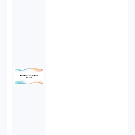
金融商品取引法（20）
新株予約権（1）
不正競争防止法（2）
ベンチャーサポート研究会（2）
起業家支援（1）
FA勉強会（5）
ISO9001（3）
講演（2）