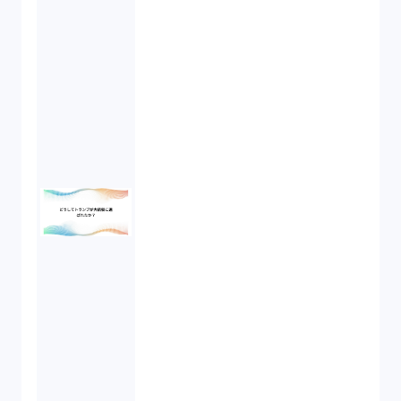
開発契約（2）
民法（3）
民事再生（2）
違法経営義務違反（1）
適合性原則（13）
オプション取引（7）
デリバティブ取引（9）
スワップ取引（6）