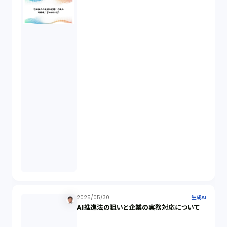
業務委託（1）
ビットコイン（3）
株主代表訴訟（1）
吸収合併（1）
会社設立（4）
新株発行（2）
2025/05/30
生成AI
AI推進法の狙いと企業の実務対応について
反社会的勢力排除（2）