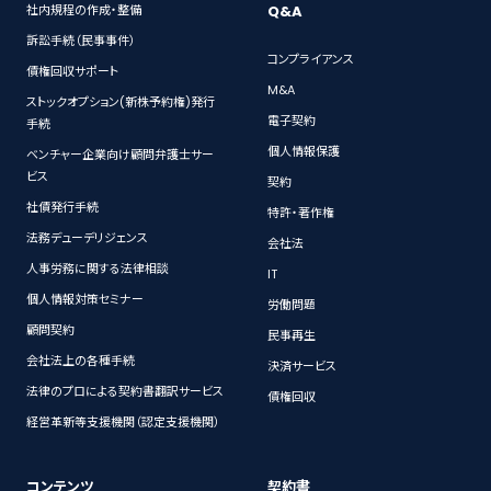
Q&A
社内規程の作成・整備
訴訟手続（民事事件）
コンプライアンス
債権回収サポート
M&A
ストックオプション(新株予約権)発行
電子契約
手続
個人情報保護
ベンチャー企業向け顧問弁護士サー
ビス
契約
社債発行手続
特許・著作権
法務デューデリジェンス
会社法
人事労務に関する法律相談
IT
個人情報対策セミナー
労働問題
顧問契約
民事再生
会社法上の各種手続
決済サービス
法律のプロによる契約書翻訳サービス
債権回収
経営革新等支援機関（認定支援機関）
コンテンツ
契約書