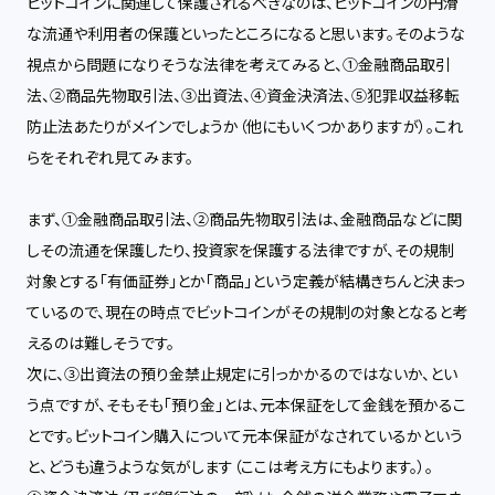
ビットコインに関連して保護されるべきなのは、ビットコインの円滑
な流通や利用者の保護といったところになると思います。そのような
視点から問題になりそうな法律を考えてみると、①金融商品取引
法、②商品先物取引法、③出資法、④資金決済法、⑤犯罪収益移転
防止法あたりがメインでしょうか（他にもいくつかありますが）。これ
らをそれぞれ見てみます。
まず、①金融商品取引法、②商品先物取引法は、金融商品などに関
しその流通を保護したり、投資家を保護する法律ですが、その規制
対象とする「有価証券」とか「商品」という定義が結構きちんと決まっ
ているので、現在の時点でビットコインがその規制の対象となると考
えるのは難しそうです。
次に、③出資法の預り金禁止規定に引っかかるのではないか、とい
う点ですが、そもそも「預り金」とは、元本保証をして金銭を預かるこ
とです。ビットコイン購入について元本保証がなされているかという
と、どうも違うような気がします（ここは考え方にもよります。）。