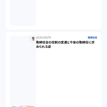
消費者契約法（5）
説明義務（14）
未公開株（3）
2025/06/19
取締役会
取締役会の役割の変遷と今後の取締役に求
められる姿
不当勧誘（4）
先物取引（14）
労働者派遣法（1）
競業避止義務（1）
税務（1）