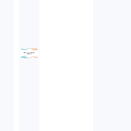
オンラインサービス（1）
労働基準法（2）
株式譲渡（1）
著作権（3）
事業再生（1）
秘密保持契約（1）
営業秘密（2）