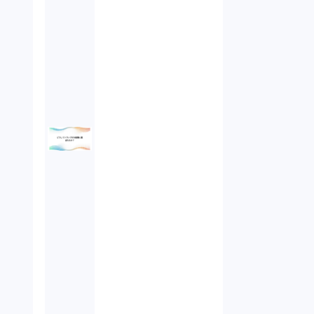
未公開株（3）
不当勧誘（4）
先物取引（14）
労働者派遣法（1）
競業避止義務（1）
税務（1）
業務委託（1）
ビットコイン（3）