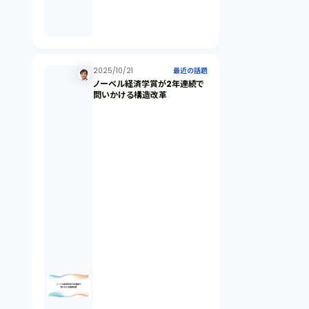
倒産法（1）
業務委託契約（1）
2025/10/21
最近の話題
ノーベル経済学賞が2年連続で
問いかける構造改革
セクシュアルハラスメント（1）
個人情報（4）
開発契約（2）
民法（3）
民事再生（2）