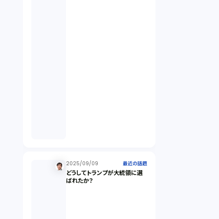
違法経営義務違反（1）
適合性原則（13）
オプション取引（7）
デリバティブ取引（9）
スワップ取引（6）
2025/09/09
消費者契約法（5）
最近の話題
どうしてトランプが大統領に選
ばれたか？
説明義務（14）