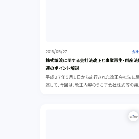
2015/05/27
会社
株式譲渡に関する会社法改正と事業再生・倒産法
連のポイント解説
平成２７年５月１日から施行された改正会社法に
連して、今回は、改正内容のうち子会社株式等の譲
渡規制および支配株主の異動を伴う募集株式発
等の特則につき、改正条文の紹介をし、あわせて事
再生・倒産法関連のポイントを解説します。