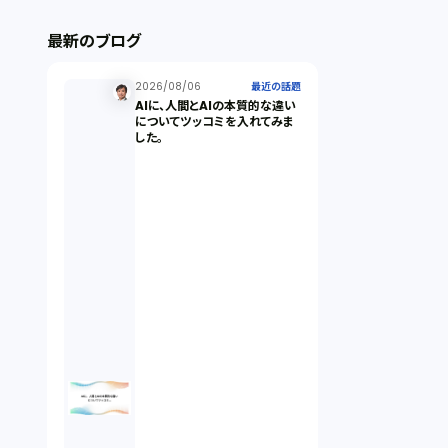
ストックオプション（1）
最新のブログ
最近の話題（122）
2026/08/06
最近の話題
AIに、人間とAIの本質的な違い
についてツッコミを入れてみま
した。
知財戦略（1）
資本政策（1）
労働契約（4）
知的財産権（11）
IoT（6）