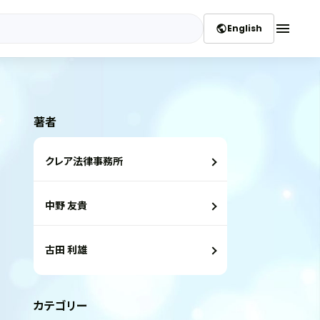
menu
English
public
著者
クレア法律事務所
中野 友貴
古田 利雄
カテゴリー