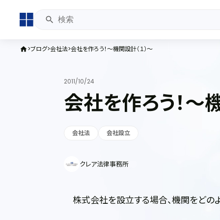
ブログ
会社法
会社を作ろう！～機関設計（１）～
home
2011/10/24
会社を作ろう！～機
会社法
会社設立
クレア法律事務所
株式会社を設立する場合、機関をどのよ