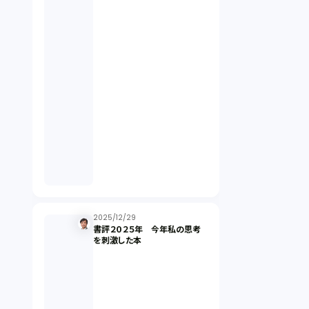
契約（2）
国際取引（1）
意匠法（1）
商標権（1）
発明（1）
発信者情報開示請求（1）
2025/12/29
書評２０２５年 今年私の思考
を刺激した本
株主総会（1）
パーソナルデータ（2）