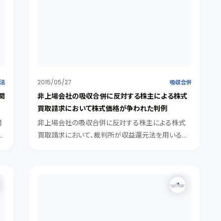
2015/05/27
法
吸収合併
関
非上場会社の吸収合併に反対する株主による株式
買取請求において株式価格が争われた判例
関
非上場会社の吸収合併に反対する株主による株式
買取請求において、裁判所が収益還元法を用いる場
行
合に、当該株式に市場性がないことを理由とする減
業
価を行うことができるか否かが争われた判例