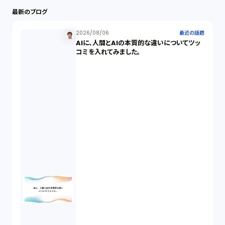
最新のブログ
最近の話題（122）
2026/08/06
最近の話題
AIに、人間とAIの本質的な違いについてツッ
知財戦略（1）
コミを入れてみました。
資本政策（1）
労働契約（4）
知的財産権（11）
IoT（6）
契約（2）
国際取引（1）