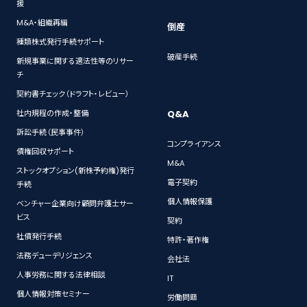
援
M&A・組織再編
倒産
種類株式発行手続サポート
破産手続
新規事業に関する適法性等のリサー
チ
契約書チェック（ドラフト・レビュー）
Q&A
社内規程の作成・整備
訴訟手続（民事事件）
コンプライアンス
債権回収サポート
M&A
ストックオプション(新株予約権)発行
電子契約
手続
個人情報保護
ベンチャー企業向け顧問弁護士サー
ビス
契約
社債発行手続
特許・著作権
法務デューデリジェンス
会社法
人事労務に関する法律相談
IT
個人情報対策セミナー
労働問題