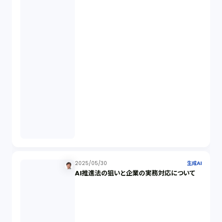
FA勉強会（5）
ISO9001（3）
講演（2）
IPO（2）
生成AI（1）
取締役会（1）
2025/05/30
生成AI
AI推進法の狙いと企業の実務対応について