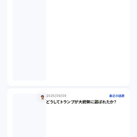
オプション取引（7）
デリバティブ取引（9）
スワップ取引（6）
消費者契約法（5）
説明義務（14）
未公開株（3）
2025/09/09
最近の話題
どうしてトランプが大統領に選ばれたか？
不当勧誘（4）
先物取引（14）