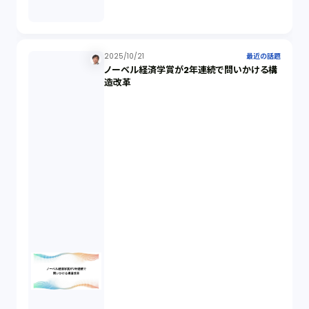
セクシュアルハラスメント（1）
2025/10/21
最近の話題
ノーベル経済学賞が2年連続で問いかける構
個人情報（4）
造改革
開発契約（2）
民法（3）
民事再生（2）
違法経営義務違反（1）
適合性原則（13）