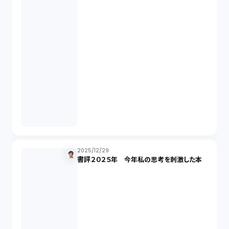
意匠法（1）
商標権（1）
発明（1）
発信者情報開示請求（1）
株主総会（1）
2025/12/29
書評２０２５年 今年私の思考を刺激した本
パーソナルデータ（2）
オンラインサービス（1）