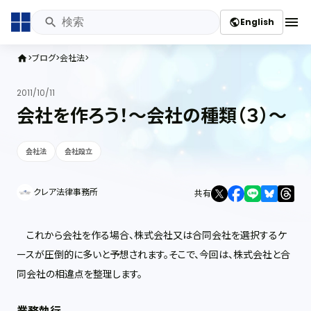
menu
English
public
ブログ
会社法
home
2011/10/11
会社を作ろう！～会社の種類（３）～
会社法
会社設立
クレア法律事務所
共有
これから会社を作る場合、株式会社又は合同会社を選択するケ
ースが圧倒的に多いと予想されます。そこで、今回は、株式会社と合
同会社の相違点を整理します。