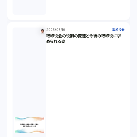
会社設立（4）
新株発行（2）
2025/06/19
取締役会
取締役会の役割の変遷と今後の取締役に求
反社会的勢力排除（2）
められる姿
金融商品取引法（20）
新株予約権（1）
不正競争防止法（2）
ベンチャーサポート研究会（2）
起業家支援（1）