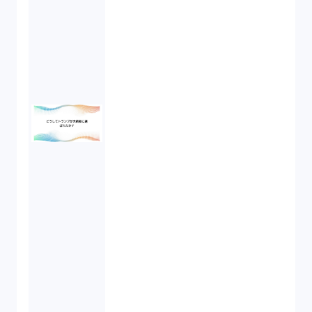
労働者派遣法（1）
競業避止義務（1）
税務（1）
業務委託（1）
ビットコイン（3）
株主代表訴訟（1）
吸収合併（1）