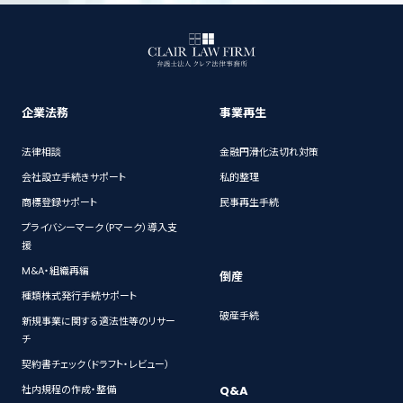
企業法務
事業再生
法律相談
金融円滑化法切れ対策
会社設立手続きサポート
私的整理
商標登録サポート
民事再生手続
プライバシーマーク（Pマーク）導入支
援
M&A・組織再編
倒産
種類株式発行手続サポート
破産手続
新規事業に関する適法性等のリサー
チ
契約書チェック（ドラフト・レビュー）
Q&A
社内規程の作成・整備