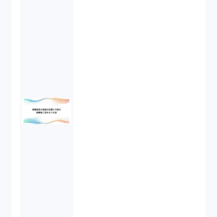
新株予約権（1）
不正競争防止法（2）
ベンチャーサポート研究会（2）
起業家支援（1）
FA勉強会（5）
ISO9001（3）
講演（2）