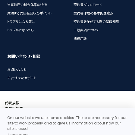
当事務所の料金体系の特徴
契約書ダウンロード
成功する売掛金回収のポイント
契約書作成の基本的注意点
トラブルになる前に
契約書を作成する際の基礎知識
トラブルになったら
一般条項について
法律用語
お問い合わせ・相談
お問い合わせ
チャットでのサポート
代表挨拶
事務所概要
沿革
On our website we use some cookies. These are necessary for our
アクセス・地図
site to work properly and to give us information about how our
当事務所の料金体系の特徴
site is used.
お問い合わせ
Learn more