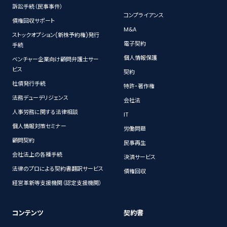
訴訟手続（民事事件）
コンプライアンス
債権回収サポート
M&A
ストックオプション(新株予約権)発行
電子契約
手続
個人情報保護
ベンチャー企業向け顧問弁護士サー
ビス
契約
社債発行手続
特許・著作権
法務デューデリジェンス
会社法
人事労務に関する法律相談
IT
個人情報対策セミナー
労働問題
顧問契約
民事再生
会社法上の各種手続
決済サービス
法律のプロによる契約書翻訳サービス
債権回収
経営革新等支援機関（認定支援機関）
コンテンツ
契約書