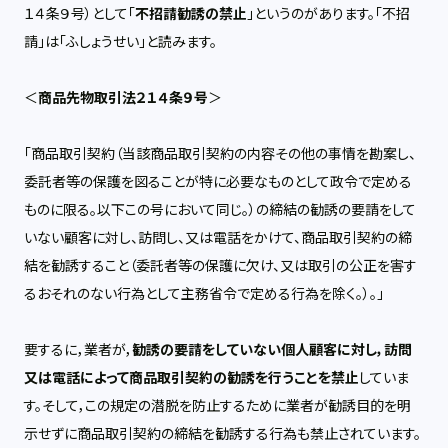
１４条９号）として「
不招請勧誘の禁止
」というのがあります。「不招
請」は「ふしょうせい」と読みます。
＜
商品先物取引法２１４条９号
＞
「商品取引契約（当該商品取引契約の内容その他の事情を勘案し、
委託者等の保護を図ることが特に必要なものとして政令で定める
ものに限る。以下この号において同じ。）の締結の勧誘の要請をして
いない顧客に対し、訪問し、又は電話をかけて、商品取引契約の締
結を勧誘すること（委託者等の保護に欠け、又は取引の公正を害す
るおそれのない行為として主務省令で定める行為を除く。）。」
要するに，業者が，
勧誘の要請をしていない個人顧客に対し，訪問
又は電話によって商品取引契約の勧誘を行うことを禁止
していま
す。そして，この規定の潜脱を防止するために業者が勧誘目的を明
示せずに商品取引契約の締結を勧誘する行為も禁止されています。