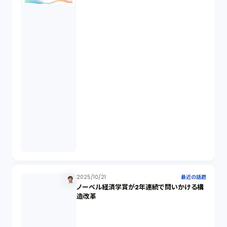
事業再生（1）
秘密保持契約（1）
営業秘密（2）
倒産法（1）
業務委託契約（1）
セクシュアルハラスメント（1）
2025/10/21
最近の話題
ノーベル経済学賞が2年連続で問いかける構
個人情報（4）
造改革
開発契約（2）