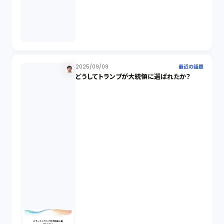
消費者契約法（5）
説明義務（14）
未公開株（3）
2025/09/09
最近の話題
どうしてトランプが大統領に選ばれたか？
不当勧誘（4）
先物取引（14）
労働者派遣法（1）
競業避止義務（1）
税務（1）