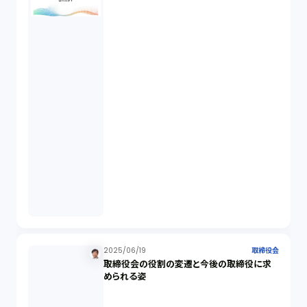
業務委託（1）
ビットコイン（3）
株主代表訴訟（1）
吸収合併（1）
会社設立（4）
新株発行（2）
2025/06/19
取締役会
取締役会の役割の変遷と今後の取締役に求
反社会的勢力排除（2）
められる姿
金融商品取引法（20）