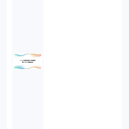
民法（3）
民事再生（2）
違法経営義務違反（1）
適合性原則（13）
オプション取引（7）
デリバティブ取引（9）
スワップ取引（6）