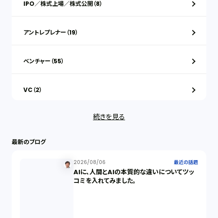
IPO／株式上場／株式公開（8）
アントレプレナー（19）
ベンチャー（55）
VC（2）
続きを見る
ストックオプション（1）
最新のブログ
最近の話題（122）
2026/08/06
最近の話題
AIに、人間とAIの本質的な違いについてツッ
知財戦略（1）
コミを入れてみました。
資本政策（1）