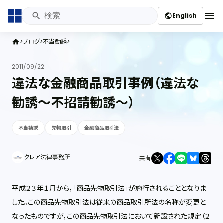
menu
English
public
ブログ
不当勧誘
home
2011/09/22
違法な金融商品取引事例（違法な
勧誘～不招請勧誘～）
不当勧誘
先物取引
金融商品取引法
クレア法律事務所
共有
平成２３年１月から，「商品先物取引法」が施行されることとなりま
した。この商品先物取引法は従来の商品取引所法の名称が変更と
なったものですが，この商品先物取引法において新設された規定（２