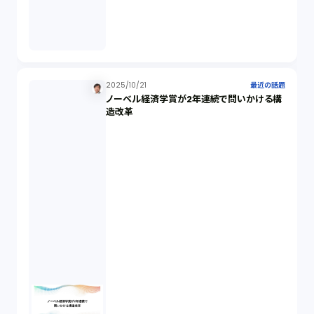
業務委託契約（1）
セクシュアルハラスメント（1）
2025/10/21
最近の話題
ノーベル経済学賞が2年連続で問いかける構
個人情報（4）
造改革
開発契約（2）
民法（3）
民事再生（2）
違法経営義務違反（1）
適合性原則（13）