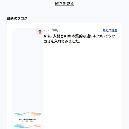
続きを見る
ストックオプション（1）
最新のブログ
最近の話題（122）
2026/08/06
最近の話題
AIに、人間とAIの本質的な違いについてツッ
知財戦略（1）
コミを入れてみました。
資本政策（1）
労働契約（4）
知的財産権（11）
IoT（6）
契約（2）