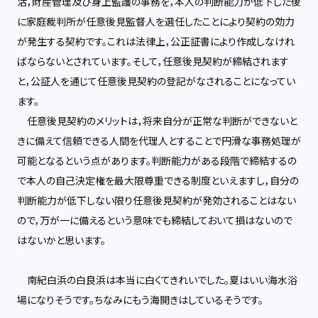
活，財産管理及び身上監護の事務を，本人の判断能力が低下した後
に家庭裁判所が任意後見監督人を選任したことにより契約の効力
が発生する契約です。これは法律上，公正証書により作成しなけれ
ばならないとされています。そして，任意後見契約が締結されます
と，公証人を通じて任意後見契約の登記がなされることになってい
ます。
任意後見契約のメリットは，将来自分が正常な判断ができないと
きに備えて信頼できる人間を代理人とすることで円滑な事務処理が
可能となるという点があります。判断能力がある段階で締結するの
で本人の自己決定権を最大限尊重できる制度といえますし，自分の
判断能力が低下しない限り任意後見契約が発効されることはない
ので，万が一に備えるという意味でも締結しておいて損はないので
はないかと思います。
南紀白浜の白良浜は本当に白くてきれいでした。夏はいい海水浴
場になりそうです。ちなみにもう海開きはしているそうです。