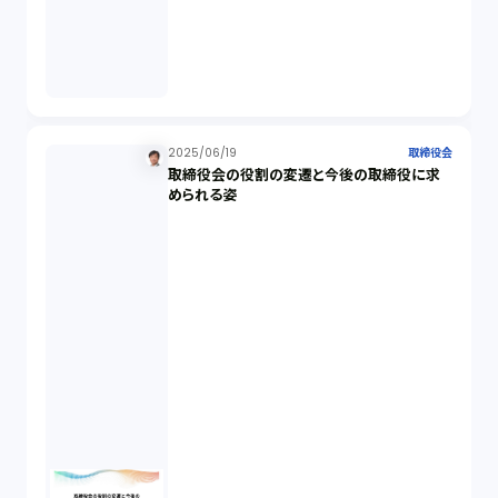
会社設立（4）
新株発行（2）
2025/06/19
取締役会
取締役会の役割の変遷と今後の取締役に求
反社会的勢力排除（2）
められる姿
金融商品取引法（20）
新株予約権（1）
不正競争防止法（2）
ベンチャーサポート研究会（2）