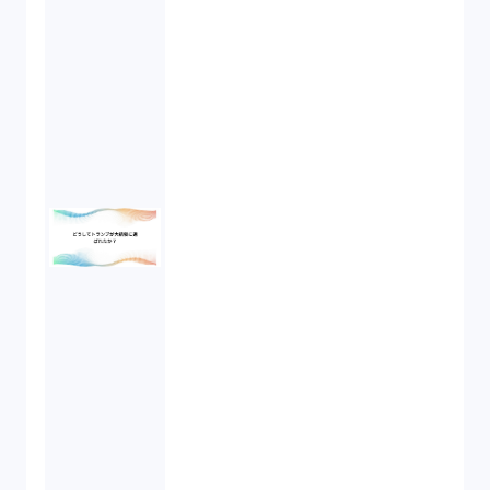
先物取引（14）
労働者派遣法（1）
競業避止義務（1）
税務（1）
業務委託（1）
ビットコイン（3）
株主代表訴訟（1）
吸収合併（1）