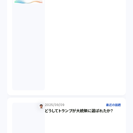
オプション取引（7）
デリバティブ取引（9）
スワップ取引（6）
消費者契約法（5）
説明義務（14）
未公開株（3）
2025/09/09
最近の話題
どうしてトランプが大統領に選ばれたか？
不当勧誘（4）