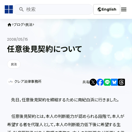
menu
English
public
ブログ
民法
home
2008/05/15
任意後見契約について
民法
クレア法律事務所
共有
先日，任意後見契約を締結するために南紀白浜に行きました。
任意後見契約とは，本人の判断能力が認められる段階で，本人が
希望する者を代理人として，本人の判断能力低下後に希望する生