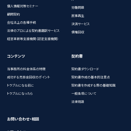
個人情報対策セミナー
労働問題
顧問契約
民事再生
会社法上の各種手続
決済サービス
法律のプロによる契約書翻訳サービス
債権回収
経営革新等支援機関（認定支援機関）
コンテンツ
契約書
当事務所の料金体系の特徴
契約書ダウンロード
成功する売掛金回収のポイント
契約書作成の基本的注意点
トラブルになる前に
契約書を作成する際の基礎知識
トラブルになったら
一般条項について
法律用語
お問い合わせ・相談