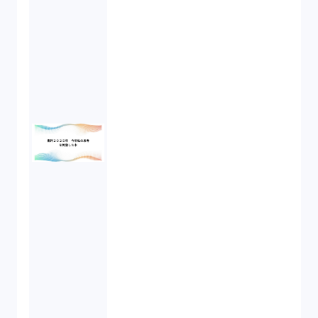
オンラインサービス（1）
労働基準法（2）
株式譲渡（1）
著作権（3）
事業再生（1）
秘密保持契約（1）
営業秘密（2）
倒産法（1）