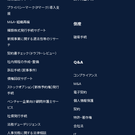
プライバシーマーク（Pマーク）導入支
援
M&A・組織再編
倒産
種類株式発行手続サポート
破産手続
新規事業に関する適法性等のリサー
チ
契約書チェック（ドラフト・レビュー）
Q&A
社内規程の作成・整備
訴訟手続（民事事件）
コンプライアンス
債権回収サポート
M&A
ストックオプション(新株予約権)発行
電子契約
手続
個人情報保護
ベンチャー企業向け顧問弁護士サー
ビス
契約
社債発行手続
特許・著作権
法務デューデリジェンス
会社法
人事労務に関する法律相談
IT