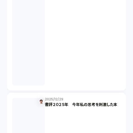
国際取引（1）
意匠法（1）
商標権（1）
発明（1）
発信者情報開示請求（1）
株主総会（1）
2025/12/29
書評２０２５年 今年私の思考を刺激した本
パーソナルデータ（2）