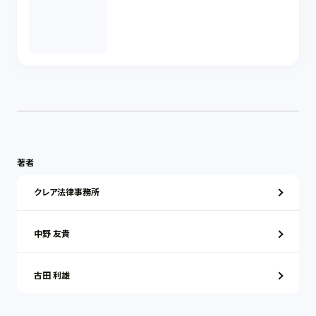
著者
クレア法律事務所
中野 友貴
古田 利雄