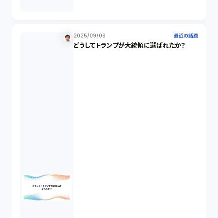
説明義務（14）
未公開株（3）
2025/09/09
最近の話題
どうしてトランプが大統領に選ばれたか？
不当勧誘（4）
先物取引（14）
労働者派遣法（1）
競業避止義務（1）
税務（1）
業務委託（1）