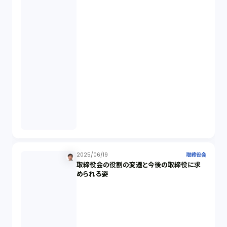
ビットコイン（3）
株主代表訴訟（1）
吸収合併（1）
会社設立（4）
新株発行（2）
2025/06/19
取締役会
取締役会の役割の変遷と今後の取締役に求
反社会的勢力排除（2）
められる姿
金融商品取引法（20）
新株予約権（1）