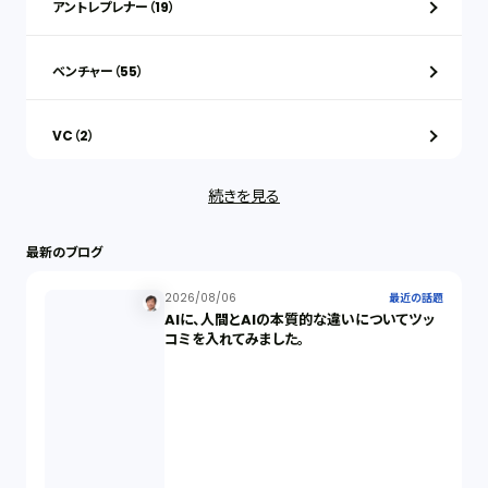
アントレプレナー（19）
ベンチャー（55）
VC（2）
続きを見る
ストックオプション（1）
最新のブログ
最近の話題（122）
2026/08/06
最近の話題
AIに、人間とAIの本質的な違いについてツッ
知財戦略（1）
コミを入れてみました。
資本政策（1）
労働契約（4）