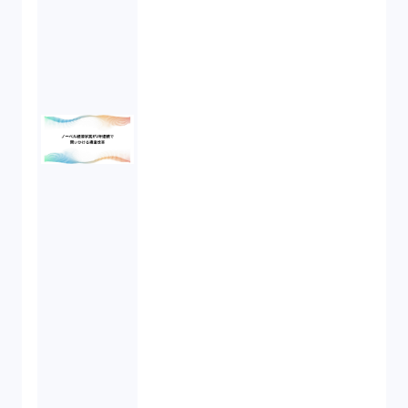
民事再生（2）
違法経営義務違反（1）
適合性原則（13）
オプション取引（7）
デリバティブ取引（9）
スワップ取引（6）
消費者契約法（5）