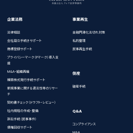
企業法務
事業再生
法律相談
金融円滑化法切れ対策
会社設立手続きサポート
私的整理
商標登録サポート
民事再生手続
プライバシーマーク（Pマーク）導入支
援
M&A・組織再編
倒産
種類株式発行手続サポート
破産手続
新規事業に関する適法性等のリサー
チ
契約書チェック（ドラフト・レビュー）
Q&A
社内規程の作成・整備
訴訟手続（民事事件）
コンプライアンス
債権回収サポート
M&A