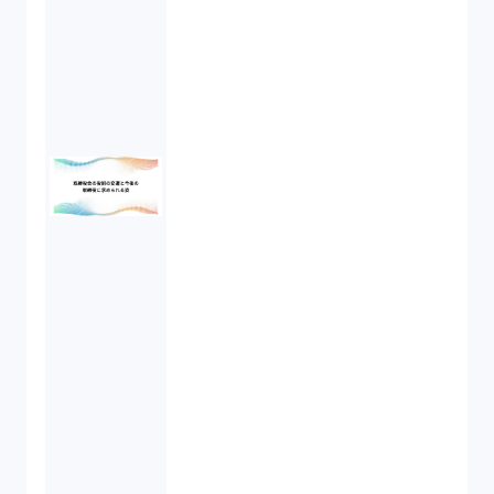
不正競争防止法（2）
ベンチャーサポート研究会（2）
起業家支援（1）
FA勉強会（5）
ISO9001（3）
講演（2）
IPO（2）