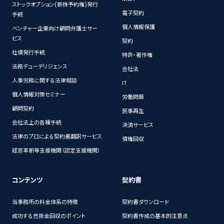
ストックオプション(新株予約権)発行
電子契約
手続
個人情報保護
ベンチャー企業向け顧問弁護士サー
ビス
契約
社債発行手続
特許・著作権
法務デューデリジェンス
会社法
人事労務に関する法律相談
IT
個人情報対策セミナー
労働問題
顧問契約
民事再生
会社法上の各種手続
決済サービス
法律のプロによる契約書翻訳サービス
債権回収
経営革新等支援機関（認定支援機関）
コンテンツ
契約書
当事務所の料金体系の特徴
契約書ダウンロード
成功する売掛金回収のポイント
契約書作成の基本的注意点