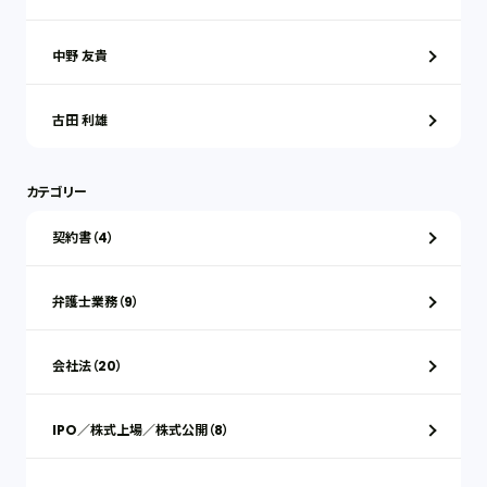
中野 友貴
古田 利雄
カテゴリー
契約書（4）
弁護士業務（9）
会社法（20）
IPO／株式上場／株式公開（8）