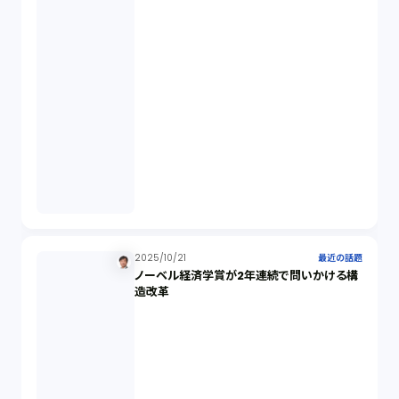
秘密保持契約（1）
営業秘密（2）
倒産法（1）
業務委託契約（1）
セクシュアルハラスメント（1）
2025/10/21
最近の話題
ノーベル経済学賞が2年連続で問いかける構
個人情報（4）
造改革
開発契約（2）
民法（3）