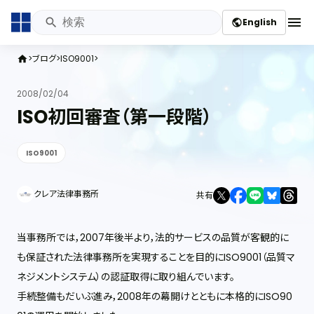
menu
English
public
ブログ
ISO9001
home
2008/02/04
ISO初回審査（第一段階）
ISO9001
クレア法律事務所
共有
当事務所では，2007年後半より，法的サービスの品質が客観的に
も保証された法律事務所を実現することを目的にISO9001（品質マ
ネジメントシステム）の認証取得に取り組んでいます。
手続整備もだいぶ進み，2008年の幕開けとともに本格的にISO90