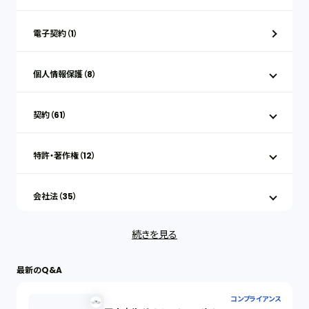
電子契約（1）
個人情報保護（8）
契約（61）
特許・著作権（12）
会社法（35）
続きを見る
IT（35）
最新のQ&A
労働問題（33）
コンプライアンス