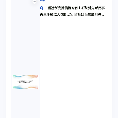
相殺
当社が売掛債権を有する取引先が民事
再生手続に入りました。当社は当該取引先に
債務も負担しているので相殺できればと考え
ています。ただ，売掛債権の弁済期は債権届出
期限の後に到来するもので，かつ，民事再生手
続の申立てを期限の利益喪失事由とする約定
は結んでいません。相殺はできないのでしょう
か。