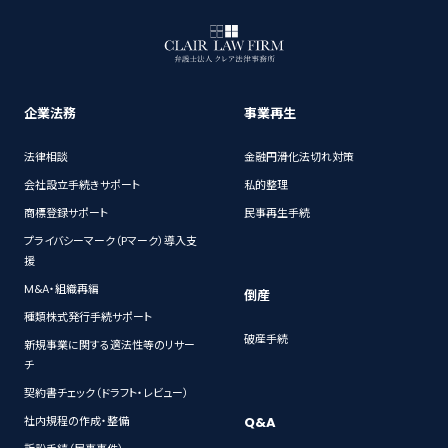
企業法務
事業再生
法律相談
金融円滑化法切れ対策
会社設立手続きサポート
私的整理
商標登録サポート
民事再生手続
プライバシーマーク（Pマーク）導入支
援
M&A・組織再編
倒産
種類株式発行手続サポート
破産手続
新規事業に関する適法性等のリサー
チ
契約書チェック（ドラフト・レビュー）
Q&A
社内規程の作成・整備