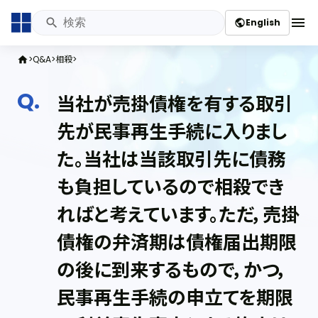
menu
English
public
Q&A
相殺
home
当社が売掛債権を有する取引
先が民事再生手続に入りまし
た。当社は当該取引先に債務
も負担しているので相殺でき
ればと考えています。ただ，売掛
債権の弁済期は債権届出期限
の後に到来するもので，かつ，
民事再生手続の申立てを期限