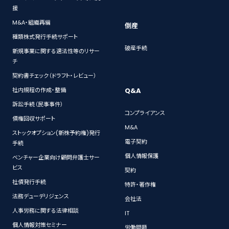
援
M&A・組織再編
倒産
種類株式発行手続サポート
破産手続
新規事業に関する適法性等のリサー
チ
契約書チェック（ドラフト・レビュー）
Q&A
社内規程の作成・整備
訴訟手続（民事事件）
コンプライアンス
債権回収サポート
M&A
ストックオプション(新株予約権)発行
電子契約
手続
個人情報保護
ベンチャー企業向け顧問弁護士サー
ビス
契約
社債発行手続
特許・著作権
法務デューデリジェンス
会社法
人事労務に関する法律相談
IT
個人情報対策セミナー
労働問題