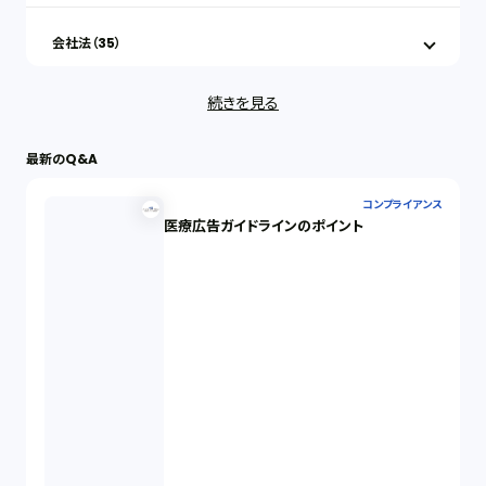
会社法（35）
続きを見る
IT（35）
最新のQ&A
労働問題（33）
コンプライアンス
医療広告ガイドラインのポイント
民事再生（12）
決済サービス（1）
債権回収（1）