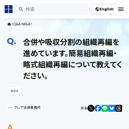
menu
English
public
Q&A
M&A
home
合併や吸収分割の組織再編を
進めています。簡易組織再編・
略式組織再編について教えてく
ださい。
M&A
クレア法律事務所
共有