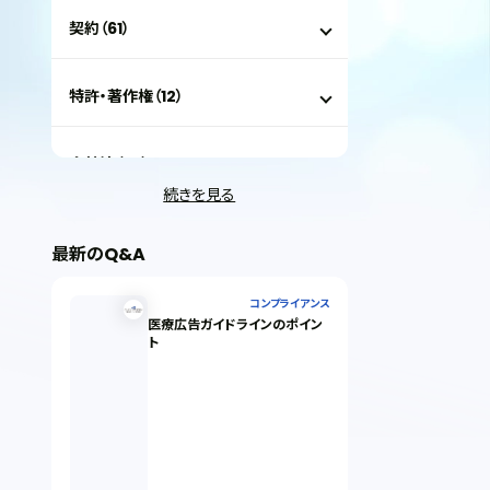
契約（61）
特許・著作権（12）
会社法（35）
続きを見る
IT（35）
最新のQ&A
労働問題（33）
コンプライアンス
医療広告ガイドラインのポイン
ト
民事再生（12）
決済サービス（1）