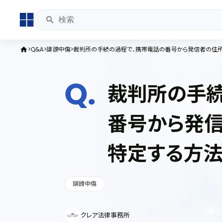
Q&A
誹謗中傷
裁判所の手続の過程で、携帯電話の番号から発信者の住所
home
裁判所の手続
番号から発信
特定する方法
誹謗中傷
クレア法律事務所