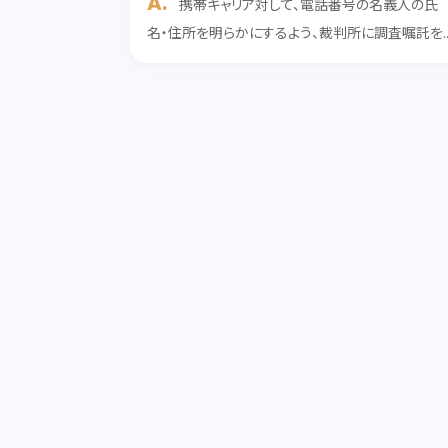
携帯キャリア対して、電話番号の名義人の氏
名・住所を明らかにするよう、裁判所に調査嘱託を
めることができます。 携帯キャリアが、加入者の氏
住所等に関する裁判所の調査嘱託に回答しなかっ
場合、調査嘱託を求めた当事者に対して不法行為
よる損害賠...