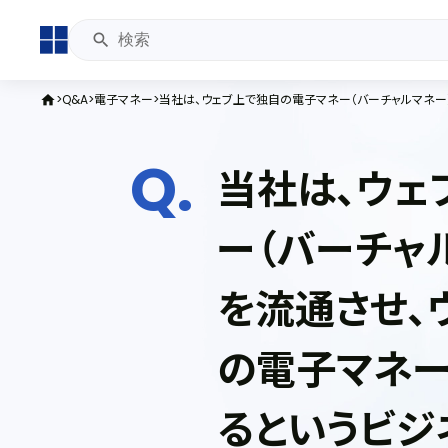
Q&A
電子マネー
home
当社は、ウェ
ー（バーチャ
を流通させ、
の電子マネー
るというビジ