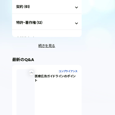
契約（61）
特許・著作権（12）
会社法（35）
続きを見る
IT（35）
最新のQ&A
労働問題（33）
コンプライアンス
医療広告ガイドラインのポイン
ト
民事再生（12）
決済サービス（1）