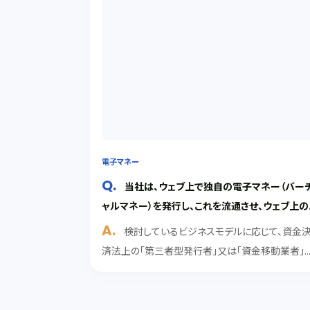
電子マネー
当社は、ウェブ上で独自の電子マネー（バー
ャルマネー）を発行し、これを流通させ、ウェブ上の
各種店舗でその電子マネーを利用して買物ができ
検討しているビジネスモデルに応じて、資金
というビジネスモデルを検討しています。どのよう
済法上の「第三者型発行者」又は「資金移動業者」
法的規制を受けるでしょうか。
して内閣総理大臣の登録を受ける必要があります
解説 １ 「第三者型発行者」か「資金移動業者」か。 
討しているビジネスモデルでは、多くのウェブ上の