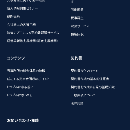
人事労務に関する法律相談
IT
個人情報対策セミナー
労働問題
顧問契約
民事再生
会社法上の各種手続
決済サービス
法律のプロによる契約書翻訳サービス
債権回収
経営革新等支援機関（認定支援機関）
コンテンツ
契約書
当事務所の料金体系の特徴
契約書ダウンロード
成功する売掛金回収のポイント
契約書作成の基本的注意点
トラブルになる前に
契約書を作成する際の基礎知識
トラブルになったら
一般条項について
法律用語
お問い合わせ・相談