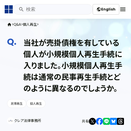
menu
English
public
Q&A
個人再生
home
当社が売掛債権を有している
個人が小規模個人再生手続に
入りました。小規模個人再生手
続は通常の民事再生手続とど
のように異なるのでしょうか。
民事再生
個人再生
クレア法律事務所
共有