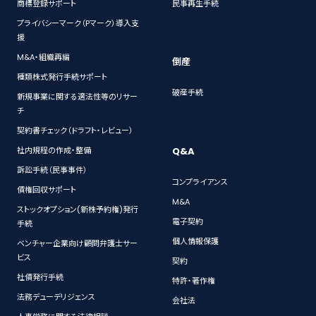
商標登録サポート
民事再生手続
プライバシーマーク（Pマーク）導入支
援
M&A・組織再編
倒産
種類株式発行手続サポート
破産手続
新規事業に関する適法性等のリサー
チ
契約書チェック（ドラフト・レビュー）
Q&A
社内規程の作成・整備
訴訟手続（民事事件）
コンプライアンス
債権回収サポート
M&A
ストックオプション(新株予約権)発行
電子契約
手続
個人情報保護
ベンチャー企業向け顧問弁護士サー
ビス
契約
社債発行手続
特許・著作権
法務デューデリジェンス
会社法