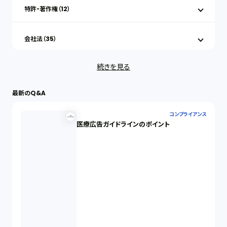
特許・著作権（12）
会社法（35）
続きを見る
IT（35）
最新のQ&A
労働問題（33）
コンプライアンス
医療広告ガイドラインのポイント
民事再生（12）
決済サービス（1）
債権回収（1）