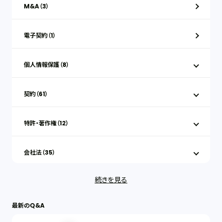
M&A（3）
電子契約（1）
個人情報保護（8）
契約（61）
特許・著作権（12）
会社法（35）
続きを見る
IT（35）
最新のQ&A
労働問題（33）