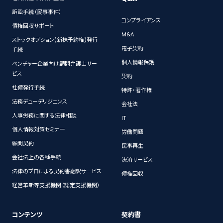
訴訟手続（民事事件）
コンプライアンス
債権回収サポート
M&A
ストックオプション(新株予約権)発行
電子契約
手続
個人情報保護
ベンチャー企業向け顧問弁護士サー
ビス
契約
社債発行手続
特許・著作権
法務デューデリジェンス
会社法
人事労務に関する法律相談
IT
個人情報対策セミナー
労働問題
顧問契約
民事再生
会社法上の各種手続
決済サービス
法律のプロによる契約書翻訳サービス
債権回収
経営革新等支援機関（認定支援機関）
コンテンツ
契約書