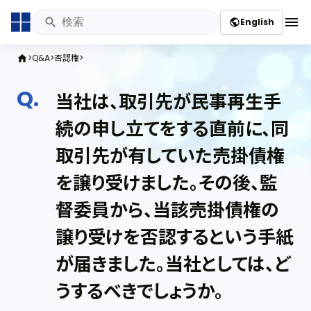
menu
English
public
Q&A
否認権
home
当社は、取引先が民事再生手
続の申し立てをする直前に、同
取引先が有していた売掛債権
を譲り受けました。その後、監
督委員から、当該売掛債権の
譲り受けを否認するという手紙
が届きました。当社としては、ど
うするべきでしょうか。