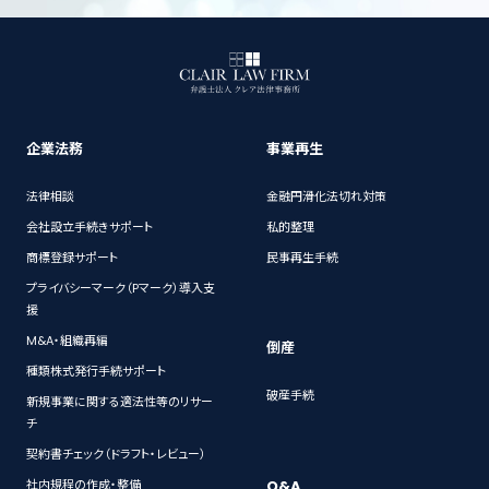
企業法務
事業再生
法律相談
金融円滑化法切れ対策
会社設立手続きサポート
私的整理
商標登録サポート
民事再生手続
プライバシーマーク（Pマーク）導入支
援
M&A・組織再編
倒産
種類株式発行手続サポート
破産手続
新規事業に関する適法性等のリサー
チ
契約書チェック（ドラフト・レビュー）
Q&A
社内規程の作成・整備