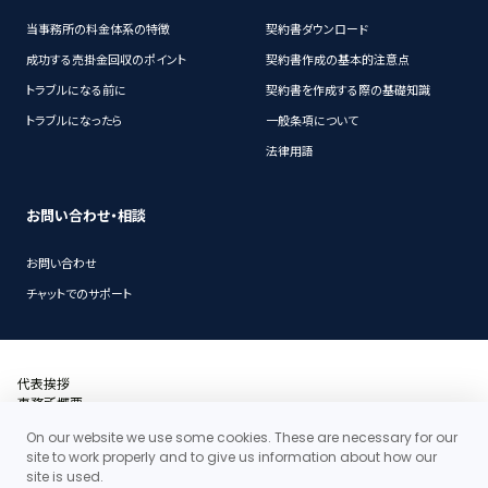
当事務所の料金体系の特徴
契約書ダウンロード
成功する売掛金回収のポイント
契約書作成の基本的注意点
トラブルになる前に
契約書を作成する際の基礎知識
トラブルになったら
一般条項について
法律用語
お問い合わせ・相談
お問い合わせ
チャットでのサポート
代表挨拶
事務所概要
沿革
On our website we use some cookies. These are necessary for our
アクセス・地図
site to work properly and to give us information about how our
当事務所の料金体系の特徴
site is used.
お問い合わせ