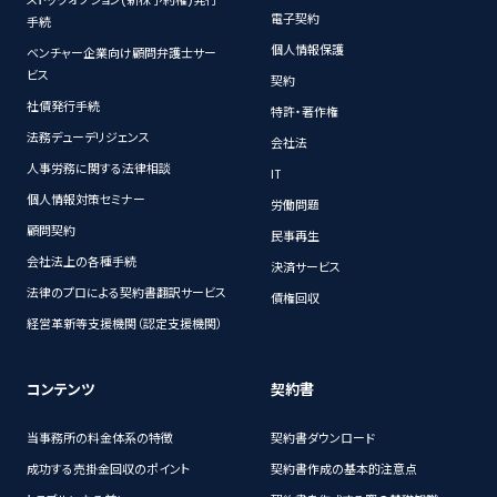
電子契約
手続
個人情報保護
ベンチャー企業向け顧問弁護士サー
ビス
契約
社債発行手続
特許・著作権
法務デューデリジェンス
会社法
人事労務に関する法律相談
IT
個人情報対策セミナー
労働問題
顧問契約
民事再生
会社法上の各種手続
決済サービス
法律のプロによる契約書翻訳サービス
債権回収
経営革新等支援機関（認定支援機関）
コンテンツ
契約書
当事務所の料金体系の特徴
契約書ダウンロード
成功する売掛金回収のポイント
契約書作成の基本的注意点