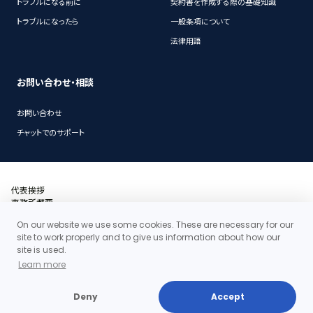
トラブルになる前に
契約書を作成する際の基礎知識
トラブルになったら
一般条項について
法律用語
お問い合わせ・相談
お問い合わせ
チャットでのサポート
代表挨拶
事務所概要
沿革
On our website we use some cookies. These are necessary for our
アクセス・地図
site to work properly and to give us information about how our
当事務所の料金体系の特徴
site is used.
お問い合わせ
Learn more
個人情報保護ポリシー
Deny
Accept
Copyright©2026 Clair Law Firm All rights reserved.