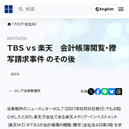
menu
English
public
ブログ
会社法
home
2007/12/03
ＴＢＳ ｖｓ 楽天 会計帳簿閲覧・謄
写請求事件 のその後
会社法
クレア法律事務所
共有
当事務所のニュースレターVOL.7（2007年10月10日発行）でもお知
らせしたとおり，楽天子会社である楽天メディア・インベストメント
（楽天ＭＩ）がＴＢＳの会計帳簿の閲覧・謄写（会社法433条1項）を求