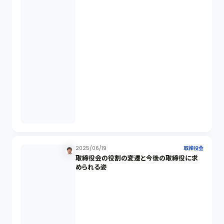
ビットコイン（3）
株主代表訴訟（1）
吸収合併（1）
会社設立（4）
新株発行（2）
2025/06/19
取締役会
取締役会の役割の変遷と今後の取締役に求
反社会的勢力排除（2）
められる姿
金融商品取引法（20）
新株予約権（1）