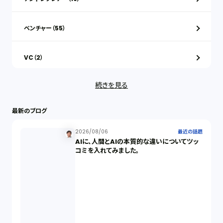
ベンチャー（55）
VC（2）
続きを見る
ストックオプション（1）
最新のブログ
最近の話題（122）
2026/08/06
最近の話題
AIに、人間とAIの本質的な違いについてツッ
知財戦略（1）
コミを入れてみました。
資本政策（1）
労働契約（4）