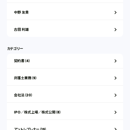
中野 友貴
古田 利雄
カテゴリー
契約書（4）
弁護士業務（9）
会社法（20）
IPO／株式上場／株式公開（8）
アントレプレナー（19）