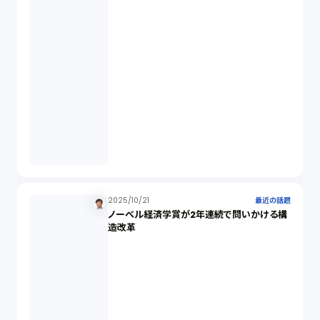
秘密保持契約（1）
営業秘密（2）
倒産法（1）
業務委託契約（1）
セクシュアルハラスメント（1）
2025/10/21
最近の話題
ノーベル経済学賞が2年連続で問いかける構
個人情報（4）
造改革
開発契約（2）
民法（3）