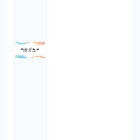
不正競争防止法（2）
ベンチャーサポート研究会（2）
起業家支援（1）
FA勉強会（5）
ISO9001（3）
講演（2）
IPO（2）