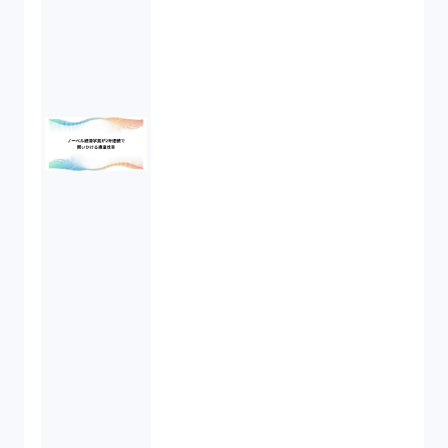
民事再生（2）
違法経営義務違反（1）
適合性原則（13）
オプション取引（7）
デリバティブ取引（9）
スワップ取引（6）
消費者契約法（5）
説明義務（14）