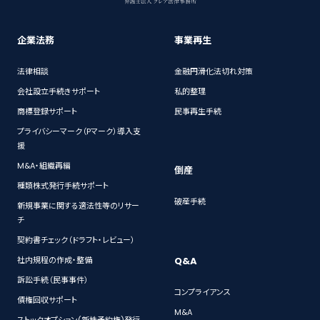
企業法務
事業再生
法律相談
金融円滑化法切れ対策
会社設立手続きサポート
私的整理
商標登録サポート
民事再生手続
プライバシーマーク（Pマーク）導入支
援
M&A・組織再編
倒産
種類株式発行手続サポート
破産手続
新規事業に関する適法性等のリサー
チ
契約書チェック（ドラフト・レビュー）
Q&A
社内規程の作成・整備
訴訟手続（民事事件）
コンプライアンス
債権回収サポート
M&A
ストックオプション(新株予約権)発行