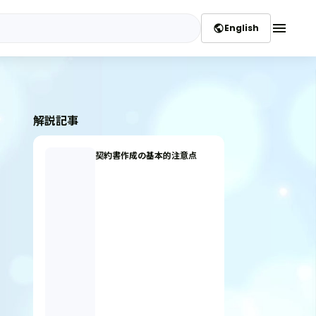
menu
English
public
解説記事
契約書作成の基本的注意点