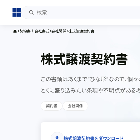
契約書 / 会社書式
会社関係
株式譲渡契約書
home
株式譲渡契約書
この書類はあくまで”ひな形”なので、個々
とくに盛り込みたい条項や不明点がある場
契約書
会社関係
株式譲渡契約書をダウンロード
download