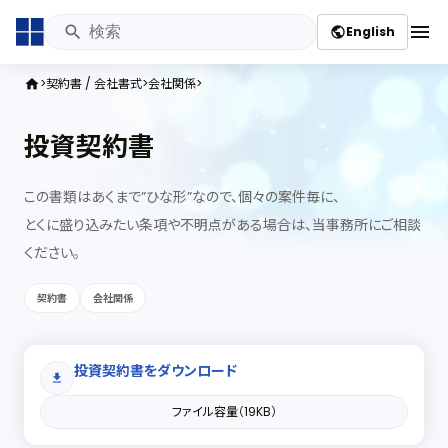
menu
English
public
契約書 / 会社書式
会社関係
home
投資契約書
この書類はあくまで”ひな形”なので、個々の案件毎に、
とくに盛り込みたい条項や不明点がある場合は、当事務所にご相談
ください。
契約書
会社関係
投資契約書をダウンロード
download
ファイル容量（19KB）