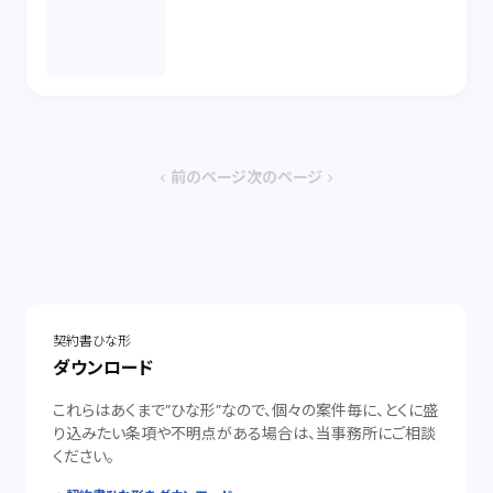
前のページ
次のページ
chevron_left
chevron_right
契約書ひな形
ダウンロード
これらはあくまで”ひな形”なので、個々の案件毎に、とくに盛
り込みたい条項や不明点がある場合は、当事務所にご相談
ください。