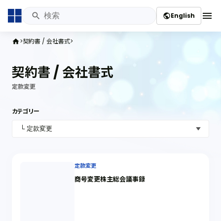
menu
English
public
契約書 / 会社書式
home
契約書 / 会社書式
定款変更
カテゴリー
定款変更
商号変更株主総会議事録