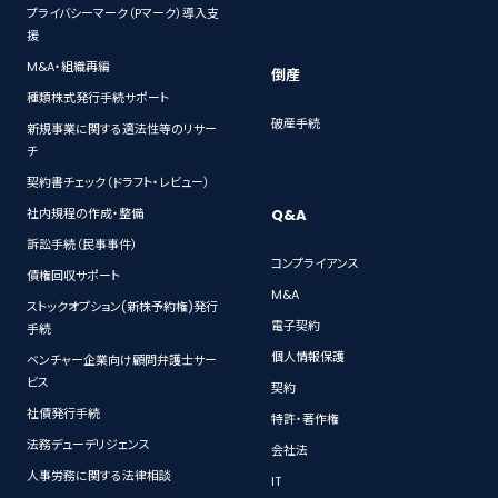
プライバシーマーク（Pマーク）導入支
援
M&A・組織再編
倒産
種類株式発行手続サポート
破産手続
新規事業に関する適法性等のリサー
チ
契約書チェック（ドラフト・レビュー）
Q&A
社内規程の作成・整備
訴訟手続（民事事件）
コンプライアンス
債権回収サポート
M&A
ストックオプション(新株予約権)発行
電子契約
手続
個人情報保護
ベンチャー企業向け顧問弁護士サー
ビス
契約
社債発行手続
特許・著作権
法務デューデリジェンス
会社法
人事労務に関する法律相談
IT