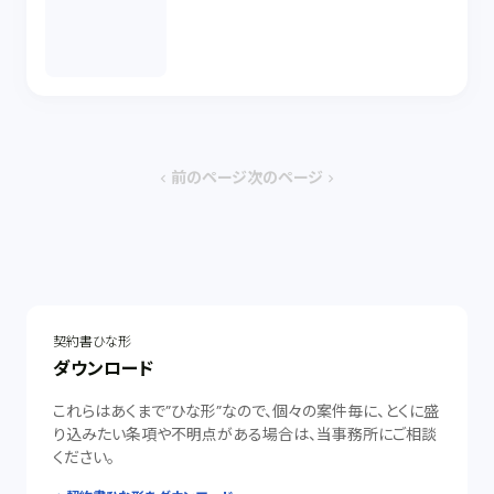
前のページ
次のページ
chevron_left
chevron_right
契約書ひな形
ダウンロード
これらはあくまで”ひな形”なので、個々の案件毎に、とくに盛
り込みたい条項や不明点がある場合は、当事務所にご相談
ください。