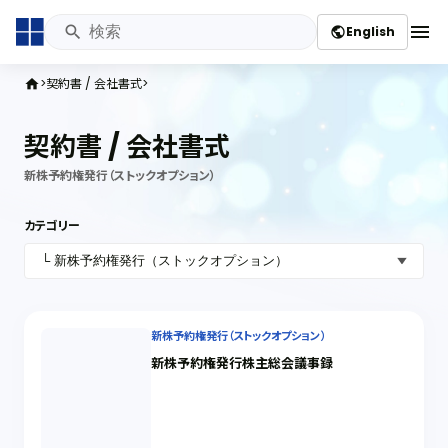
menu
English
public
契約書 / 会社書式
home
契約書 / 会社書式
新株予約権発行（ストックオプション）
カテゴリー
新株予約権発行（ストックオプション）
新株予約権発行株主総会議事録