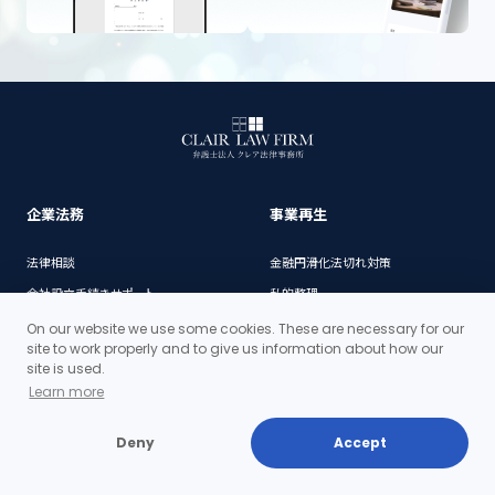
企業法務
事業再生
法律相談
金融円滑化法切れ対策
会社設立手続きサポート
私的整理
商標登録サポート
民事再生手続
On our website we use some cookies. These are necessary for our
site to work properly and to give us information about how our
プライバシーマーク（Pマーク）導入支
site is used.
援
Learn more
M&A・組織再編
倒産
種類株式発行手続サポート
Deny
Accept
破産手続
新規事業に関する適法性等のリサー
チ