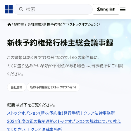
menu
English
public
契約書 / 会社書式
新株予約権発行（ストックオプション）
home
新株予約権発行株主総会議事録
この書類はあくまで”ひな形”なので、個々の案件毎に、
とくに盛り込みたい条項や不明点がある場合は、当事務所にご相談
ください。
会社書式
新株予約権発行（ストックオプション）
概要は以下をご覧ください。
ストックオプション(新株予約権)発行手続 | クレア法律事務所
2024年度改正の税制適格ストックオプションの規律について教え
てください。 | クレア法律事務所