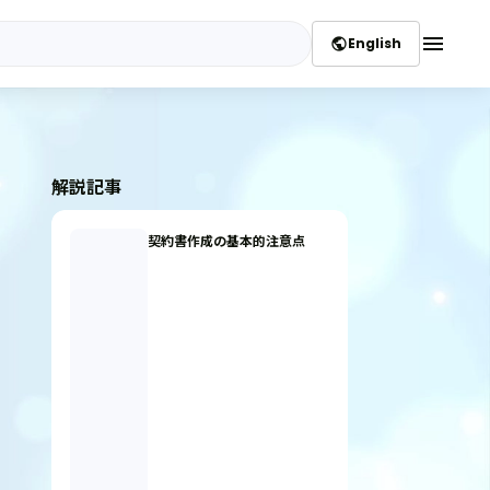
menu
English
public
解説記事
契約書作成の基本的注意点