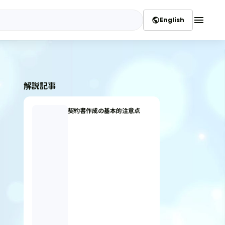
menu
English
public
解説記事
契約書作成の基本的注意点