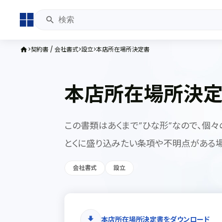
契約書 / 会社書式
設立
本店所在場所決定書
home
本店所在場所決
この書類はあくまで”ひな形”なので、個々
とくに盛り込みたい条項や不明点がある場
会社書式
設立
本店所在場所決定書をダウンロード
download