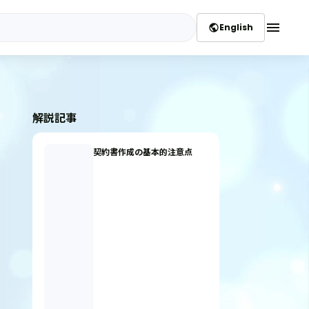
menu
English
public
解説記事
契約書作成の基本的注意点