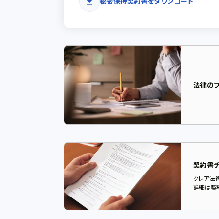
秘密保持契約書をダウンロード
download
法律の
契約書チ
クレア法
詳細は契約