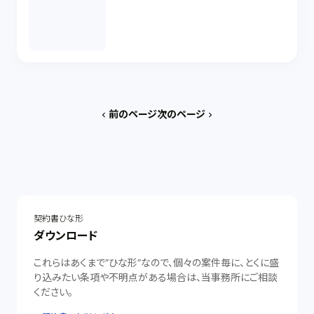
前のページ
次のページ
chevron_left
chevron_right
契約書ひな形
ダウンロード
これらはあくまで”ひな形”なので、個々の案件毎に、とくに盛
り込みたい条項や不明点がある場合は、当事務所にご相談
ください。