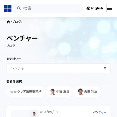
menu
English
public
ブログ
home
ベンチャー
ブログ
カテゴリー
著者を選択
クレア法律事務所
中野 友貴
古田 利雄
2014/09/30
ベンチャー