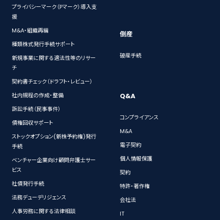
プライバシーマーク（Pマーク）導入支
援
M&A・組織再編
倒産
種類株式発行手続サポート
破産手続
新規事業に関する適法性等のリサー
チ
契約書チェック（ドラフト・レビュー）
Q&A
社内規程の作成・整備
訴訟手続（民事事件）
コンプライアンス
債権回収サポート
M&A
ストックオプション(新株予約権)発行
電子契約
手続
個人情報保護
ベンチャー企業向け顧問弁護士サー
ビス
契約
社債発行手続
特許・著作権
法務デューデリジェンス
会社法
人事労務に関する法律相談
IT