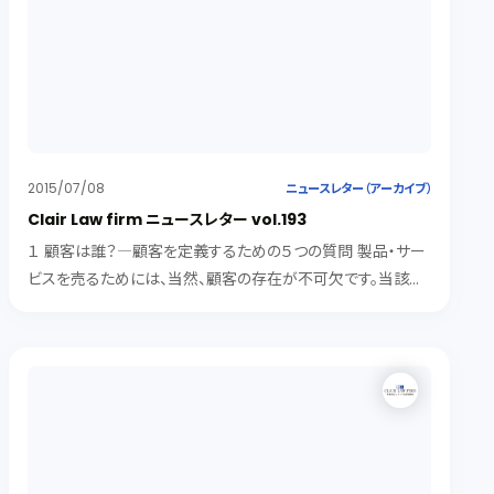
2015/07/08
ニュースレター（アーカイブ）
Clair Law firm ニュースレター vol.193
１ 顧客は誰？―顧客を定義するための５つの質問 製品・サー
ビスを売るためには、当然、顧客の存在が不可欠です。当該製
品・サービスが顧客のニーズに応え、顧客の問題解決の一助と
なるためには、顧客ターゲットを明確に絞る必要があります。
今回は、ＦＩサ...