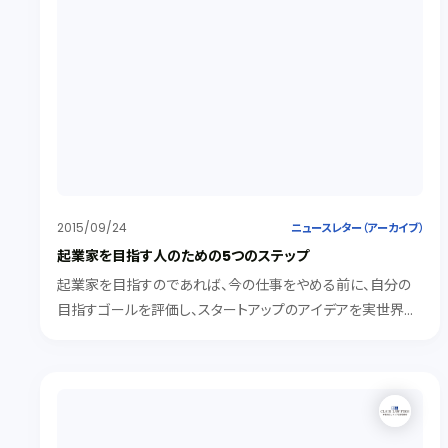
2015/09/24
ニュースレター（アーカイブ）
起業家を目指す人のための5つのステップ
起業家を目指すのであれば、今の仕事をやめる前に、自分の
目指すゴールを評価し、スタートアップのアイデアを実世界で
広範囲にテストすべきであり、これらを行わないのは無謀で
す。今回は、テキサス州ダラスの弁護士であるＪｏｅ Ｇａｒｚａ
が、起業の準備ができていると考える方に対して、５つのステッ
プを案内していますので、紹介します。