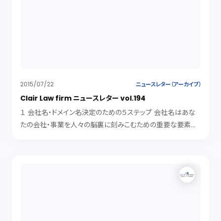
2015/07/22
ニュースレター（アーカイブ）
Clair Law firm ニュースレター vol.194
１ 会社名・ドメイン名決定のための５ステップ 会社名はあな
たの会社・事業を人々の脳裏に刻みこむための重要な要素で
す。今回は、ＦＩのメンターであり、Ｎｉｍｂｕｓ Ｈｅａｌｔｈ社の
ＣＴＯ（当時）であるＪｕｓｔｉｎ Ｗｉｌｃｏｘ氏が解説する、会社...