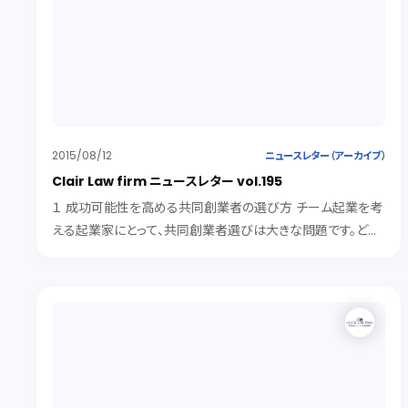
2015/08/12
ニュースレター（アーカイブ）
Clair Law firm ニュースレター vol.195
１ 成功可能性を高める共同創業者の選び方 チーム起業を考
える起業家にとって、共同創業者選びは大きな問題です。どの
ような相手を共同創業者とすべきなのでしょうか。Ｆｏｕｎｄｅｒ
Ｉｎｓｔｉｔｕｔｅが考える成功するチーム作りの法則を紹介し
ます。 ...