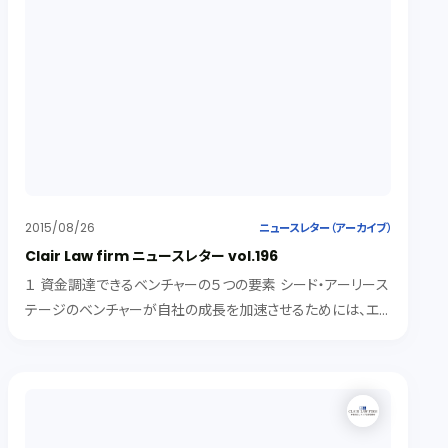
2015/08/26
ニュースレター（アーカイブ）
Clair Law firm ニュースレター vol.196
１ 資金調達できるベンチャーの５つの要素 シード・アーリース
テージのベンチャーが自社の成長を加速させるためには、エン
ジェル投資家からの資金調達が重要です。ベンチャー企業の
資金調達のためのプラットフォームサービス「Ａｎｇｅｌ Ｌｉｓｔ」
のＲａ...