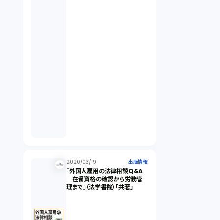
2020/03/19
出版情報
『外国人雇用の法律相談Q&A
―在留資格の確認から労務管
理まで』（法学書院）「共著」